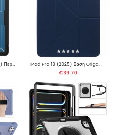
Κάλυμμα iPad Pro 13 (2025) Περιστρεφόμενη Βάση Και Απαγωγή Θερμότητας Σιλικόνης
iPad Pro 13 (2025) Βάση Origami Και Θήκη Μολυβιών Mutural
€39.70