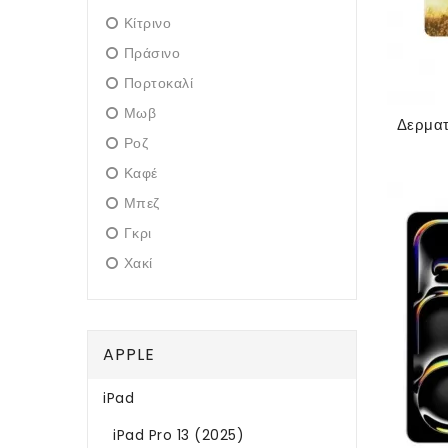
Κίτρινο
Πράσινο
Πορτοκαλί
Μωβ
Ροζ
Καφέ
Μπεζ
Γκρι
Χακί
APPLE
iPad
iPad Pro 13 (2025)