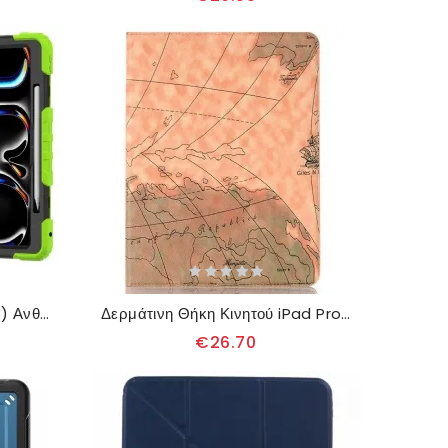
Κάλυμμα iPad Pro 13 (2025) Ανθεκτική Με Προστατευτικό Οθόνης Και Ιμάντα Ώμου
Δερμάτινη Θήκη Κινητού iPad Pro 13 (2025) Θήκες Κινητών Θήκη Καρτών
€26.70