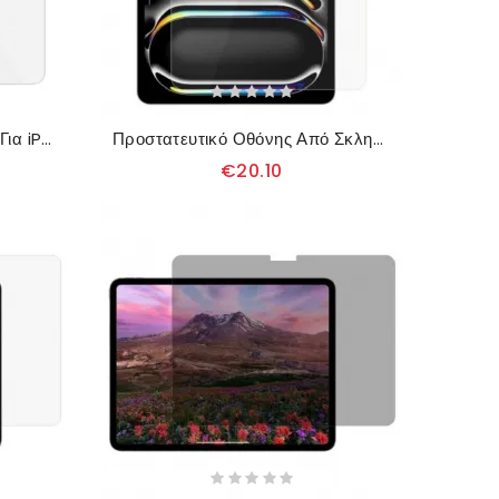
Ματ Προστατευτικό Οθόνης Για iPad Pro 13 (2025) / 13 (2024) Συμβατό Με Τη Γραφίδα
Προστατευτικό Οθόνης Από Σκληρυμένο Γυαλί Για iPad Pro 13 (2025) / 13 (2024) Αντι-μπλε Φως
€20.10