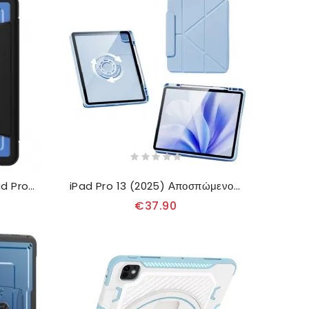
Δερμάτινη Θήκη Κινητού iPad Pro 13 (2025) Θήκες Κινητών Υφή Κηρήθρας
iPad Pro 13 (2025) Αποσπώμενος Μαγνητικός Σχεδιασμός
€37.90