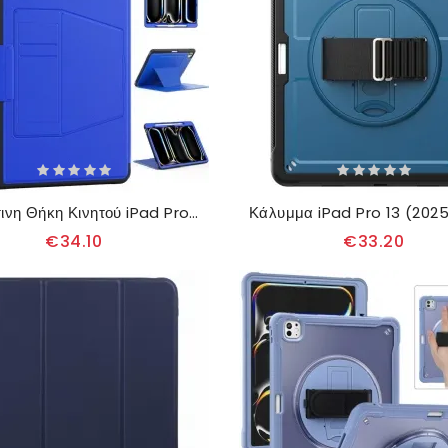
Δερμάτινη Θήκη Κινητού iPad Pro 13 (2025) Θήκες Κινητών Θήκη Καρτών Και Μαγνητική Θήκη
€34.10
€33.20