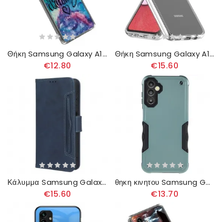
Θήκη Samsung Galaxy A14 / A14 5G Ποτε Μην Σταματας Να Ονειρευεσαι
Θήκη Samsung Galaxy A14 / A14 5G Διαφανές Υβρίδιο
€12.80
€15.60
Κάλυμμα Samsung Galaxy A14 / A14 5G Κατηγορία Premier Πολλαπλών Καρτών
θηκη κινητου Samsung Galaxy A14 / A14 5G Μεταλλικό Εφέ
€15.60
€13.70