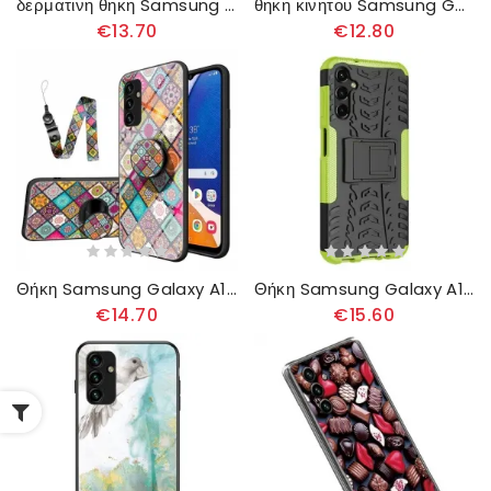
δερματινη θηκη Samsung Galaxy A14 / A14 5G με κορδονι Μόνο Thong Cats
θηκη κινητου Samsung Galaxy A14 / A14 5G Ευέλικτη Γεωμετρία
€13.70
€12.80
Θήκη Samsung Galaxy A14 / A14 5G Κουρελού
Θήκη Samsung Galaxy A14 / A14 5G Ανθεκτική Σχεδίαση
€14.70
€15.60