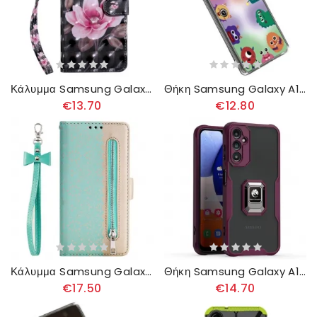
Κάλυμμα Samsung Galaxy A14 / A14 5G με κορδονι Τριαντάφυλλα Με Λουράκι
Θήκη Samsung Galaxy A14 / A14 5G Ευέλικτα Μικρά Τέρατα
€13.70
€12.80
Κάλυμμα Samsung Galaxy A14 / A14 5G με κορδονι Πορτοφόλι Με Λουράκι Με Δαντέλα
Θήκη Samsung Galaxy A14 / A14 5G Δαχτυλίδι-στήριγμα Μεταλλ
€17.50
€14.70