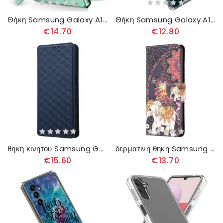
Θήκη Samsung Galaxy A14 / A14 5G Κάλυμμα Κάμερας Με Βάση
Θήκη Samsung Galaxy A14 / A14 5G Μαργαρίτα
€14.70
€12.80
θηκη κινητου Samsung Galaxy A14 / A14 5G Θήκη Flip Τρισδιάστατο Μοτίβο
δερματινη θηκη Samsung Galaxy A14 / A14 5G Φυλετικός Ελέφαντας
€15.60
€13.70