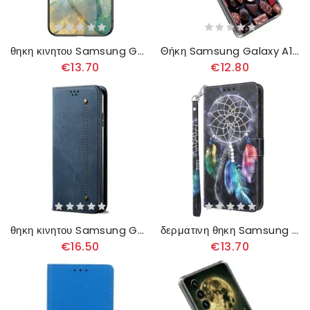
θηκη κινητου Samsung Galaxy A14 / A14 5G Μάρμαρο Tempered Glass
Θήκη Samsung Galaxy A14 / A14 5G Εύκαμπτη Σοκολάτα
€13.70
€12.80
θηκη κινητου Samsung Galaxy A14 / A14 5G Θήκη Flip Τζιν Ύφασμα
δερματινη θηκη Samsung Galaxy A14 / A14 5G με κορδονι Strap Dream Catcher
€16.50
€13.70