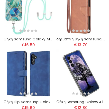
Θήκη Samsung Galaxy A14 / A14 5G με κορδονι Μαρμάρινο Κορδόνι Σχεδίασης
δερματινη θηκη Samsung Galaxy A14 / A14 5G Λοξό Κούμπωμα
€16.50
€13.70
Θήκη Flip Samsung Galaxy A14 / A14 5G Κλασικό Δερμάτινο Εφέ Azns
Θήκη Samsung Galaxy A14 / A14 5G Σεληνιακό Δέντρο
€15.60
€12.80