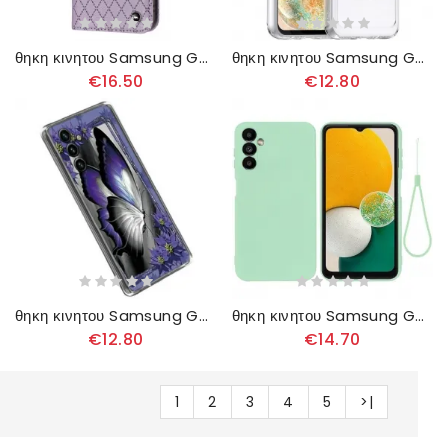
θηκη κινητου Samsung Galaxy A14 / A14 5G Θήκη Flip Διαμάντια Rfid
θηκη κινητου Samsung Galaxy A14 / A14 5G Σειρά Διαφανών Καραμελών
€16.50
€12.80
θηκη κινητου Samsung Galaxy A14 / A14 5G Μωβ Πεταλούδα
θηκη κινητου Samsung Galaxy A14 / A14 5G με κορδονι Strappy Liquid Silicone
€12.80
€14.70
1
2
3
4
5
>|