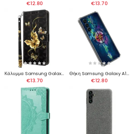
€12.80
€13.70
Κάλυμμα Samsung Galaxy A14 / A14 5G με κορδονι Χρυσές Πεταλούδες Με Λουράκι
Θήκη Samsung Galaxy A14 / A14 5G Βέλος
€13.70
€12.80