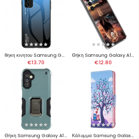
θηκη κινητου Samsung Galaxy A14 / A14 5G Tempered Glass Γεια Σας
Θήκη Samsung Galaxy A14 / A14 5G Kitten Reverie
€13.70
€12.80
Θήκη Samsung Galaxy A14 / A14 5G Μεταλλικό Εφέ Δαχτυλίδι-στήριξη
Κάλυμμα Samsung Galaxy A14 / A14 5G Κουκουβάγιες Στην Κούνια