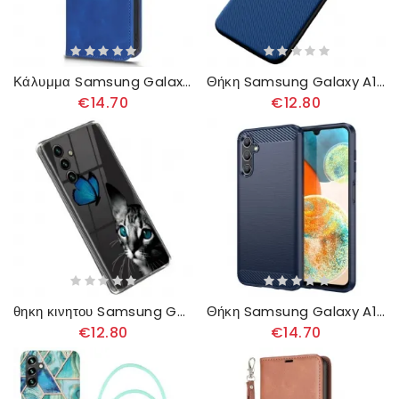
Κάλυμμα Samsung Galaxy A14 / A14 5G με κορδονι Απλό Με Λουράκι
Θήκη Samsung Galaxy A14 / A14 5G Αντιολισθητικό Υβριδικό
€14.70
€12.80
θηκη κινητου Samsung Galaxy A14 / A14 5G Γάτα Και Πεταλούδα
Θήκη Samsung Galaxy A14 / A14 5G Βουρτσισμένο Ανθρακόνημα
€12.80
€14.70