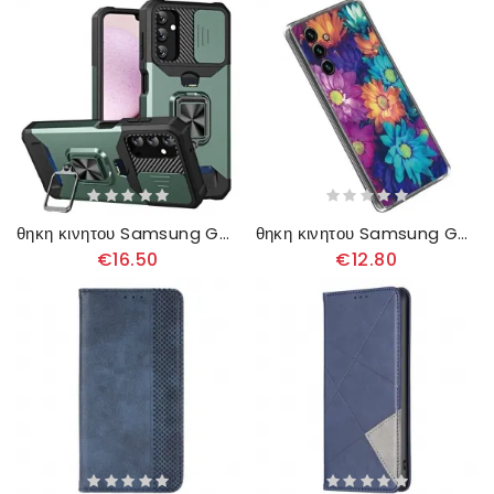
θηκη κινητου Samsung Galaxy A14 / A14 5G Θήκη Κάρτας Και Κάλυμμα Κάμερας
θηκη κινητου Samsung Galaxy A14 / A14 5G Ευέλικτο Λουλούδι
€16.50
€12.80