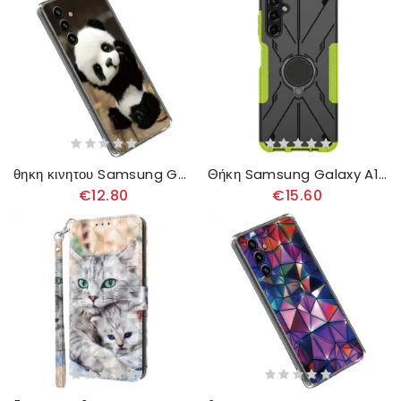
θηκη κινητου Samsung Galaxy A14 / A14 5G Ευέλικτο Panda
Θήκη Samsung Galaxy A14 / A14 5G Δίχρωμο Δαχτυλίδι-στήριξη
€12.80
€15.60