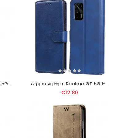
δερματινη θηκη Realme GT 5G Θήκη Flip Διπλό Πτερύγιο
δερματινη θηκη Realme GT 5G Εφέ Δέρματος
€12.80