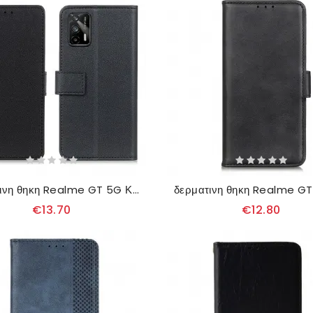
δερματινη θηκη Realme GT 5G Κλασικό Εφέ Δέρματος
€13.70
€12.80