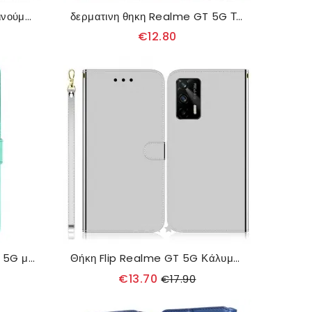
Κάλυμμα Realme GT 5G Κινούμενα Ζώα
δερματινη θηκη Realme GT 5G Τετράφυλλο Τριφύλλι
€12.80
δερματινη θηκη Realme GT 5G με κορδονι Πεταλούδες Γιγάντιες Λουρίδες
Θήκη Flip Realme GT 5G Κάλυμμα Καθρέφτη Από Συνθετικό Δέρμα
€13.70
€17.90