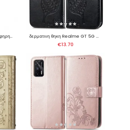
Κάλυμμα Realme GT 5G Αφηρημένο Μοτίβο
δερματινη θηκη Realme GT 5G Μισές Πεταλούδες
€13.70