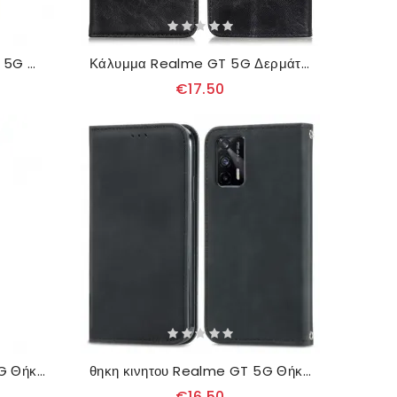
δερματινη θηκη Realme GT 5G Μονόχρωμο Δερμάτινο Εφέ
Κάλυμμα Realme GT 5G Δερμάτινο Σπαστό Κούμπωμα
€17.50
θηκη κινητου Realme GT 5G Θήκη Flip Κερωμένο Συνθετικό Δέρμα
θηκη κινητου Realme GT 5G Θήκη Flip Σχεδίαση Αφής Δέρματος
€16.50