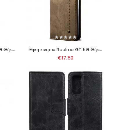
θηκη κινητου Realme GT 5G Θήκη Flip Ψεύτικο Δέρμα Δίχρωμο Λοξό
θηκη κινητου Realme GT 5G Θήκη Flip Τζιν Ύφασμα
€17.50