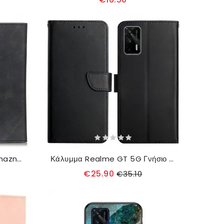
Κάλυμμα Realme GT 5G Khazneh Vintage Δερμάτινο Εφέ
Κάλυμμα Realme GT 5G Γνήσιο Δέρμα Nappa
€25.90
€35.10