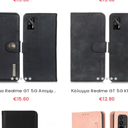
Κάλυμμα Realme GT 5G Απομίμηση Δέρματος Khazneh
€15.60
€12.80