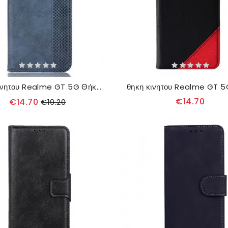
θηκη κινητου Realme GT 5G Θήκη Flip Στυλιζαρισμένο Vintage Δερμάτινο Εφέ
€14.70
€14.70
€19.20