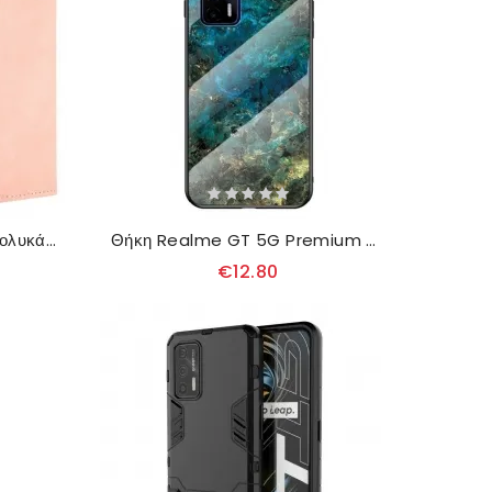
Κάλυμμα Realme GT 5G Πολυκάρτα Πρώτης Θέσης
Θήκη Realme GT 5G Premium Colors Tempered Glass
€12.80