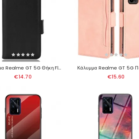
Κάλυμμα Realme GT 5G Θήκη Flip Flap Double Litchi Νέα Χρώματα
€14.70
€15.60