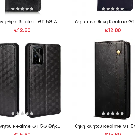
δερματινη θηκη Realme GT 5G Αναστρέψιμο Κούμπωμα Με Εφέ Δέρματος
€12.80
€12.80
θηκη κινητου Realme GT 5G Θήκη Flip Διαμαντένιο Δερμάτινο Εφέ
€15.60
€15.60