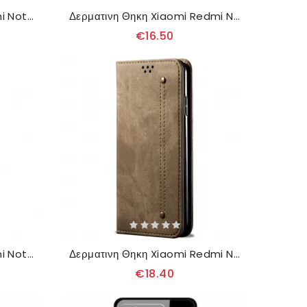
Θηκη Κινητου Xiaomi Redmi Note 13 5g Θήκες Κινητών Strappy Disco
Δερματινη Θηκη Xiaomi Redmi Note 13 5g Υφή Σταυρού
€16.50
Θηκη Κινητου Xiaomi Redmi Note 13 5g Vintage With Rfid Blocking Caseneo
Δερματινη Θηκη Xiaomi Redmi Note 13 5g Ύφασμα Τζιν Σιλικόνης
€18.40