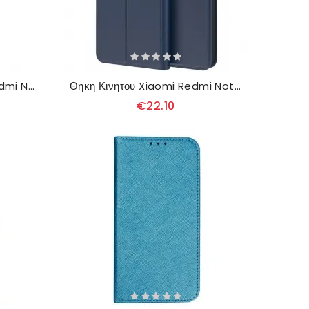
Δερματινη Θηκη Xiaomi Redmi Note 13 5g Τριφύλλια
Θηκη Κινητου Xiaomi Redmi Note 13 5g Εξαιρετικά Λεπτό
€22.10