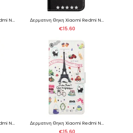
Δερματινη Θηκη Xiaomi Redmi Note 13 5g Πολύχρωμα Λουλούδια
Δερματινη Θηκη Xiaomi Redmi Note 13 5g Αρκούδα Μην Αγγίζεις Το Τηλέφωνό Μου
€15.60
Δερματινη Θηκη Xiaomi Redmi Note 13 5g Vintage Αμερικανική Σημαία Σιλικόνης
Δερματινη Θηκη Xiaomi Redmi Note 13 5g Λατρεύω Το Παρίσι
€15.60