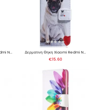
Δερματινη Θηκη Xiaomi Redmi Note 13 5g Πορτοφόλι Golden Butterflies Με Λουράκι Σιλικόνης
Δερματινη Θηκη Xiaomi Redmi Note 13 5g Pug Dog
€15.60