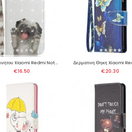
Θηκη Κινητου Xiaomi Redmi Note 13 5g Θήκες Κινητών Παξιμάδι Με Ιμάντες
€16.50
€20.30