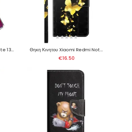
Κάλυμμα Xiaomi Redmi Note 13 5g Θήκες Κινητών Λύκος Στη Σελήνη
Θηκη Κινητου Xiaomi Redmi Note 13 5g Θήκες Κινητών Χρυσές Πεταλούδες Με Λουράκι
€16.50