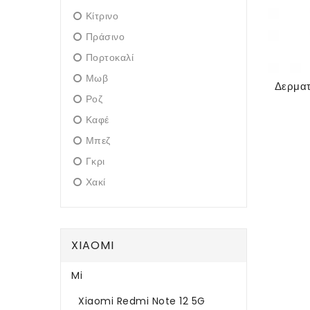
Κίτρινο
Πράσινο
Πορτοκαλί
Μωβ
Ροζ
Καφέ
Μπεζ
Γκρι
Χακί
XIAOMI
Mi
Xiaomi Redmi Note 12 5G