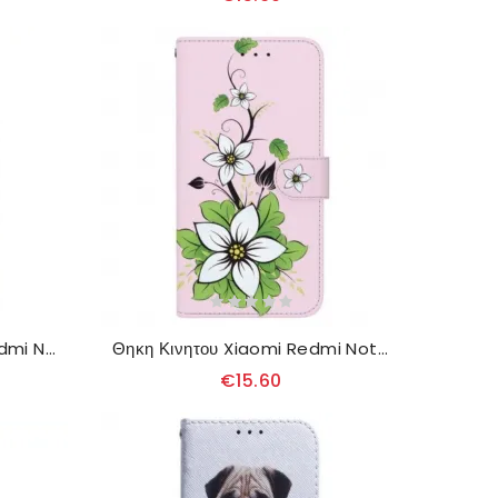
Δερματινη Θηκη Xiaomi Redmi Note 13 5g Floral
Θηκη Κινητου Xiaomi Redmi Note 13 5g Θήκες Κινητών Lily In Strap
€15.60