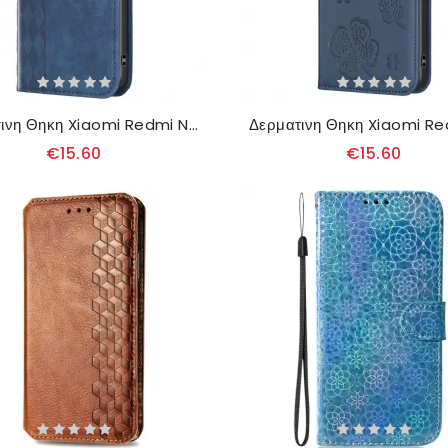
Δερματινη Θηκη Xiaomi Redmi Note 13 5g Ζωφόρος Διαμαντιών
€15.60
€15.60