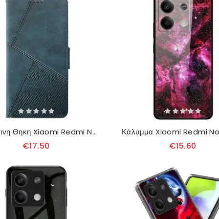
Δερματινη Θηκη Xiaomi Redmi Note 13 5g Γεωμετρικές Γραμμές Idewei
€17.50
€15.60