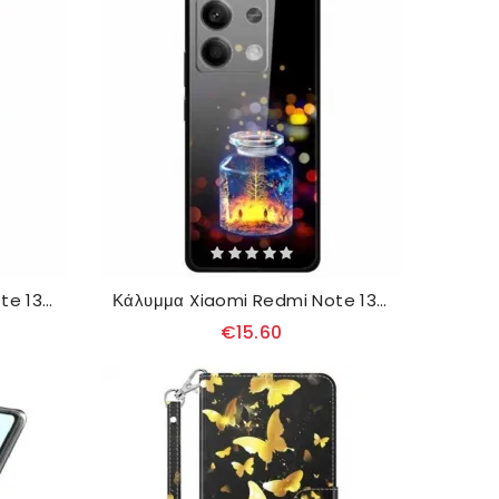
Κάλυμμα Xiaomi Redmi Note 13 5g Tempered Glass Milky Way
Κάλυμμα Xiaomi Redmi Note 13 5g Μπουκάλι Ευχών Από Σκληρυμένο Γυαλί
€15.60