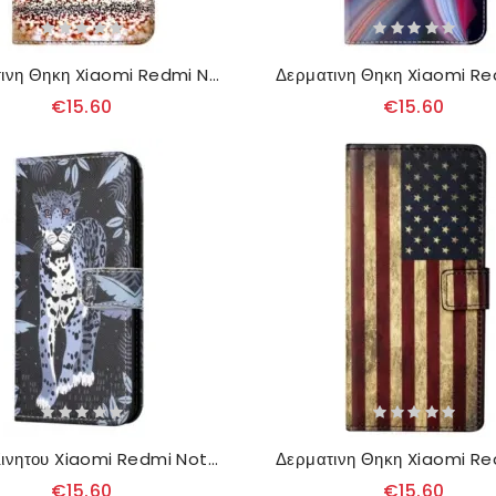
Δερματινη Θηκη Xiaomi Redmi Note 13 5g Ροζ Διαμαντένια Καρδιά Σιλικόνης
€15.60
€15.60
Θηκη Κινητου Xiaomi Redmi Note 13 5g Θήκες Κινητών Λεοπάρ Με Λουρί
€15.60
€15.60