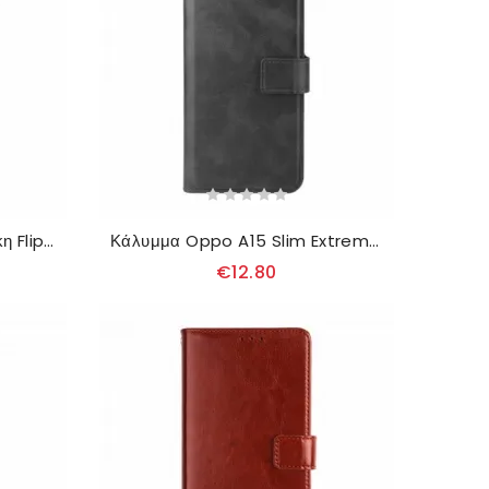
θηκη κινητου Oppo A15 Θήκη Flip Σχιστό Δέρμα
Κάλυμμα Oppo A15 Slim Extreme Leather Effect
€12.80