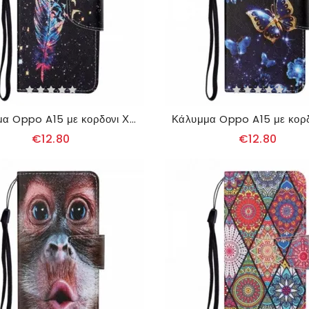
Κάλυμμα Oppo A15 με κορδονι Χρωματιστό Φτερό Με Λουράκι
€12.80
€12.80