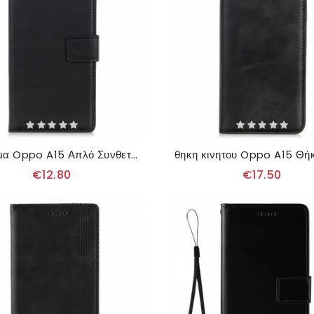
Κάλυμμα Oppo A15 Απλό Συνθετικό Δέρμα
€12.80
€17.50