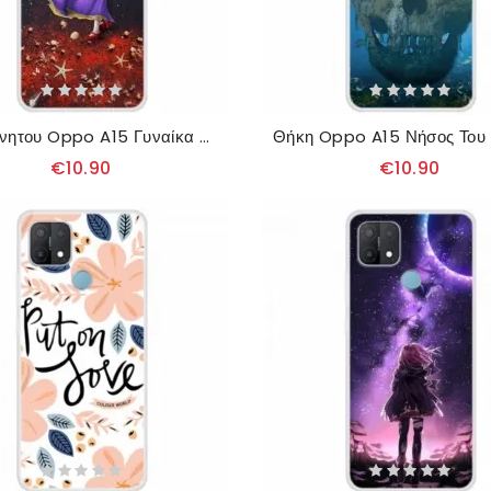
θηκη κινητου Oppo A15 Γυναίκα Στη Θάλασσα
€10.90
€10.90