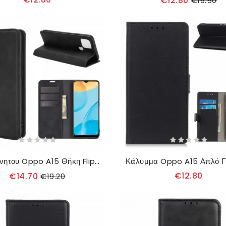
€12.80
€16.50
θηκη κινητου Oppo A15 Θήκη Flip Εφέ Δέρματος Από Μαλακό Μετάξι
€12.80
€14.70
€19.20