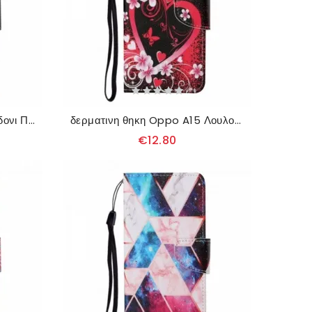
Κάλυμμα Oppo A15 με κορδονι Πολύτιμες Πεταλούδες Με Λουράκια
δερματινη θηκη Oppo A15 Λουλούδια Και Καρδιές Με Κορδόνι
€12.80