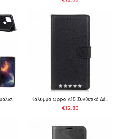
Κάλυμμα Oppo A15 Απλό Γυαλιστερό Δερμάτινο Εφέ
Κάλυμμα Oppo A15 Συνθετικό Δέρμα Lychee
€12.80