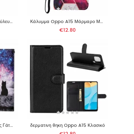
Κάλυμμα Oppo A15 Συνονθύλευμα Με Λουράκι
Κάλυμμα Oppo A15 Μάρμαρο Με Λουράκι
€12.80
Κάλυμμα Oppo A15 Ιστορίες Γάτας Με Κορδόνι
δερματινη θηκη Oppo A15 Κλασικό
€12.80