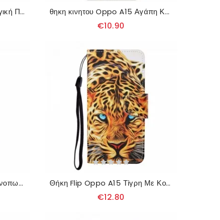
θηκη κινητου Oppo A15 Μαγική Πανσέληνος
θηκη κινητου Oppo A15 Αγάπη Και Αγάπη
€10.90
θηκη κινητου Oppo A15 Φθινοπωρινό Τοπίο
Θήκη Flip Oppo A15 Τίγρη Με Κορδόνι
€12.80