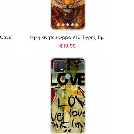
Θήκη Oppo A15 Νήσος Του Θανάτου
θηκη κινητου Oppo A15 Τίγρης Της Φωτιάς
€10.90