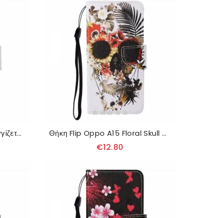
Κάλυμμα Oppo A15 Μην Αγγίζετε Το"τηλέφωνό Μου"
Θήκη Flip Oppo A15 Floral Skull Με Κορδόνι
€12.80