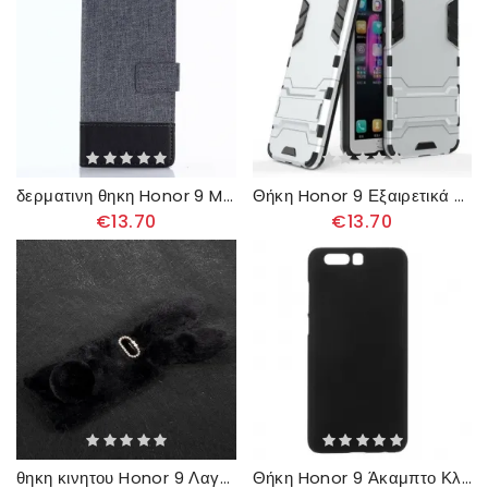
δερματινη θηκη Honor 9 Muxma Fabric And Leather Effect
Θήκη Honor 9 Εξαιρετικά Ανθεκτικό
€13.70
€13.70
θηκη κινητου Honor 9 Λαγουδάκι Και Διαμάντι
Θήκη Honor 9 Άκαμπτο Κλασικό