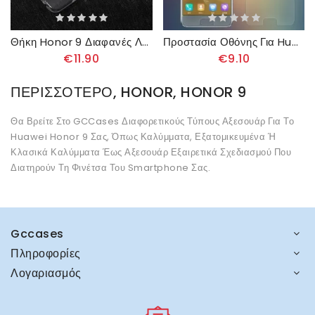
Θήκη Honor 9 Διαφανές Λεπτό
Προστασία Οθόνης Για Huawei Honor 9
€11.90
€9.10
ΠΕΡΙΣΣΌΤΕΡΟ, HONOR, HONOR 9
Θα Βρείτε Στο GCCases Διαφορετικούς Τύπους Αξεσουάρ Για Το
Huawei Honor 9 Σας, Όπως Καλύμματα, Εξατομικευμένα Ή
Κλασικά Καλύμματα Έως Αξεσουάρ Εξαιρετικά Σχεδιασμού Που
Διατηρούν Τη Φινέτσα Του Smartphone Σας.
Gccases
Πληροφορίες
Λογαριασμός