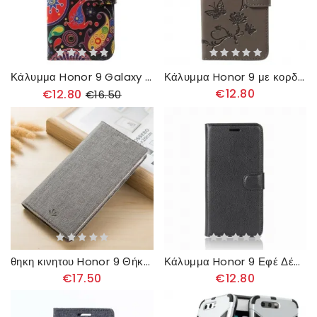
Κάλυμμα Honor 9 Galaxy Design
Κάλυμμα Honor 9 με κορδονι Πεταλούδες Και Λουλούδια Strappy
€12.80
€12.80
€16.50
θηκη κινητου Honor 9 Θήκη Flip Υφή
Κάλυμμα Honor 9 Εφέ Δέρματος
€17.50
€12.80