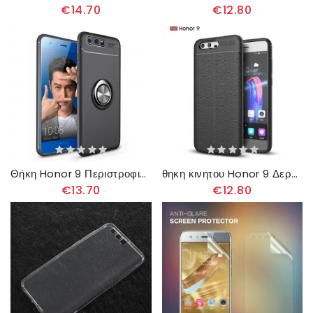
€14.70
€12.80
Θήκη Honor 9 Περιστροφικός Δακτύλιος
θηκη κινητου Honor 9 Δερμάτινο Εφέ Litchi Διπλής Γραμμής
€13.70
€12.80