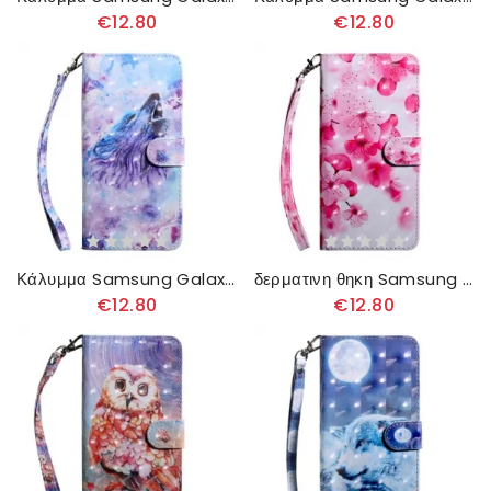
€12.80
€12.80
Κάλυμμα Samsung Galaxy A13 5G Λύκος Ακουαρέλας
δερματινη θηκη Samsung Galaxy A13 5G Ροζ Λουλούδια
€12.80
€12.80