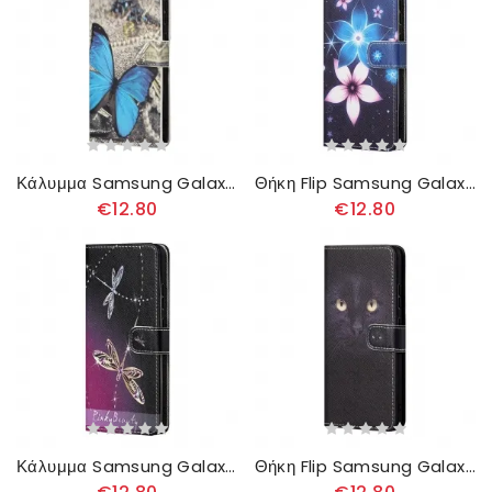
Κάλυμμα Samsung Galaxy A13 5G Μπλε Πεταλούδα
Θήκη Flip Samsung Galaxy A13 5G με κορδονι Lunar Strap Flowers
€12.80
€12.80
Κάλυμμα Samsung Galaxy A13 5G με κορδονι Strappy Dragonflies
Θήκη Flip Samsung Galaxy A13 5G με κορδονι Μαύρα Γατίσια Μάτια Με Λουράκι