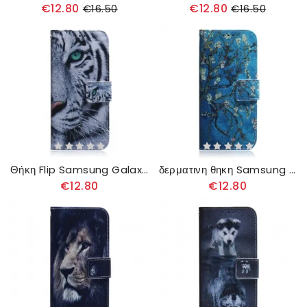
€12.80
€12.80
€16.50
€16.50
Θήκη Flip Samsung Galaxy A13 5G Πρόσωπο Τίγρης
δερματινη θηκη Samsung Galaxy A13 5G Κλαδί Ανθισμένου Δέντρου
€12.80
€12.80