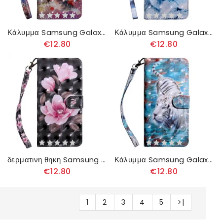
Κάλυμμα Samsung Galaxy A13 5G Κουκουβάγια Ο Ζωγράφος
Κάλυμμα Samsung Galaxy A13 5G Φεγγαρόφωτος Λύκος
€12.80
€12.80
δερματινη θηκη Samsung Galaxy A13 5G Ανθισμένα Λουλούδια
Κάλυμμα Samsung Galaxy A13 5G Τίγρης Στο Νερό
€12.80
€12.80
1
2
3
4
5
>|