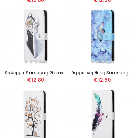
€12.80
€12.80
Κάλυμμα Samsung Galaxy A13 5G με κορδονι Αποστολή Thong Cats
δερματινη θηκη Samsung Galaxy A13 5G με κορδονι Πεταλούδες Με Λουράκι Διαμαντιών
€12.80
€12.80