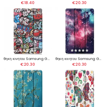
€18.40
€20.30
θηκη κινητου Samsung Galaxy Tab S6 Lite Διασκεδαστικό Γκράφιτι
θηκη κινητου Samsung Galaxy Tab S6 Lite Διάστημα
€20.30
€20.30