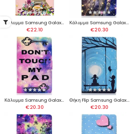
Κάλυμμα Samsung Galaxy Tab S6 Lite Πύργος Του Άιφελ Το Καλοκαίρι
Κάλυμμα Samsung Galaxy Tab S6 Lite Night Dream Catcher
€22.10
€20.30
Κάλυμμα Samsung Galaxy Tab S6 Lite Μην Αγγίζεις Το Μπλοκ Μου
Θήκη Flip Samsung Galaxy Tab S6 Lite Lovers On The Swing
€20.30
€20.30