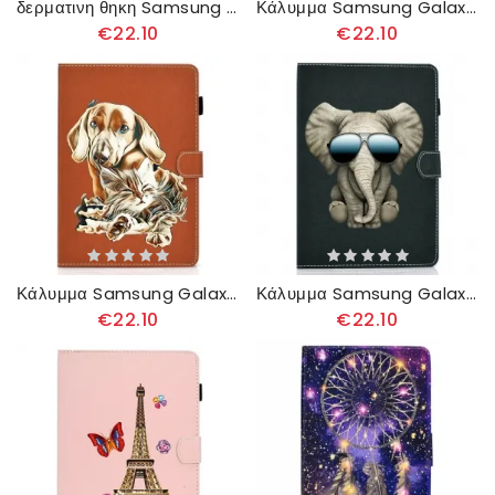
δερματινη θηκη Samsung Galaxy Tab S6 Lite Διαμάντι Του Πύργου Του Άιφελ
Κάλυμμα Samsung Galaxy Tab S6 Lite Γατάκι
€22.10
€22.10
Κάλυμμα Samsung Galaxy Tab S6 Lite Σκύλος Και Γάτα
Κάλυμμα Samsung Galaxy Tab S6 Lite Ελέφαντας Ανώνυμη Περιήγηση
€22.10
€22.10