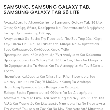
SAMSUNG, SAMSUNG GALAXY TAB,
SAMSUNG GALAXY TAB S6 LITE
Ανακαλύψτε Τα Αξεσουάρ Για Το Samsung Galaxy Tab S6 Lite,
Όπως Κελύφη, Θήκες, Καλύμματα Και Προστατευτικές Μεμβράνες
Για Την Προστασία Της Οθόνης.
Αναγκαστικά Θα Βρείτε Την Προστασία Που Σας Ταιριάζει, Χάρη
Στην Οποία Θα Είναι Το Tablet Σας. Μπορεί Να Αντιμετωπίσει
Τους Καθημερινούς Κινδύνους Χωρίς Φόβο.
Προσαρμοσμένο, Κάθε Αξεσουάρ Έχει Ανοίγματα Και Καλούπια
Προσαρμοσμένα Στο Galaxy Tab S6 Lite Σας, Ώστε Να Μπορείτε
Να Χρησιμοποιείτε Τις Θύρες Και Τις Λειτουργίες Με Τον Βέλτιστο
Τρόπο.
Προτιμήστε Καλύμματα Και Θήκες Για Πλήρη Προστασία Του
Galaxy Tab S6 Lite Σας, Ή Μάλλον Κελύφη Για Λιγότερο
Περίπλοκη Προστασία Στον Καθημερινό Χειρισμό.
Επίσης, Βρείτε Προστατευτικά Οθόνης Για Να Διατηρήσετε
Αποτελεσματικά Το Γυαλί Του Samsung Galaxy Tab S6 Σας. Lite,
Αλλά Και Φορτιστές Και Εξωτερικές Μπαταρίες Για Να Παρατείνετε
Την Αντοχή Του Tablet Σας Και Να Μην Ξεμείνετε Από Μπαταρία