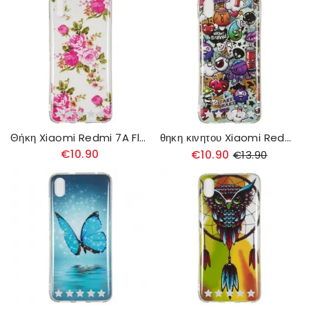
Θήκη Xiaomi Redmi 7A Fluorescent Liberty Flowers
θηκη κινητου Xiaomi Redmi 7A Φθορίζουσα Τρέλα
€10.90
€10.90
€13.90