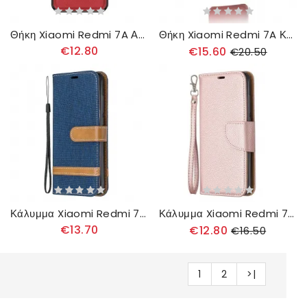
Θήκη Xiaomi Redmi 7A Αξιότιμη Vintage Pinwuyo
Θήκη Xiaomi Redmi 7A Κάτοχος Κάρτας
€12.80
€15.60
€20.50
Κάλυμμα Xiaomi Redmi 7A με κορδονι Λουράκι Με Εφέ Από Ύφασμα Και Δέρμα
Κάλυμμα Xiaomi Redmi 7A με κορδονι Πολύχρωμο Λουράκι Litchi Leather Effect
€13.70
€12.80
€16.50
1
2
>|