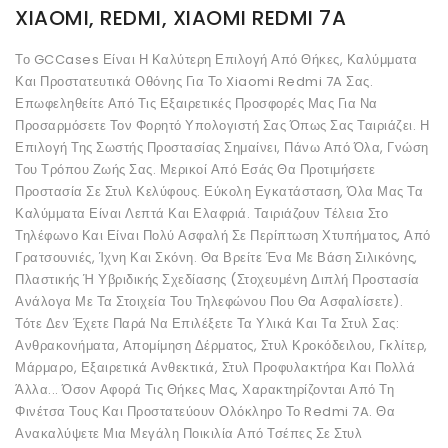
XIAOMI, REDMI, XIAOMI REDMI 7A
Το GCCases Είναι Η Καλύτερη Επιλογή Από Θήκες, Καλύμματα
Και Προστατευτικά Οθόνης Για Το Xiaomi Redmi 7A Σας.
Επωφεληθείτε Από Τις Εξαιρετικές Προσφορές Μας Για Να
Προσαρμόσετε Τον Φορητό Υπολογιστή Σας Όπως Σας Ταιριάζει. Η
Επιλογή Της Σωστής Προστασίας Σημαίνει, Πάνω Από Όλα, Γνώση
Του Τρόπου Ζωής Σας. Μερικοί Από Εσάς Θα Προτιμήσετε
Προστασία Σε Στυλ Κελύφους. Εύκολη Εγκατάσταση, Όλα Μας Τα
Καλύμματα Είναι Λεπτά Και Ελαφριά. Ταιριάζουν Τέλεια Στο
Τηλέφωνο Και Είναι Πολύ Ασφαλή Σε Περίπτωση Χτυπήματος, Από
Γρατσουνιές, Ίχνη Και Σκόνη. Θα Βρείτε Ένα Με Βάση Σιλικόνης,
Πλαστικής Ή Υβριδικής Σχεδίασης (Στοχευμένη Διπλή Προστασία
Ανάλογα Με Τα Στοιχεία Του Τηλεφώνου Που Θα Ασφαλίσετε).
Τότε Δεν Έχετε Παρά Να Επιλέξετε Τα Υλικά Και Τα Στυλ Σας:
Ανθρακονήματα, Απομίμηση Δέρματος, Στυλ Κροκόδειλου, Γκλίτερ,
Μάρμαρο, Εξαιρετικά Ανθεκτικά, Στυλ Προφυλακτήρα Και Πολλά
Άλλα... Όσον Αφορά Τις Θήκες Μας, Χαρακτηρίζονται Από Τη
Φινέτσα Τους Και Προστατεύουν Ολόκληρο Το Redmi 7A. Θα
Ανακαλύψετε Μια Μεγάλη Ποικιλία Από Τσέπες Σε Στυλ