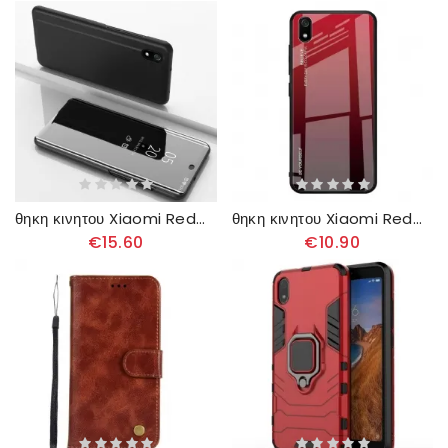
θηκη κινητου Xiaomi Redmi 7A Καθρέφτης Και Συνθετικό Δέρμα
θηκη κινητου Xiaomi Redmi 7A Γαλβανισμένο Χρώμα
€15.60
€10.90