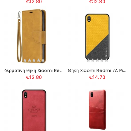
€12.80
€12.80
δερματινη θηκη Xiaomi Redmi 7A με κορδονι Χρωματιστό Απομιμητικό Δερμάτινο Λουράκι
Θήκη Xiaomi Redmi 7A Pinwuyo Honor Series
€12.80
€14.70