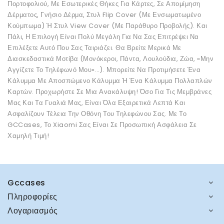
Πορτοφολιού, Με Εσωτερικές Θήκες Για Κάρτες, Σε Απομίμηση
Δέρματος, Γνήσιο Δέρμα, Στυλ Flip Cover (Με Ενσωματωμένο
Κούμπωμα) Ή Στυλ View Cover (Με Παράθυρο Προβολής). Και
Πάλι, Η Επιλογή Είναι Πολύ Μεγάλη Για Να Σας Επιτρέψει Να
Επιλέξετε Αυτό Που Σας Ταιριάζει. Θα Βρείτε Μερικά Με
Διασκεδαστικά Μοτίβα (Μονόκεροι, Πάντα, Λουλούδια, Ζώα, «Μην
Αγγίζετε Το Τηλέφωνό Μου»…). Μπορείτε Να Προτιμήσετε Ένα
Κάλυμμα Με Αποσπώμενο Κάλυμμα Ή Ένα Κάλυμμα Πολλαπλών
Καρτών. Προχωρήστε Σε Μια Ανακάλυψη! Όσο Για Τις Μεμβράνες
Μας Και Τα Γυαλιά Μας, Είναι Όλα Εξαιρετικά Λεπτά Και
Ασφαλίζουν Τέλεια Την Οθόνη Του Τηλεφώνου Σας. Με Το
GCCases, Το Xiaomi Σας Είναι Σε Προσωπική Ασφάλεια Σε
Χαμηλή Τιμή!
Gccases
Πληροφορίες
Λογαριασμός