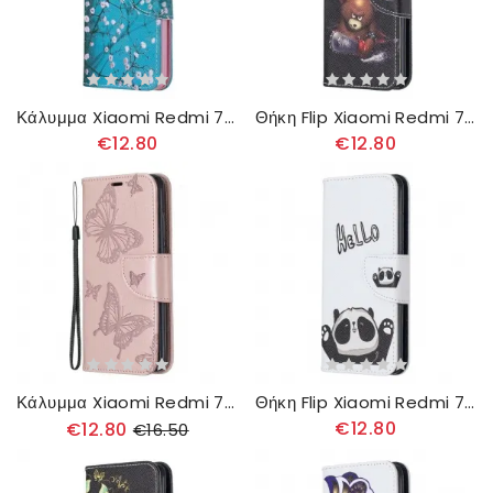
Κάλυμμα Xiaomi Redmi 7A Ανθισμένο Δέντρο
Θήκη Flip Xiaomi Redmi 7A Επικίνδυνη Αρκούδα
€12.80
€12.80
Κάλυμμα Xiaomi Redmi 7A με κορδονι Πεταλούδες Με Στάμπα
Θήκη Flip Xiaomi Redmi 7A Γεια Σου Panda
€12.80
€12.80
€16.50