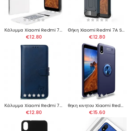
Κάλυμμα Xiaomi Redmi 7A Θήκη Flip Πτυσσόμενο Δερμάτινο Εφέ
Θήκη Xiaomi Redmi 7A Survivor
€12.80
€12.80
Κάλυμμα Xiaomi Redmi 7A Γατάκι Από Ψεύτικο Δέρμα
θηκη κινητου Xiaomi Redmi 7A Μαγνητικός Δακτύλιος Lenuo
€12.80
€15.60