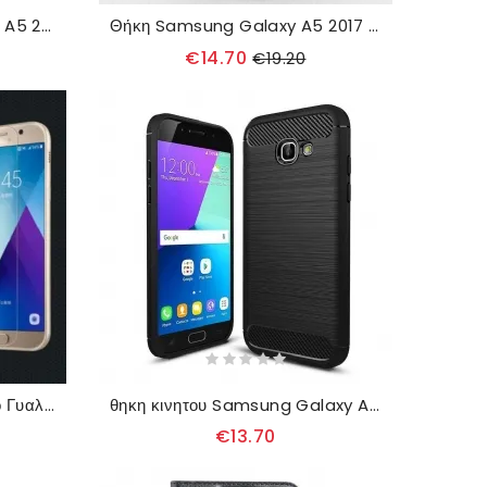
Κάλυμμα Samsung Galaxy A5 2017 Λατρεύω Το Παρίσι
Θήκη Samsung Galaxy A5 2017 Survivor
€14.70
€19.20
Προστασία Από Σκληρυμένο Γυαλί Για Samsung Galaxy A5 2017
θηκη κινητου Samsung Galaxy A5 2017 Βουρτσισμένη Ίνα Άνθρακα
€13.70