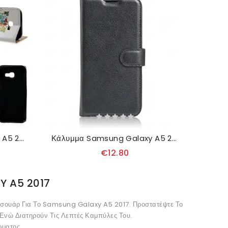
Κάλυμμα Samsung Galaxy A5 2017 Ανθισμένο Δέντρο
Κάλυμμα Samsung Galaxy A5 2017 Κλασικό
€12.80
 A5 2017
σουάρ Για Το Samsung Galaxy A5 2017. Προστατέψτε Το
Ενώ Διατηρούν Τις Λεπτές Καμπύλες Του.
ρματος.