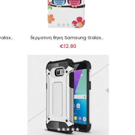
δερματινη θηκη Samsung Galaxy A5 2017 Μπλε Πεταλούδα
δερματινη θηκη Samsung Galaxy A5 2017 Ζευγάρι Κουκουβάγιες
€12.80