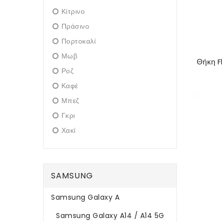
Κίτρινο
Πράσινο
Πορτοκαλί
Μωβ
Ροζ
Καφέ
Μπεζ
Γκρι
Χακί
SAMSUNG
Samsung Galaxy A
Samsung Galaxy A14 / A14 5G