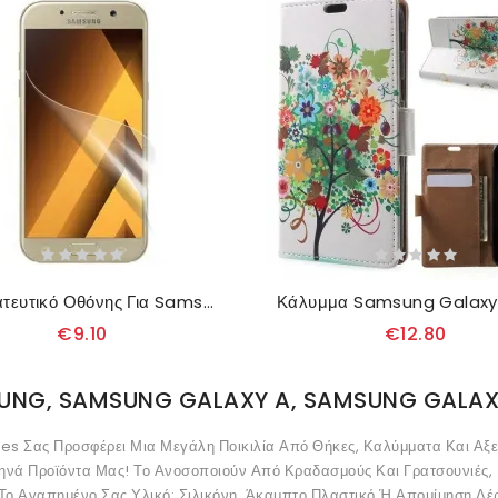
Προστατευτικό Οθόνης Για Samsung Galaxy A5 2017
€9.10
€12.80
UNG, SAMSUNG GALAXY A, SAMSUNG GALAXY
s Σας Προσφέρει Μια Μεγάλη Ποικιλία Από Θήκες, Καλύμματα Και Αξε
ηνά Προϊόντα Μας! Το Ανοσοποιούν Από Κραδασμούς Και Γρατσουνιές, 
 Το Αγαπημένο Σας Υλικό: Σιλικόνη, Άκαμπτο Πλαστικό Ή Απομίμηση Δέ