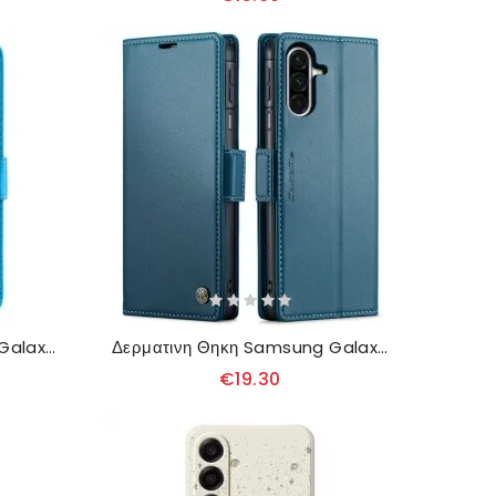
Δερματινη Θηκη Samsung Galaxy A17 4g / 5g Γάτα Και Δέντρο
Δερματινη Θηκη Samsung Galaxy A17 4g / 5g Caseme Αποκλεισμός Rfid
€19.30