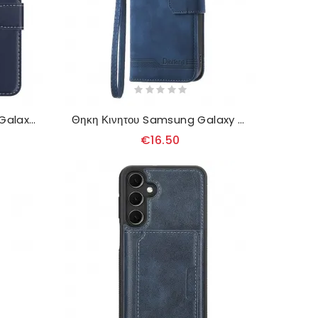
Δερματινη Θηκη Samsung Galaxy A17 4g / 5g Χρωματιστό Περίγραμμα
Θηκη Κινητου Samsung Galaxy A17 4g / 5g Θήκες Κινητών Dierfeng
€16.50