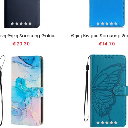
Δερματινη Θηκη Samsung Galaxy A17 4g / 5g Δέρμα Νάπα
€20.30
€14.70