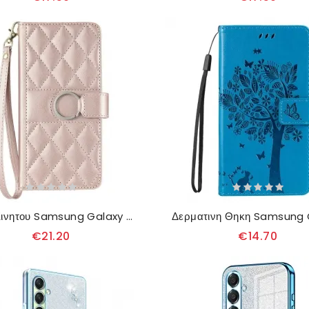
Θηκη Κινητου Samsung Galaxy A17 4g / 5g Σχεδιασμός Καπιτονέ
€21.20
€14.70