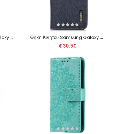
Θηκη Κινητου Samsung Galaxy A17 4g / 5g Θήκες Κινητών Παραδοσιακό Τεχνητό Δέρμα
Θηκη Κινητου Samsung Galaxy A17 4g / 5g Θήκες Κινητών Δέρμα Khazneh
€30.50