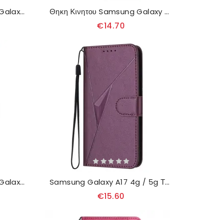
Δερματινη Θηκη Samsung Galaxy A17 4g / 5g Σχέδιο Πεταλούδας Σιλικόνης
Θηκη Κινητου Samsung Galaxy A17 4g / 5g Θήκες Κινητών Μάνταλα Ήλιου
€14.70
Δερματινη Θηκη Samsung Galaxy A17 4g / 5g Εφέ Μαντάλα Σουέτ Σιλικόνης
Samsung Galaxy A17 4g / 5g Τριγωνικό Σχέδιο
€15.60