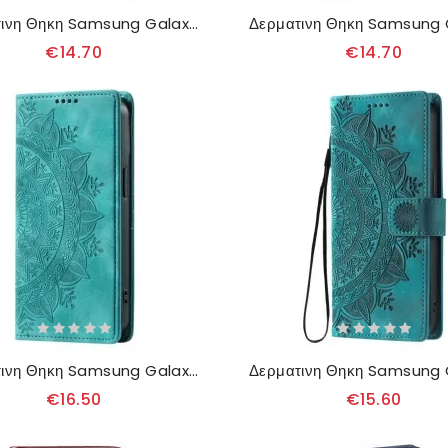
Δερματινη Θηκη Samsung Galaxy A17 4g / 5g Μάρμαρο
€14.70
€14.70
Δερματινη Θηκη Samsung Galaxy A17 4g / 5g Εφέ Μαντάλα Σουέτ
€16.50
€15.60