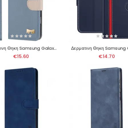
Δερματινη Θηκη Samsung Galaxy A17 4g / 5g Παπιγιόν
€15.60
€14.70