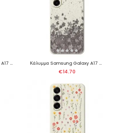
Κάλυμμα Samsung Galaxy A17 4g / 5g Λαμπερό Σχέδιο
Κάλυμμα Samsung Galaxy A17 4g / 5g Γκρι Λουλούδια Σιλικόνης
€14.70