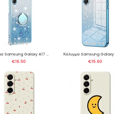
Κάλυμμα Samsung Galaxy A17 4g / 5g Βάση Για Δαχτυλίδια Kadem Σιλικόνης
€16.50
€15.60