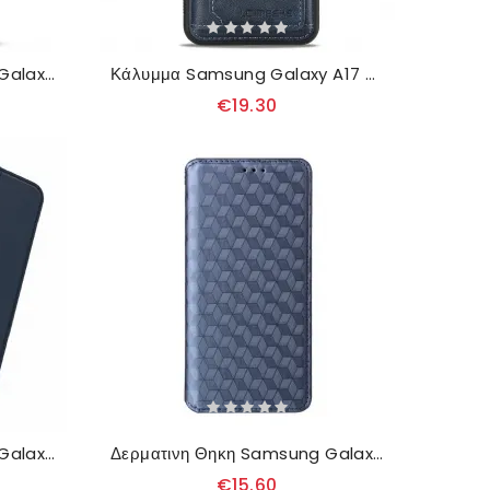
Δερματινη Θηκη Samsung Galaxy A17 4g / 5g Εφέ Σουέτ
Κάλυμμα Samsung Galaxy A17 4g / 5g Μαγνητική Και Αποσπώμενη Θήκη Καρτών
€19.30
Δερματινη Θηκη Samsung Galaxy A17 4g / 5g Θήκη Καρτών
Δερματινη Θηκη Samsung Galaxy A17 4g / 5g Θήκες Κινητών Γυαλιστερό
€15.60