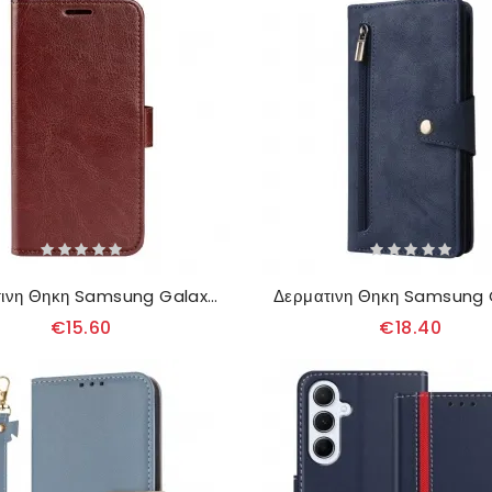
Δερματινη Θηκη Samsung Galaxy A17 4g / 5g Vintage Σιλικόνης
€15.60
€18.40