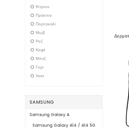
Κίτρινο
Πράσινο
Πορτοκαλί
Μωβ
Ροζ
Καφέ
Μπεζ
Γκρι
Χακί
SAMSUNG
Samsung Galaxy A
Samsung Galaxy A14 / A14 5G