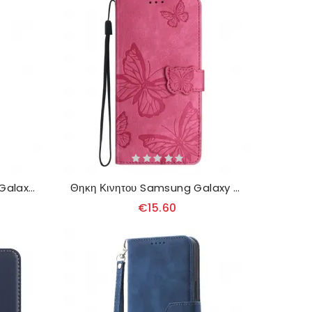
Δερματινη Θηκη Samsung Galaxy A17 4g / 5g Κομψό Πορτοφόλι
Θηκη Κινητου Samsung Galaxy A17 4g / 5g Θήκες Κινητών Εφέ Σουέτ Με Πεταλούδες
€15.60