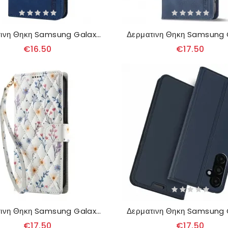
Δερματινη Θηκη Samsung Galaxy A17 4g / 5g Lc.imeeke Εφέ Σουέτ Σιλικόνης
€16.50
€17.50
Δερματινη Θηκη Samsung Galaxy A17 4g / 5g Πορτοφόλι Με Λουλούδια
€17.50
€17.50