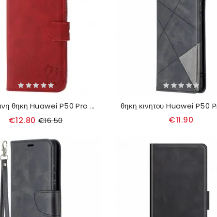
δερματινη θηκη Huawei P50 Pro Γατάκι Από Ψεύτικο Δέρμα
€11.90
€12.80
€16.50