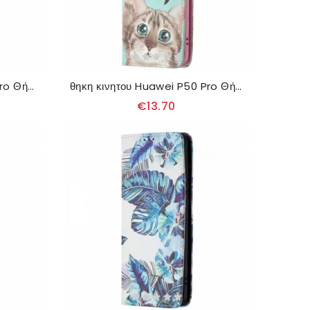
θηκη κινητου Huawei P50 Pro Θήκη Flip Μωρά Ελέφαντα
θηκη κινητου Huawei P50 Pro Θήκη Flip Χέρι Ψηλά
€13.70