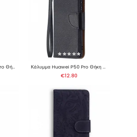
θηκη κινητου Huawei P50 Pro Θήκη Flip Στυλ Καλλιτέχνη
Κάλυμμα Huawei P50 Pro Θήκη Flip Lychee Flap Oblique
€12.80