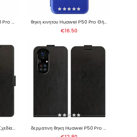
δερματινη θηκη Huawei P50 Pro Κάλυμμα Καθρέφτη Από Συνθετικό Δέρμα
θηκη κινητου Huawei P50 Pro Θήκη Flip Ίνα Άνθρακα
€16.50
Κάλυμμα Huawei P50 Pro Σχεδίαση Με Στυλ Δέρματος
δερματινη θηκη Huawei P50 Pro Θήκη Flip Δερμάτινο Εφέ Κάθετου Πτερυγίου
€12.80