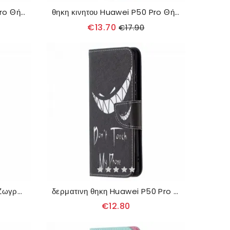
θηκη κινητου Huawei P50 Pro Θήκη Flip Χρωματιστές Πεταλούδες
θηκη κινητου Huawei P50 Pro Θήκη Flip Φύλλα
€13.70
€17.90
Κάλυμμα Huawei P50 Pro Ζωγραφισμένες Πεταλούδες Και Λουλούδια
δερματινη θηκη Huawei P50 Pro Τηλέφωνο Διαβόλου
€12.80