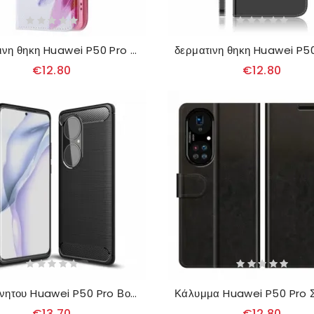
δερματινη θηκη Huawei P50 Pro Λουλούδι Ακουαρέλας
€12.80
€12.80
θηκη κινητου Huawei P50 Pro Βουρτσισμένη Ίνα Άνθρακα
€13.70
€12.80