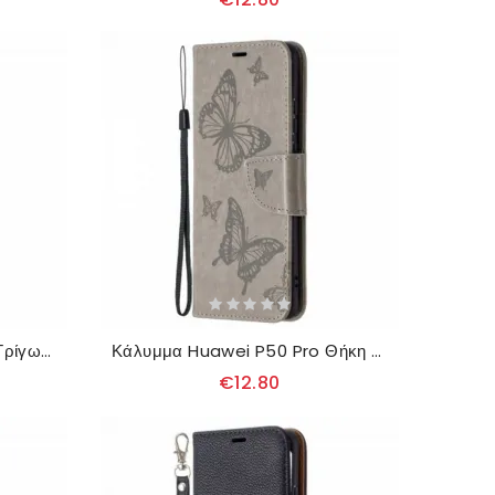
Κάλυμμα Huawei P50 Pro Τρίγωνα Χρώματος Binfen
Κάλυμμα Huawei P50 Pro Θήκη Flip Πεταλούδες Και Λοξό Πτερύγιο
€12.80