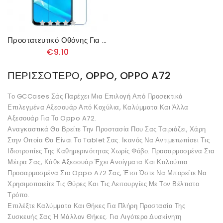
Προστατευτικό Οθόνης Για Το Oppo A72
€9.10
ΠΕΡΙΣΣΌΤΕΡΟ, OPPO, OPPO A72
Το GCCases Σάς Παρέχει Μια Επιλογή Από Προσεκτικά
Επιλεγμένα Αξεσουάρ Από Κοχύλια, Καλύμματα Και Άλλα
Αξεσουάρ Για Το Oppo A72.
Αναγκαστικά Θα Βρείτε Την Προστασία Που Σας Ταιριάζει, Χάρη
Στην Οποία Θα Είναι Το Tablet Σας. Ικανός Να Αντιμετωπίσει Τις
Ιδιοτροπίες Της Καθημερινότητας Χωρίς Φόβο. Προσαρμοσμένα Στα
Μέτρα Σας, Κάθε Αξεσουάρ Έχει Ανοίγματα Και Καλούπια
Προσαρμοσμένα Στο Oppo A72 Σας, Έτσι Ώστε Να Μπορείτε Να
Χρησιμοποιείτε Τις Θύρες Και Τις Λειτουργίες Με Τον Βέλτιστο
Τρόπο.
Επιλέξτε Καλύμματα Και Θήκες Για Πλήρη Προστασία Της
Συσκευής Σας Ή Μάλλον Θήκες. Για Λιγότερο Δυσκίνητη