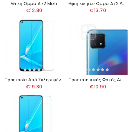
Θήκη Oppo A72 Mofi
θηκη κινητου Oppo A72 Ανθεκτικό Στον Δακτύλιο
€12.80
€13.70
Προστασία Από Σκληρυμένο Γυαλί Arc Edge (0.3 Mm) Για Την Οθόνη Oppo A72
Προστατευτικός Φακός Από Γυαλί Για Oppo A72 5G
€19.30
€10.90