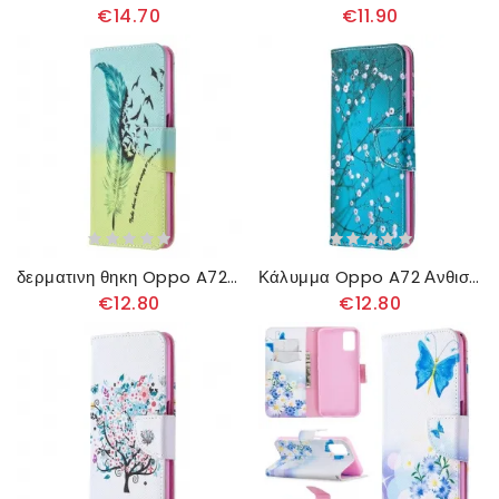
€14.70
€11.90
δερματινη θηκη Oppo A72 Μάθετε Να Πετάτε Με Φτερά
Κάλυμμα Oppo A72 Ανθισμένο Δέντρο
€12.80
€12.80