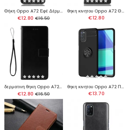
Θήκη Oppo A72 Εφέ Δέρματος Ραφής
θηκη κινητου Oppo A72 Θήκη Flip Στυλιζαρισμένο Vintage Δερμάτινο Εφέ
€12.80
€12.80
€16.50
δερματινη θηκη Oppo A72 Λαμπερό Συνθετικό Δέρμα
θηκη κινητου Oppo A72 Περιστροφικός Δακτύλιος
€13.70
€12.80
€16.50