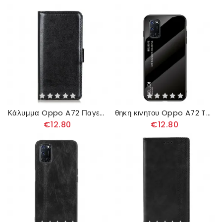
Κάλυμμα Oppo A72 Παγετώδης Φινέτσα
θηκη κινητου Oppo A72 Tempered Glass Γεια Σας
€12.80
€12.80