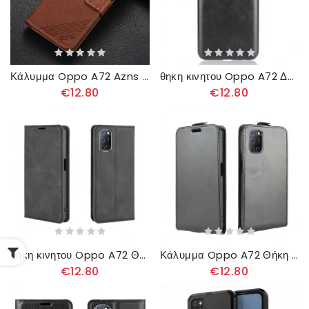
Κάλυμμα Oppo A72 Azns Faux Leather
θηκη κινητου Oppo A72 Δερμάτινο Εφέ Litchi Performance
€12.80
€12.80
θηκη κινητου Oppo A72 Θήκη Flip Εφέ Μαλακού Δέρματος
Κάλυμμα Oppo A72 Θήκη Flip Πτυσσόμενο Δερμάτινο Εφέ
€12.80
€12.80