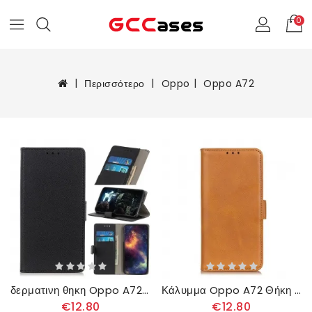
0
Περισσότερο
Oppo
Oppo A72
δερματινη θηκη Oppo A72 Κλασικό Απλό Δερμάτινο Εφέ
Κάλυμμα Oppo A72 Θήκη Flip Διπλό Πτερύγιο
€12.80
€12.80