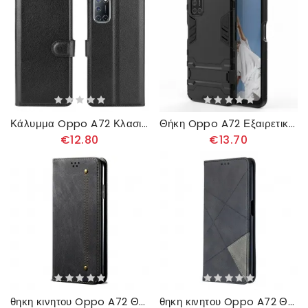
Κάλυμμα Oppo A72 Κλασικό
Θήκη Oppo A72 Εξαιρετικά Ανθεκτική Γλώσσα
€12.80
€13.70
θηκη κινητου Oppo A72 Θήκη Flip Υφή Τζιν Από Ψεύτικο Δέρμα
θηκη κινητου Oppo A72 Θήκη Flip Στυλ Καλλιτέχνη