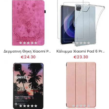
Δερματινη Θηκη Xiaomi Pad 6 Pro Ροζ Δερμάτινο Εφέ
Κάλυμμα Xiaomi Pad 6 Pro Προστατευτικό Οθόνης Από Διαφανές Και Σκληρυμένο Γυαλί
€24.30
€23.30