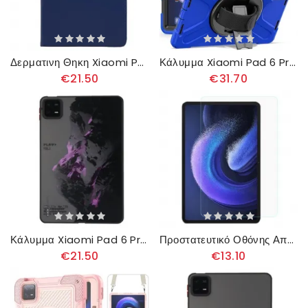
Δερματινη Θηκη Xiaomi Pad 6 Pro Βάση Περιστροφής Σιλικόνης
Κάλυμμα Xiaomi Pad 6 Pro Θήκες Κινητών Ενισχυμένο Υψηλής Ποιότητας
€21.50
€31.70
Κάλυμμα Xiaomi Pad 6 Pro Μωβ Χιονισμένο Βουνό
Προστατευτικό Οθόνης Από Σκληρυμένο Γυαλί Για Xiaomi Pad 6 / 6 Pro
€21.50
€13.10