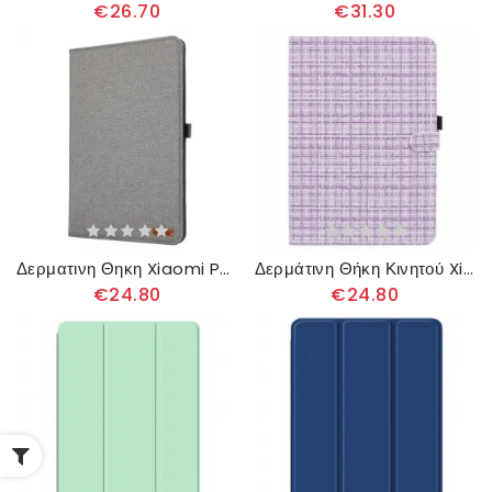
€26.70
€31.30
Δερματινη Θηκη Xiaomi Pad 6s Pro Υφή Υφάσματος
Δερμάτινη Θήκη Κινητού Xiaomi Pad 6s Pro Θήκες Κινητών Υφαντό Μοτίβο
€24.80
€24.80