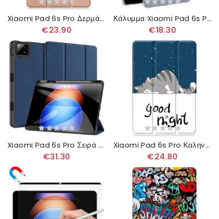
Xiaomi Pad 6s Pro Δερμάτινο Στυλ
Κάλυμμα Xiaomi Pad 6s Pro Διαφανείς Ενισχυμένες Γωνίες
€23.90
€18.30
Xiaomi Pad 6s Pro Σειρά Domo Dux Ducis
Xiaomi Pad 6s Pro Καληνύχτα
€31.30
€24.80