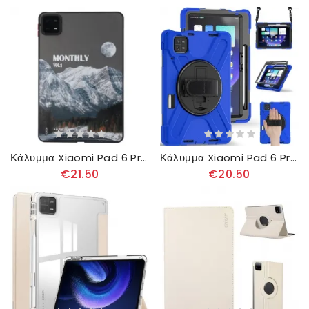
Κάλυμμα Xiaomi Pad 6 Pro Χιονισμένο Βουνό Και Αυτοκινητόδρομος
Κάλυμμα Xiaomi Pad 6 Pro Ιμάντας Ώμου X Design
€21.50
€20.50