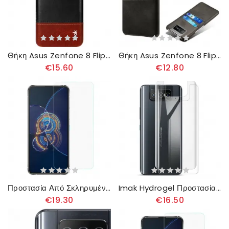
Θήκη Asus Zenfone 8 Flip Θήκη Flip Δερμάτινο Εφέ Σειράς Imak Ruiyi
Θήκη Asus Zenfone 8 Flip Θήκη Flip Κάτοχος Κάρτας Ksq
€15.60
€12.80
Προστασία Από Σκληρυμένο Γυαλί Arc Edge (0.3Mm) Για Την Οθόνη Azus Zenfone 8 Flip
Imak Hydrogel Προστασία Για Το Πίσω Μέρος Του Azus Zenfone 8 Flip
€19.30
€16.50