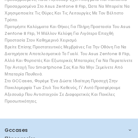
Προσαρμοσμένα Στο Asus Zenfone 8 Flip, Ώστε Να Μπορείτε Να
Χρησιμοποιείτε Τις Θύρες Και Τις Λειτουργίες Με Τον Βέλτιστο
Τρόπο.
Προτιμήστε Καλύμματα Και Θήκες Για Πλήρη Προστασία Του Asus
Zenfone 8 Flip, Ή Μάλλον Κελύφη Για Λιγότερο Επαχθή
Προστασία Στον Καθημερινό Χειρισμό.
Βρείτε Επίσης Προστατευτικές Μεμβράνες Για Την Οθόνη Για Να
Διατηρήσετε Αποτελεσματικά Το Γυαλί. Του Asus Zenfone 8 Flip,
Αλλά Και Φορτιστές Και Εξωτερικές Μπαταρίες Για Να Παρατείνετε
Την Αντοχή Του Smartphone Σας Και Να Μην Ξεμείνετε Από
Μπαταρία Πουθενά.
Στο GCCases, Φοράμε Ένα Δώστε Ιδιαίτερη Προσοχή Στην
Ποικιλομορφία Των Στυλ Του Καθενός, Γι' Αυτό Προσφέρουμε
Αξεσουάρ Που Αντιστοιχούν Σε Διαφορετικές Και Ποικίλες
Προσωπικότητες.
Gccases