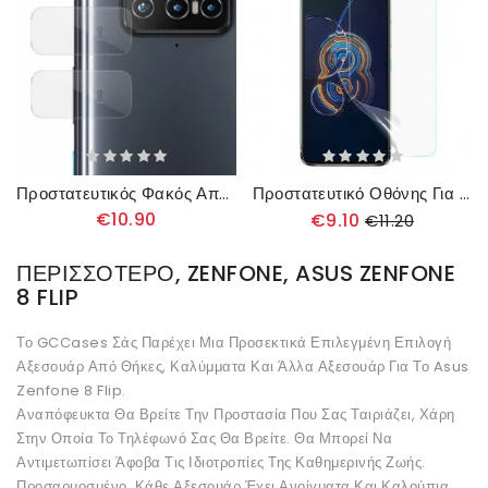
Προστατευτικός Φακός Από Γυαλί Για Asus Zenfone 8 Flip Imak
Προστατευτικό Οθόνης Για Asus Zenfone 8 Flip
€10.90
€9.10
€11.20
ΠΕΡΙΣΣΌΤΕΡΟ, ZENFONE, ASUS ZENFONE
8 FLIP
Το GCCases Σάς Παρέχει Μια Προσεκτικά Επιλεγμένη Επιλογή
Αξεσουάρ Από Θήκες, Καλύμματα Και Άλλα Αξεσουάρ Για Το Asus
Zenfone 8 Flip.
Αναπόφευκτα Θα Βρείτε Την Προστασία Που Σας Ταιριάζει, Χάρη
Στην Οποία Το Τηλέφωνό Σας Θα Βρείτε. Θα Μπορεί Να
Αντιμετωπίσει Άφοβα Τις Ιδιοτροπίες Της Καθημερινής Ζωής.
Προσαρμοσμένο, Κάθε Αξεσουάρ Έχει Ανοίγματα Και Καλούπια