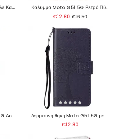
Κάλυμμα Moto G51 5G Μπλε Και Κίτρινη Πεταλούδα
Κάλυμμα Moto G51 5G Ρετρό Πύργος Του Άιφελ
€12.80
€16.50
δερματινη θηκη Moto G51 5G Ασιατικές Πεταλούδες Και Λουλούδια
δερματινη θηκη Moto G51 5G με κορδονι Δέντρο Και Strappy Owls
€12.80