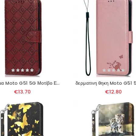
Κάλυμμα Moto G51 5G Μοτίβο Ελέγχου Απομίμησης Δέρματος
€13.70
€12.80