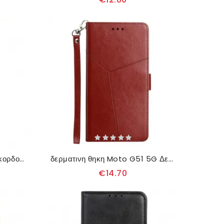
Κάλυμμα Moto G51 5G με κορδονι Υπέροχες Πεταλούδες Με Λουράκια
δερματινη θηκη Moto G51 5G Δερμάτινο Στυλ Geo Y Design
€14.70