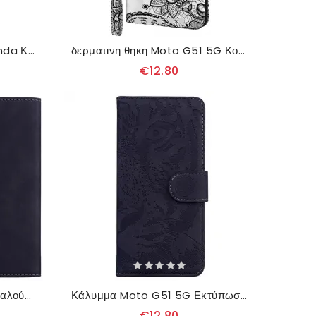
Κάλυμμα Moto G51 5G Panda Και Bamboo
δερματινη θηκη Moto G51 5G Κομψή Δαντέλα
€12.80
Κάλυμμα Moto G51 5G Πεταλούδα Skin-touch
Κάλυμμα Moto G51 5G Εκτύπωση Προσώπου Tiger
€12.80