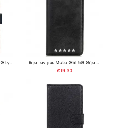
δερματινη θηκη Moto G51 5G Lychee Style Rfid Khazneh
θηκη κινητου Moto G51 5G Θήκη Flip Σχιστό Δέρμα Με Υφή
€19.30