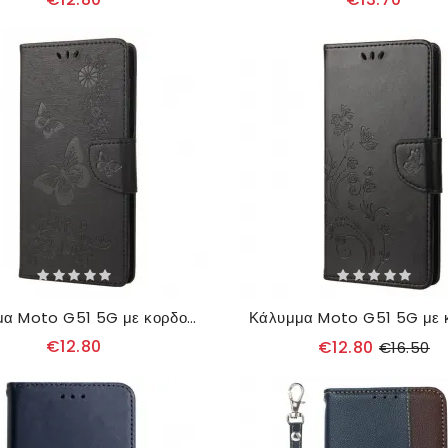
Κάλυμμα Moto G51 5G με κορδονι Υπέροχες Πεταλούδες Με Λουράκια
€12.80
€12.80
€16.50