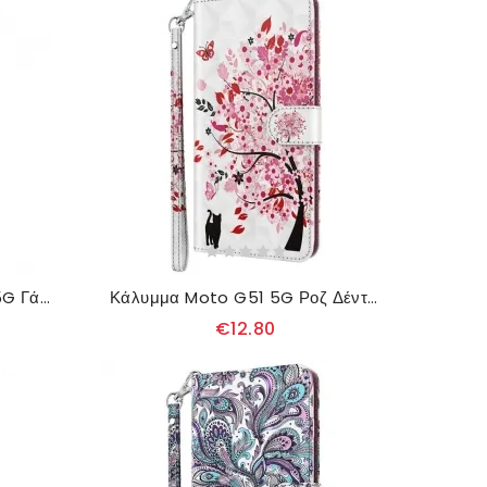
δερματινη θηκη Moto G51 5G Γάτα Και Πεταλούδες
Κάλυμμα Moto G51 5G Ροζ Δέντρο Και Μαύρη Γάτα
€12.80