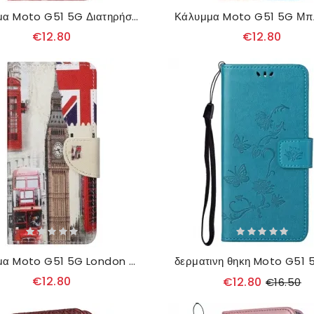
Κάλυμμα Moto G51 5G Διατηρήστε Την Ψυχραιμία Και Τη Λάμψη
€12.80
€12.80
Κάλυμμα Moto G51 5G London Life
€12.80
€12.80
€16.50