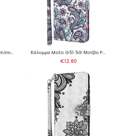
Κάλυμμα Moto G51 5G Ερνέστος Ο Τίγρης
Κάλυμμα Moto G51 5G Μοτίβο Paisley
€12.80