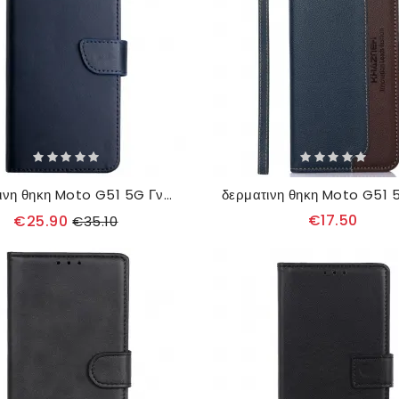
δερματινη θηκη Moto G51 5G Γνήσιο Δέρμα Nappa
€17.50
€25.90
€35.10