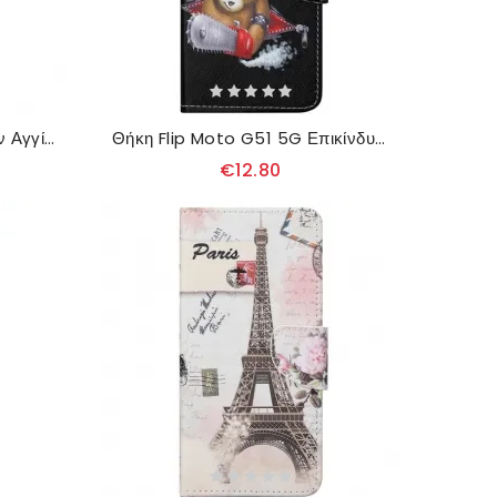
Κάλυμμα Moto G51 5G Μην Αγγίζετε Το Τηλέφωνό Μου
Θήκη Flip Moto G51 5G Επικίνδυνη Αρκούδα
€12.80