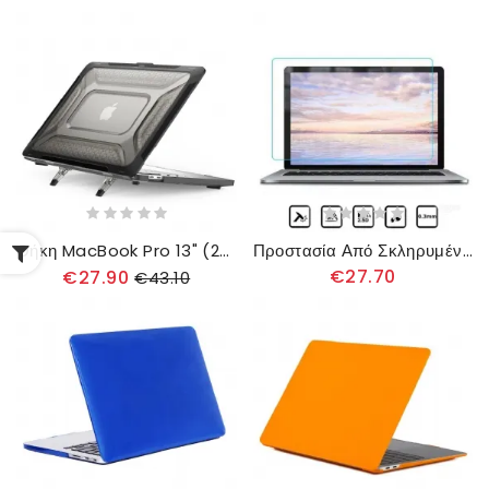
Θήκη MacBook Pro 13" (2020) Ημιδιαφανές Με Αφαιρούμενα Πόδια
Προστασία Από Σκληρυμένο Γυαλί Για Macbook Pro 13" (2020)
€27.70
€27.90
€43.10