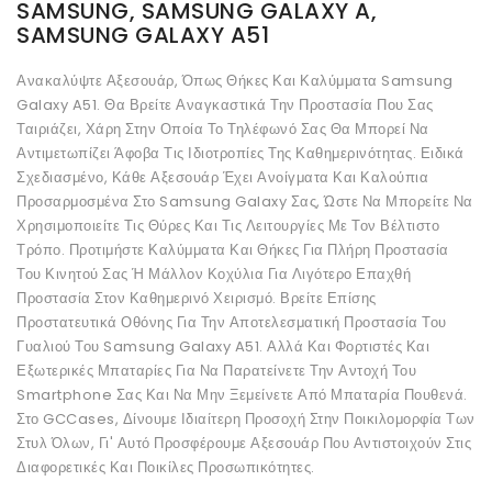
SAMSUNG, SAMSUNG GALAXY A,
SAMSUNG GALAXY A51
Ανακαλύψτε Αξεσουάρ, Όπως Θήκες Και Καλύμματα Samsung
Galaxy A51. Θα Βρείτε Αναγκαστικά Την Προστασία Που Σας
Ταιριάζει, Χάρη Στην Οποία Το Τηλέφωνό Σας Θα Μπορεί Να
Αντιμετωπίζει Άφοβα Τις Ιδιοτροπίες Της Καθημερινότητας. Ειδικά
Σχεδιασμένο, Κάθε Αξεσουάρ Έχει Ανοίγματα Και Καλούπια
Προσαρμοσμένα Στο Samsung Galaxy Σας, Ώστε Να Μπορείτε Να
Χρησιμοποιείτε Τις Θύρες Και Τις Λειτουργίες Με Τον Βέλτιστο
Τρόπο. Προτιμήστε Καλύμματα Και Θήκες Για Πλήρη Προστασία
Του Κινητού Σας Ή Μάλλον Κοχύλια Για Λιγότερο Επαχθή
Προστασία Στον Καθημερινό Χειρισμό. Βρείτε Επίσης
Προστατευτικά Οθόνης Για Την Αποτελεσματική Προστασία Του
Γυαλιού Του Samsung Galaxy A51. Αλλά Και Φορτιστές Και
Εξωτερικές Μπαταρίες Για Να Παρατείνετε Την Αντοχή Του
Smartphone Σας Και Να Μην Ξεμείνετε Από Μπαταρία Πουθενά.
Στο GCCases, Δίνουμε Ιδιαίτερη Προσοχή Στην Ποικιλομορφία Των
Στυλ Όλων, Γι' Αυτό Προσφέρουμε Αξεσουάρ Που Αντιστοιχούν Στις
Διαφορετικές Και Ποικίλες Προσωπικότητες.