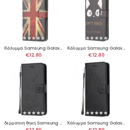
Κάλυμμα Samsung Galaxy A51 Σημαία Αγγλίας
Κάλυμμα Samsung Galaxy A51 Μην Αγγίζετε Το Κινητό Μου
€12.80
€12.80
δερματινη θηκη Samsung Galaxy A51 με κορδονι Λουράκι Για Πεταλούδες Και Λουλούδια
Κάλυμμα Samsung Galaxy A51 με κορδονι Δέντρο Και Strappy Owls
€12.80
€12.80