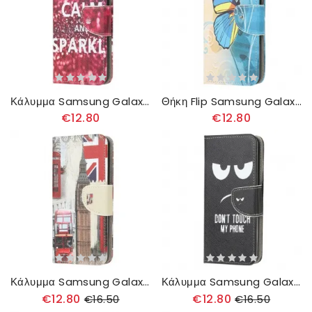
Κάλυμμα Samsung Galaxy A51 Διατηρήστε Την Ψυχραιμία Και Τη Λάμψη
Θήκη Flip Samsung Galaxy A51 Μπλε Και Κίτρινη Πεταλούδα
€12.80
€12.80
Κάλυμμα Samsung Galaxy A51 London Life
Κάλυμμα Samsung Galaxy A51 Μην Αγγίζετε Το Τηλέφωνό Μου
€12.80
€12.80
€16.50
€16.50