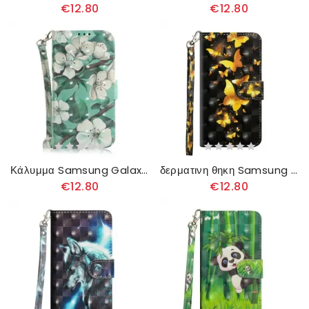
€12.80
€12.80
Κάλυμμα Samsung Galaxy A51 με κορδονι Κλαδί Ανθοφορίας Με Λουράκι
δερματινη θηκη Samsung Galaxy A51 Κίτρινες Πεταλούδες
€12.80
€12.80