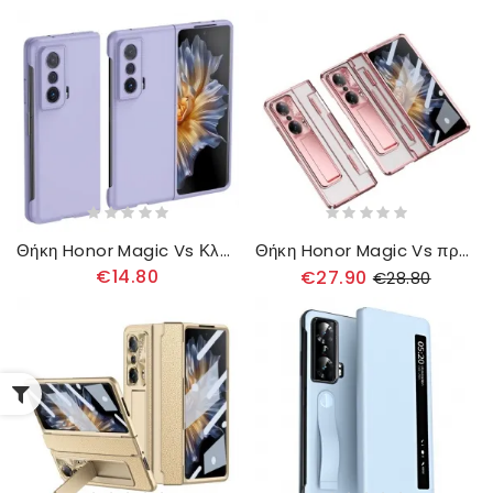
Θήκη Honor Magic Vs Κλασική Λεπτή Σιλικόνη
Θήκη Honor Magic Vs προστασίας Διαφανές Βραχίονα & Προστατευτικό Οθόνης
€14.80
€27.90
€28.80