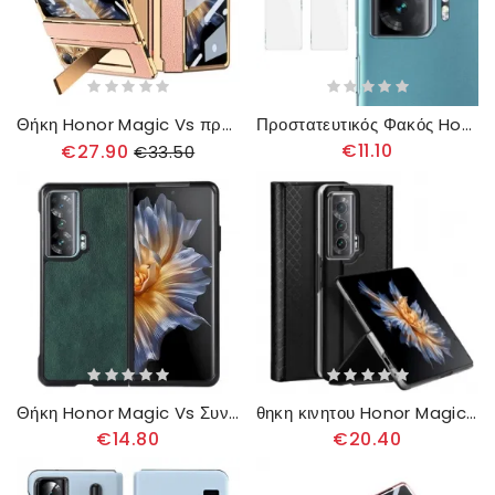
Θήκη Honor Magic Vs προστασίας Διπλή Προστασία Δίχρωμο Tempered Glass
Προστατευτικός Φακός Honor Magic Vs Imak Tempered Glass
€11.10
€27.90
€33.50
Θήκη Honor Magic Vs Συνθετικό Δέρμα Lychee
θηκη κινητου Honor Magic Vs Θήκη Flip Σειρά Dux Ducis Bril
€14.80
€20.40