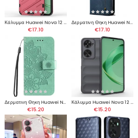
Κάλυμμα Huawei Nova 12 Se Αφαιρούμενη Υποστήριξη Hands-free Δύο Θέσεων
Δερματινη Θηκη Huawei Nova 12 Se Θήκες Κινητών Τζιν Ύφασμα
€17.10
€17.10
Δερματινη Θηκη Huawei Nova 12 Se Floral Σχέδιο Με Λουράκι
Κάλυμμα Huawei Nova 12 Se Αντιολισθητικό
€15.20
€15.20