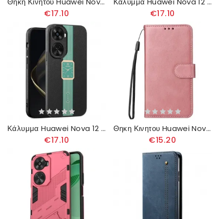
Θηκη Κινητου Huawei Nova 12 Se Θήκες Κινητών Μπροστινό Τσαντάκι Νομισμάτων
Κάλυμμα Huawei Nova 12 Se Θήκες Κινητών Ανθεκτικό Στον Δακτύλιο
€17.10
€17.10
Κάλυμμα Huawei Nova 12 Se Μοτίβο Ρολογιού Kadem Σιλικόνης
Θηκη Κινητου Huawei Nova 12 Se Θήκες Κινητών Απλό Με Λουράκι
€17.10
€15.20