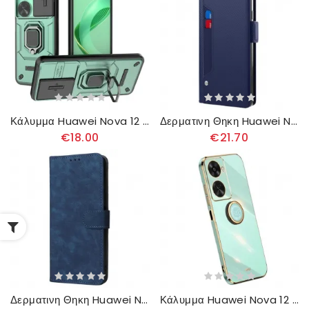
Κάλυμμα Huawei Nova 12 Se Προστατευτικό Συρόμενου Φακού Με Ανθεκτικό Δακτύλιο 4g Σιλικόνης
Δερματινη Θηκη Huawei Nova 12 Se Καθρέφτης Και Αφαιρούμενη Θήκη Κάρτας
€18.00
€21.70
Δερματινη Θηκη Huawei Nova 12 Se Suede Effect Rfid Protection
Κάλυμμα Huawei Nova 12 Se Δαχτυλίδι Υποστήριξης Xinli Σιλικόνης