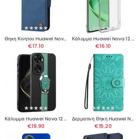
Θηκη Κινητου Huawei Nova 12 Se Θήκες Κινητών Πριτσίνι Και Λουρί
Κάλυμμα Huawei Nova 12 Se Σειρά Ux-5 Imak
€17.10
€16.10
Κάλυμμα Huawei Nova 12 Se Ρολόι Kadem Σιλικόνης
Δερματινη Θηκη Huawei Nova 12 Se Μάνταλα Με Λουράκι
€19.90
€15.20