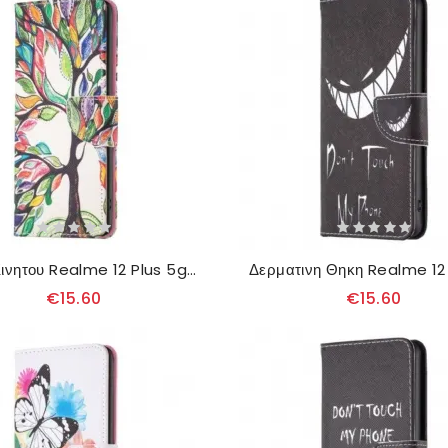
Θηκη Κινητου Realme 12 Plus 5g Θήκες Κινητών Δέντρο Της Ζωής
€15.60
€15.60