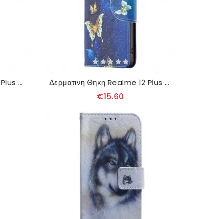
Δερματινη Θηκη Realme 12 Plus 5g Επικίνδυνη Αρκούδα
Δερματινη Θηκη Realme 12 Plus 5g Χρυσές Πεταλούδες
€15.60