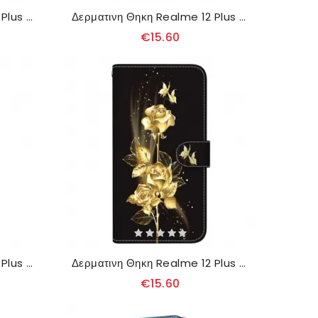
Δερματινη Θηκη Realme 12 Plus 5g Λουλούδια Κρίνου Με Λουράκι Σιλικόνης
Δερματινη Θηκη Realme 12 Plus 5g Χρυσές Πεταλούδες Και Λουλούδια Με Λουράκι
€15.60
Δερματινη Θηκη Realme 12 Plus 5g Χρυσή Παιώνια Με Λουράκι Σιλικόνης
Δερματινη Θηκη Realme 12 Plus 5g Χρυσή Πεταλούδα Και Τριαντάφυλλα Με Λουράκι Σιλικόνης
€15.60