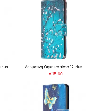
Δερματινη Θηκη Realme 12 Plus 5g Κακό Τηλέφωνο Σιλικόνης
Δερματινη Θηκη Realme 12 Plus 5g Plum Blossoms
€15.60