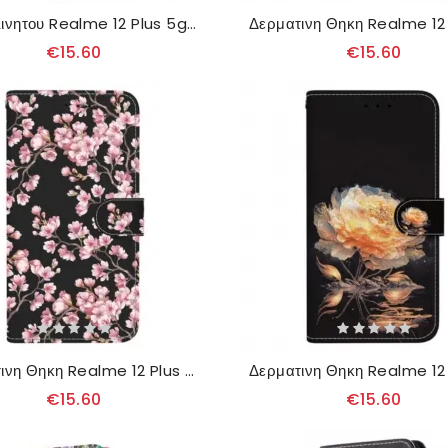
Θηκη Κινητου Realme 12 Plus 5g Θήκες Κινητών Μπλε Πεταλούδα Και Λουλούδια Με Λουράκι
€15.60
€15.60
Δερματινη Θηκη Realme 12 Plus 5g Άνθη Δαμάσκηνου Με Ιμάντες
€15.60
€15.60