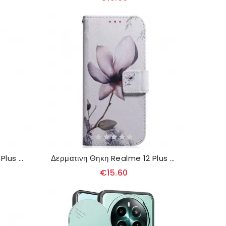
Δερματινη Θηκη Realme 12 Plus 5g Πάντα
Δερματινη Θηκη Realme 12 Plus 5g Ροζ Λουλούδι
€15.60