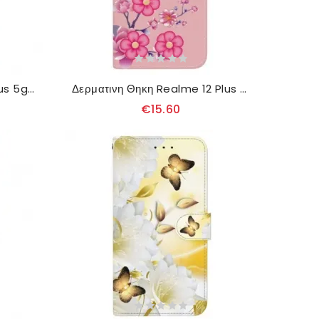
Θηκη Κινητου Realme 12 Plus 5g Θήκες Κινητών Κρυστάλλινη Παιώνια Με Λουράκι
Δερματινη Θηκη Realme 12 Plus 5g Sakura Με Strap
€15.60