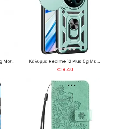
Κάλυμμα Realme 12 Plus 5g Μοτίβο Ελαφιού
Κάλυμμα Realme 12 Plus 5g Με Θήκη Και Συρόμενο Προστατευτικό Φακού
€18.40