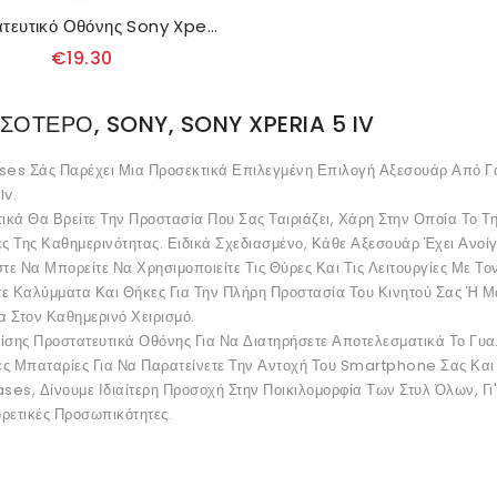
Προστατευτικό Οθόνης Sony Xperia 5 Iv Black Edge Tempered Glass
€19.30
ΣΌΤΕΡΟ, SONY, SONY XPERIA 5 IV
es Σάς Παρέχει Μια Προσεκτικά Επιλεγμένη Επιλογή Αξεσουάρ Από Γά
Iv.
ικά Θα Βρείτε Την Προστασία Που Σας Ταιριάζει, Χάρη Στην Οποία Το 
ίες Της Καθημερινότητας. Ειδικά Σχεδιασμένο, Κάθε Αξεσουάρ Έχει Αν
στε Να Μπορείτε Να Χρησιμοποιείτε Τις Θύρες Και Τις Λειτουργίες Με Το
τε Καλύμματα Και Θήκες Για Την Πλήρη Προστασία Του Κινητού Σας Ή Μ
 Στον Καθημερινό Χειρισμό.
ίσης Προστατευτικά Οθόνης Για Να Διατηρήσετε Αποτελεσματικά Το Γυαλ
ές Μπαταρίες Για Να Παρατείνετε Την Αντοχή Του Smartphone Σας Και
es, Δίνουμε Ιδιαίτερη Προσοχή Στην Ποικιλομορφία Των Στυλ Όλων, Γι
ρετικές Προσωπικότητες.