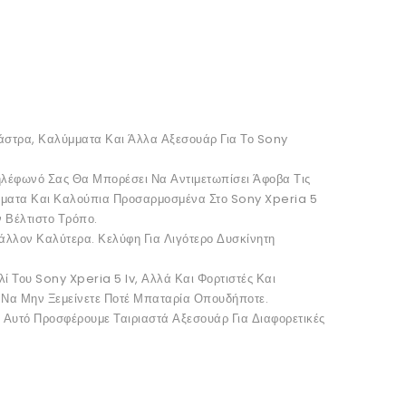
στρα, Καλύμματα Και Άλλα Αξεσουάρ Για Το Sony
Τηλέφωνό Σας Θα Μπορέσει Να Αντιμετωπίσει Άφοβα Τις
οίγματα Και Καλούπια Προσαρμοσμένα Στο Sony Xperia 5
ν Βέλτιστο Τρόπο.
άλλον Καλύτερα. Κελύφη Για Λιγότερο Δυσκίνητη
ί Του Sony Xperia 5 Iv, Αλλά Και Φορτιστές Και
 Να Μην Ξεμείνετε Ποτέ Μπαταρία Οπουδήποτε.
' Αυτό Προσφέρουμε Ταιριαστά Αξεσουάρ Για Διαφορετικές