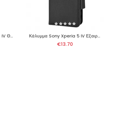
θηκη κινητου Sony Xperia 5 IV Θήκη Flip 3d Υφή
Κάλυμμα Sony Xperia 5 IV Εξαιρετικά Καλό
€13.70