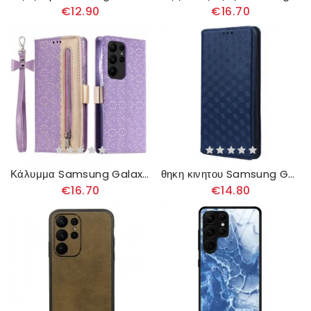
€12.90
€16.70
Κάλυμμα Samsung Galaxy S23 Ultra 5G με κορδονι Πορτοφόλι Με Λουράκι Με Δαντέλα
θηκη κινητου Samsung Galaxy S23 Ultra 5G Θήκη Flip Τρισδιάστατο Μοτίβο
€16.70
€14.80