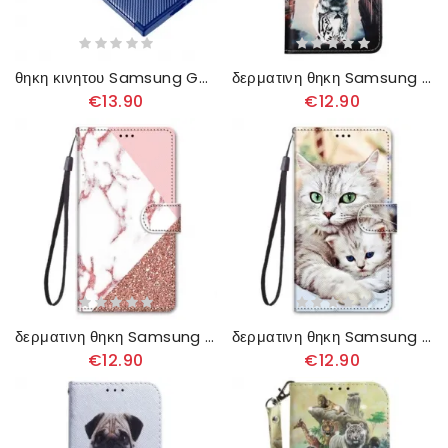
θηκη κινητου Samsung Galaxy S23 Ultra 5G Ευέλικτη Ίνα Άνθρακα
δερματινη θηκη Samsung Galaxy S23 Ultra 5G Γατάκι
€13.90
€12.90
δερματινη θηκη Samsung Galaxy S23 Ultra 5G Τρίγωνο Μάρμαρο Και Γλίτερ
δερματινη θηκη Samsung Galaxy S23 Ultra 5G Οικογένεια Γάτας
€12.90
€12.90