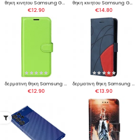
θηκη κινητου Samsung Galaxy S23 Ultra 5G Γυαλί Από Ανθρακονήματα
θηκη κινητου Samsung Galaxy S23 Ultra 5G Θήκη Flip Καπιτονέ Binfen Color
€12.90
€14.80
δερματινη θηκη Samsung Galaxy S23 Ultra 5G Κλασικό Εφέ Δέρματος Litchi
δερματινη θηκη Samsung Galaxy S23 Ultra 5G με κορδονι Δίχρωμο Λουράκι
€12.90
€13.90