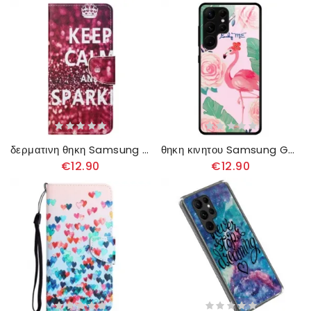
δερματινη θηκη Samsung Galaxy S23 Ultra 5G Διατηρήστε Την Ηρεμία Και Τη Λάμψη
θηκη κινητου Samsung Galaxy S23 Ultra 5G Flamingo Tempered Glass
€12.90
€12.90