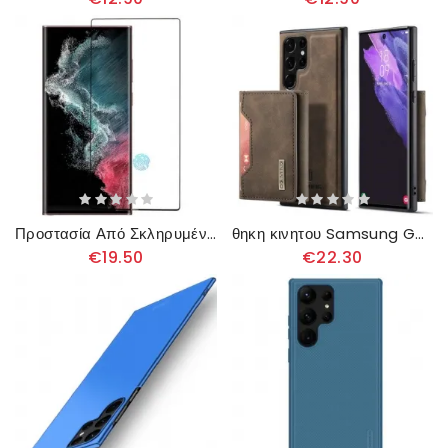
Προστασία Από Σκληρυμένο Γυαλί Μαύρου Περιγράμματος Για Το Samsung Galaxy S23 Ultra 5G
θηκη κινητου Samsung Galaxy S23 Ultra 5G Dg.ming Αποσπώμενη Θήκη Κάρτας
€19.50
€22.30