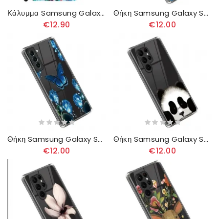
Κάλυμμα Samsung Galaxy S23 Ultra 5G με κορδονι Μόνο Strappy Hearts
Θήκη Samsung Galaxy S23 Ultra 5G Ποτε Μην Σταματας Να Ονειρευεσαι
€12.90
€12.00
Θήκη Samsung Galaxy S23 Ultra 5G Πτήση Των Πεταλούδων
Θήκη Samsung Galaxy S23 Ultra 5G Αρκτοειδές Ζώο Της Ασίας
€12.00
€12.00