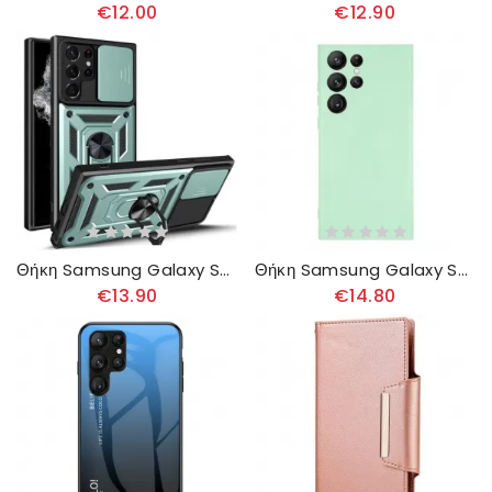
€12.00
€12.90
Θήκη Samsung Galaxy S23 Ultra 5G Στήριγμα Και Προστατευτικά Φακών
Θήκη Samsung Galaxy S23 Ultra 5G Υγρή Σιλικόνη Με Κορδόνι
€13.90
€14.80