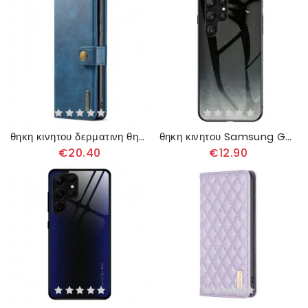
θηκη κινητου δερματινη θηκη Samsung Galaxy S23 Ultra 5G Dg.ming Αποσπώμενο
θηκη κινητου Samsung Galaxy S23 Ultra 5G Sky Tempered Glass
€20.40
€12.90