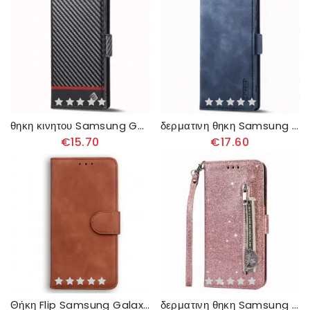
θηκη κινητου Samsung Galaxy S23 Ultra 5G Θήκη Flip Ινα Άνθρακα
δερματινη θηκη Samsung Galaxy S23 Ultra 5G Vintage Lc.imeeke
€15.70
€17.60
Θήκη Flip Samsung Galaxy S23 Ultra 5G Μονόχρωμο Σχέδιο
δερματινη θηκη Samsung Galaxy S23 Ultra 5G Πορτοφόλι Glitter Coin