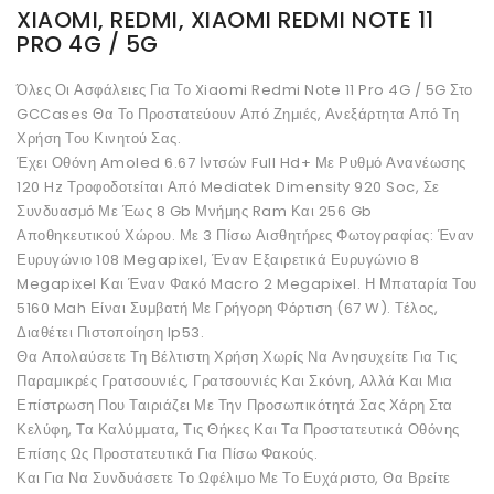
XIAOMI, REDMI, XIAOMI REDMI NOTE 11
PRO 4G / 5G
Όλες Οι Ασφάλειες Για Το Xiaomi Redmi Note 11 Pro 4G / 5G Στο
GCCases Θα Το Προστατεύουν Από Ζημιές, Ανεξάρτητα Από Τη
Χρήση Του Κινητού Σας.
Έχει Οθόνη Amoled 6.67 Ιντσών Full Hd+ Με Ρυθμό Ανανέωσης
120 Hz Τροφοδοτείται Από Mediatek Dimensity 920 Soc, Σε
Συνδυασμό Με Έως 8 Gb Μνήμης Ram Και 256 Gb
Αποθηκευτικού Χώρου. Με 3 Πίσω Αισθητήρες Φωτογραφίας: Έναν
Ευρυγώνιο 108 Megapixel, Έναν Εξαιρετικά Ευρυγώνιο 8
Megapixel Και Έναν Φακό Macro 2 Megapixel. Η Μπαταρία Του
5160 Mah Είναι Συμβατή Με Γρήγορη Φόρτιση (67 W). Τέλος,
Διαθέτει Πιστοποίηση Ip53.
Θα Απολαύσετε Τη Βέλτιστη Χρήση Χωρίς Να Ανησυχείτε Για Τις
Παραμικρές Γρατσουνιές, Γρατσουνιές Και Σκόνη, Αλλά Και Μια
Επίστρωση Που Ταιριάζει Με Την Προσωπικότητά Σας Χάρη Στα
Κελύφη, Τα Καλύμματα, Τις Θήκες Και Τα Προστατευτικά Οθόνης
Επίσης Ως Προστατευτικά Για Πίσω Φακούς.
Και Για Να Συνδυάσετε Το Ωφέλιμο Με Το Ευχάριστο, Θα Βρείτε