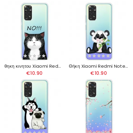
θηκη κινητου Xiaomi Redmi Note 11 Pro 4G / 5G Η Γάτα Που Λέει Όχι
Θήκη Xiaomi Redmi Note 11 Pro 4G / 5G Θλιμμένο Πάντα
€10.90
€10.90