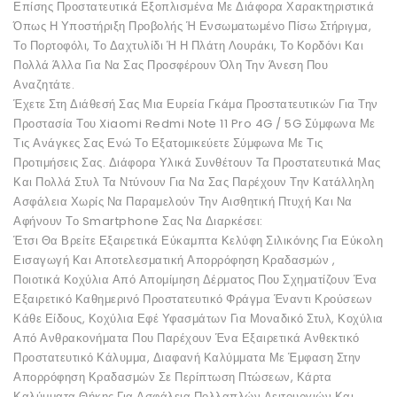
Επίσης Προστατευτικά Εξοπλισμένα Με Διάφορα Χαρακτηριστικά
Όπως Η Υποστήριξη Προβολής Ή Ενσωματωμένο Πίσω Στήριγμα,
Το Πορτοφόλι, Το Δαχτυλίδι Ή Η Πλάτη Λουράκι, Το Κορδόνι Και
Πολλά Άλλα Για Να Σας Προσφέρουν Όλη Την Άνεση Που
Αναζητάτε.
Έχετε Στη Διάθεσή Σας Μια Ευρεία Γκάμα Προστατευτικών Για Την
Προστασία Του Xiaomi Redmi Note 11 Pro 4G / 5G Σύμφωνα Με
Τις Ανάγκες Σας Ενώ Το Εξατομικεύετε Σύμφωνα Με Τις
Προτιμήσεις Σας. Διάφορα Υλικά Συνθέτουν Τα Προστατευτικά Μας
Και Πολλά Στυλ Τα Ντύνουν Για Να Σας Παρέχουν Την Κατάλληλη
Ασφάλεια Χωρίς Να Παραμελούν Την Αισθητική Πτυχή Και Να
Αφήνουν Το Smartphone Σας Να Διαρκέσει:
Έτσι Θα Βρείτε Εξαιρετικά Εύκαμπτα Κελύφη Σιλικόνης Για Εύκολη
Εισαγωγή Και Αποτελεσματική Απορρόφηση Κραδασμών ,
Ποιοτικά Κοχύλια Από Απομίμηση Δέρματος Που Σχηματίζουν Ένα
Εξαιρετικό Καθημερινό Προστατευτικό Φράγμα Έναντι Κρούσεων
Κάθε Είδους, Κοχύλια Εφέ Υφασμάτων Για Μοναδικό Στυλ, Κοχύλια
Από Ανθρακονήματα Που Παρέχουν Ένα Εξαιρετικά Ανθεκτικό
Προστατευτικό Κάλυμμα, Διαφανή Καλύμματα Με Έμφαση Στην
Απορρόφηση Κραδασμών Σε Περίπτωση Πτώσεων, Κάρτα
Καλύμματα Θήκης Για Ασφάλεια Πολλαπλών Λειτουργιών Και