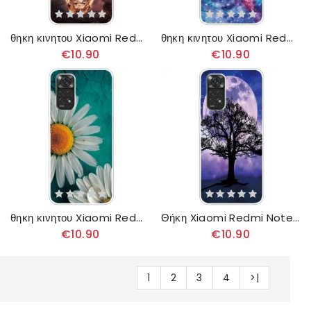
θηκη κινητου Xiaomi Redmi Note 11 Pro 4G / 5G Όνειρο Μωρού
θηκη κινητου Xiaomi Redmi Note 11 Pro 4G / 5G Μην Σταματάς Ποτέ Να Ονειρεύεσαι
€10.90
€10.90
θηκη κινητου Xiaomi Redmi Note 11 Pro 4G / 5G Μαργαρίτα
Θήκη Xiaomi Redmi Note 11 Pro 4G / 5G Δέντρο Και Σελήνη
€10.90
€10.90
1
2
3
4
>|