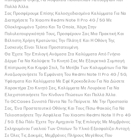
Πολλά Άλλα.
Σας Προσφέρουμε Επίσης Καλοσχεδιασμένα Καλύμματα Για Να
Διατηρήσετε Το Xiaomi Redmi Note 11 Pro 4G / 5G Με
Ολοκληρωμένο Τρόπο Και Τα Οποία, Χάρη Στην
Πολυλειτουργικότητά Τους, Προσφέρουν Σας Μια Πρακτική Και
Βέλτιστη Χρήση Κρατώντας Την Πλάτη E Και Η Οθόνη Της
Συσκευής Είναι Τέλεια Προστατευμένη.
Θα Έχετε Την Επιλογή Ανάμεσα Στα Καλύμματα Από Γνήσιο
Δέρμα Για Να Καλύψετε Το Κινητό Σας Με Εξαιρετικά Συμπαγή
Επίστρωση Και Κομψό Στυλ, Τα Μοτίβα Των Καλυμμάτων Για Να
Αναζωογονήσετε Το Εμφάνιση Του Redmi Note 11 Pro 4G / 5G,
Υφάσματα Και Καλύμματα Με Εφέ Κροκοδείλου Για Να Δώσετε
Χαρακτήρα Στο Κινητό Σας, Καλύμματα Με Λουράκια Για Να
Ελαχιστοποιήσετε Τον Κίνδυνο Πτώσεων Και Πολλά Άλλα.
Το GCCases Συνιστά Πάντα Να Το Παίρνετε. Με Την Προστασία
Σας, Ένα Προστατευτικό Οθόνης Και Τους Πίσω Φακούς Για Να
Τελειοποιήσετε Την Ασφάλεια Του Xiaomi Redmi Note 11 Pro 4G
/ 5G. Εδώ Πάλι Έχετε Την Αμηχανία Της Επιλογής Με Μεμβράνες
Σκληρυμένου Γυαλιού Των Οποίων Το Υλικό Εξασφαλίζει Αντοχή
Σε Όλες Τις Δοκιμές, Μεμβράνες Πλήρους Μεγέθους Που