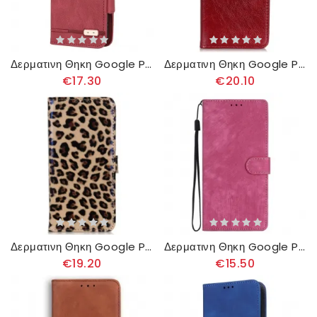
Δερματινη Θηκη Google Pixel 8 Vintage Stylish
Δερματινη Θηκη Google Pixel 8 Split Nappa Leather Σιλικόνης
€17.30
€20.10
Δερματινη Θηκη Google Pixel 8 Λεοπάρδαλη
Δερματινη Θηκη Google Pixel 8 Ρετρό Εφέ Με Λουράκι
€19.20
€15.50