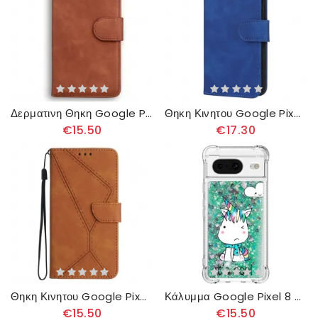
Δερματινη Θηκη Google Pixel 8 Ορατές Ραφές Σιλικόνης
Θηκη Κινητου Google Pixel 8 Εφέ Σουέτ Με Λουράκι
€15.50
€17.30
Θηκη Κινητου Google Pixel 8 Θήκες Κινητών Γραμμές Και Κουκκίδες
Κάλυμμα Google Pixel 8 Unicorn Glitter Σιλικόνης
€15.50
€15.50