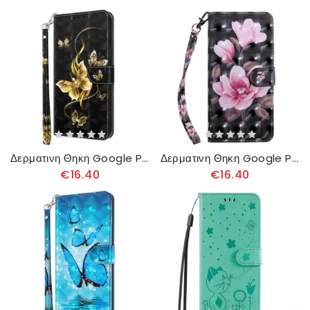
Δερματινη Θηκη Google Pixel 8 Χρυσές Πεταλούδες Με Λουράκι
Δερματινη Θηκη Google Pixel 8 Ροζ Λουλούδια Με Λουράκι
€16.40
€16.40