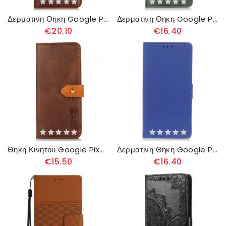
Δερματινη Θηκη Google Pixel 8 Κλασικό Σπλιτ Δέρμα Σιλικόνης
Δερματινη Θηκη Google Pixel 8 Αναστρέψιμο Κούμπωμα Σε Δερμάτινο Στυλ
€20.10
€16.40
Θηκη Κινητου Google Pixel 8 Θήκες Κινητών Με Khazneh Strap
Δερματινη Θηκη Google Pixel 8 Κλασικό
€15.50
€16.40