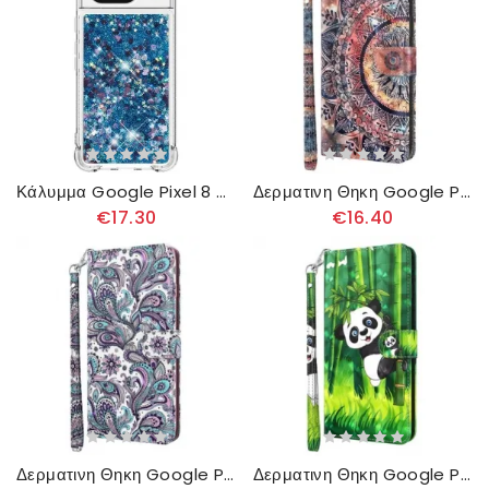
Κάλυμμα Google Pixel 8 Glitter Σιλικόνης
Δερματινη Θηκη Google Pixel 8 Πολύχρωμη Μάνταλα Με Λουράκι Σιλικόνης
€17.30
€16.40
Δερματινη Θηκη Google Pixel 8 Μοτίβο Paisley Με Λουράκι
Δερματινη Θηκη Google Pixel 8 Bamboo Panda Με Λουράκι