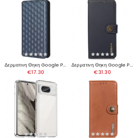
Δερματινη Θηκη Google Pixel 8 Θήκες Κινητών Κύβοι
Δερματινη Θηκη Google Pixel 8 Khazneh Rfid Ιμάντας Σιλικόνης
€17.30
€31.30