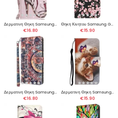
Δερματινη Θηκη Samsung Galaxy A16 5g Αντλία Ιμάντα
Θηκη Κινητου Samsung Galaxy A16 5g Θήκες Κινητών Plum Blossoms
€16.80
€15.90
Δερματινη Θηκη Samsung Galaxy A16 5g Πολύχρωμη Μάνταλα Με Λουράκι
Δερματινη Θηκη Samsung Galaxy A16 5g Μοτίβο Πεταλούδας Και Γάτας
€16.80
€15.90