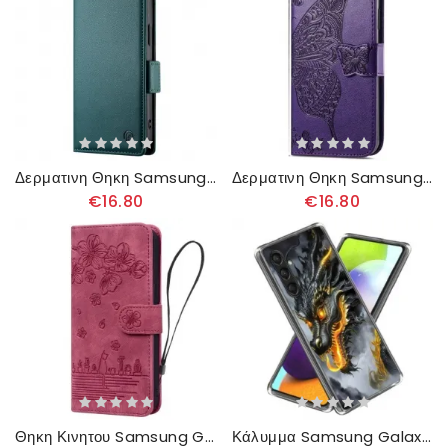
Δερματινη Θηκη Samsung Galaxy A16 5g Μαγνητικά Κουμπώματα
Δερματινη Θηκη Samsung Galaxy A16 5g Μπαρόκ Πεταλούδα Σιλικόνης
€16.80
€16.80
Θηκη Κινητου Samsung Galaxy A16 5g Γάτες Και Κερασιά
Κάλυμμα Samsung Galaxy A16 5g Δράκος Σιλικόνης