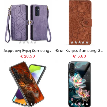
Δερματινη Θηκη Samsung Galaxy A16 5g Πορτοφόλι Με Γεωμετρικό Μοτίβο
Θηκη Κινητου Samsung Galaxy A16 5g Floral Pattern
€20.50
€16.80