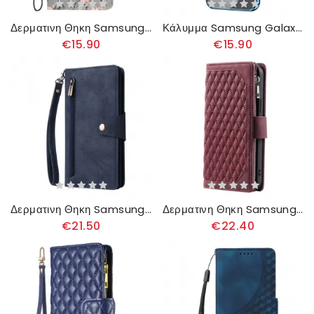
Δερματινη Θηκη Samsung Galaxy A16 5g Μοτίβο Με Ροζ Λουλούδια
Κάλυμμα Samsung Galaxy A16 5g Ακμές Μεταλλικού Στυλ Σιλικόνης
€15.90
€15.90
Δερματινη Θηκη Samsung Galaxy A16 5g Πορτοφόλι Suede Effect
Δερματινη Θηκη Samsung Galaxy A16 5g Καπιτονέ Πορτοφόλι
€21.50
€22.40