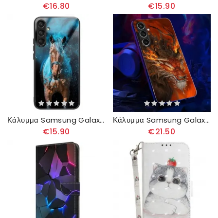
€16.80
€15.90
Κάλυμμα Samsung Galaxy A16 5g Θήκες Κινητών Horse Tempered Glass
Κάλυμμα Samsung Galaxy A16 5g Καλέστε Το Flash Series Red Fire Dragon
€15.90
€21.50