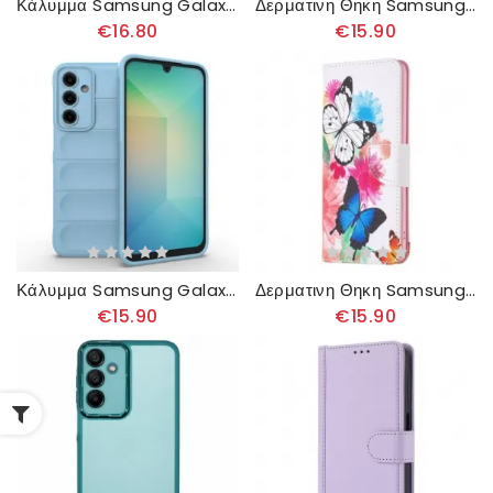
Κάλυμμα Samsung Galaxy A16 5g Φίλε
Δερματινη Θηκη Samsung Galaxy A16 5g Πράσινο Μάρμαρο Σιλικόνης
€16.80
€15.90
Κάλυμμα Samsung Galaxy A16 5g Θήκες Κινητών Αντιολισθητικό
Δερματινη Θηκη Samsung Galaxy A16 5g Δύο Πεταλούδες Ακουαρέλας
€15.90
€15.90