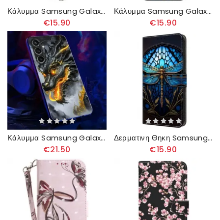
Κάλυμμα Samsung Galaxy A16 5g Fire Tiger Silicone Σιλικόνης
Κάλυμμα Samsung Galaxy A16 5g Λουλούδια Από Σκληρυμένο Γυαλί
€15.90
€15.90
Κάλυμμα Samsung Galaxy A16 5g Θήκες Κινητών Καλέστε Το Flash Series Black Dragon
Δερματινη Θηκη Samsung Galaxy A16 5g Blue Dragonfly Σιλικόνης
€21.50
€15.90