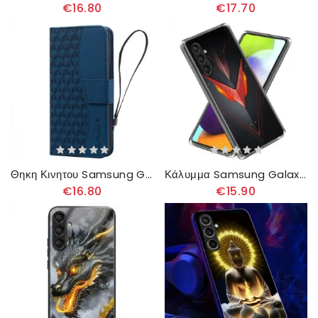
€16.80
€17.70
Θηκη Κινητου Samsung Galaxy A16 5g Θήκες Κινητών Χαμογέλα Στο Κορδόνι
Κάλυμμα Samsung Galaxy A16 5g Βέλος Σιλικόνης Σιλικόνης
€16.80
€15.90