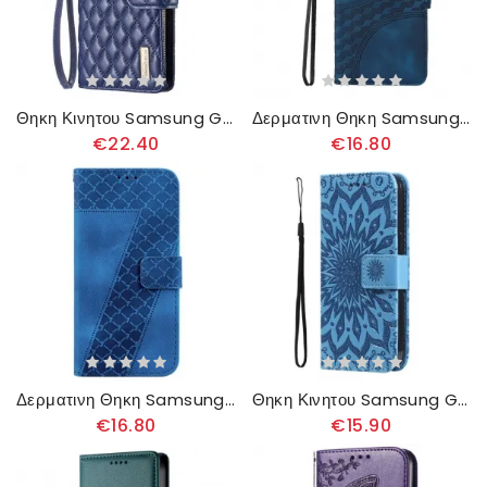
Θηκη Κινητου Samsung Galaxy A16 5g Θήκες Κινητών Καπιτονέ Πορτοφόλι Binfen Color
Δερματινη Θηκη Samsung Galaxy A16 5g Σχέδιο Αστεριών
€22.40
€16.80
Δερματινη Θηκη Samsung Galaxy A16 5g Σχέδιο 7 Σιλικόνης
Θηκη Κινητου Samsung Galaxy A16 5g Θήκες Κινητών Μοτίβο Ηλίανθου
€16.80
€15.90