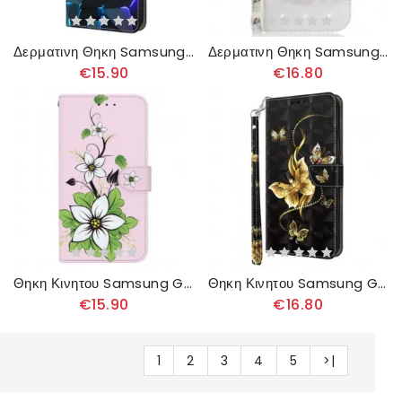
Δερματινη Θηκη Samsung Galaxy A16 5g Μπλε Μοτίβο
Δερματινη Θηκη Samsung Galaxy A16 5g Χαριτωμένη Γάτα Με Λουράκι Σιλικόνης
€15.90
€16.80
Θηκη Κινητου Samsung Galaxy A16 5g Μοτίβο Κρίνου
Θηκη Κινητου Samsung Galaxy A16 5g Θήκες Κινητών Χρυσές Πεταλούδες Με Λουράκι
€15.90
€16.80
1
2
3
4
5
>|