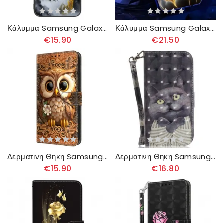
Κάλυμμα Samsung Galaxy A16 5g Θήκες Κινητών Dragon Tempered Glass
Κάλυμμα Samsung Galaxy A16 5g Call Flash Series Buddha Light
€15.90
€21.50
Δερματινη Θηκη Samsung Galaxy A16 5g Μοτίβο Κουκουβάγιας
Δερματινη Θηκη Samsung Galaxy A16 5g Γκρι Γάτα Με Λουράκι
€15.90
€16.80