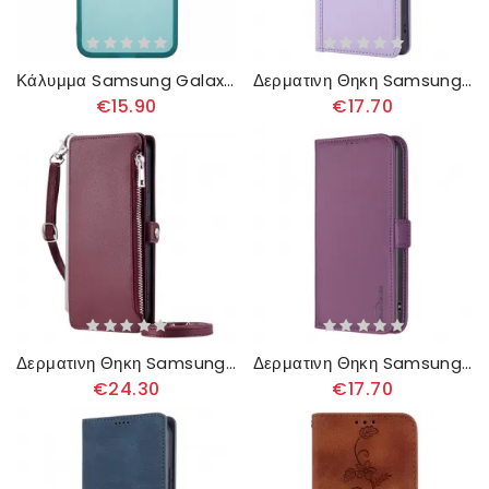
Κάλυμμα Samsung Galaxy A16 5g Διαφανές Φιμέ
Δερματινη Θηκη Samsung Galaxy A16 5g Πορτοφόλι Με Λουράκι
€15.90
€17.70
Δερματινη Θηκη Samsung Galaxy A16 5g Πορτοφόλι Με Λουρί Και Ιμάντα Ώμου Σιλικόνης
Δερματινη Θηκη Samsung Galaxy A16 5g Διπλό Κούμπωμα Binfen Color
€24.30
€17.70