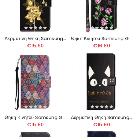
Δερματινη Θηκη Samsung Galaxy A16 5g Χρυσή Και Ροζ Πεταλούδα
Θηκη Κινητου Samsung Galaxy A16 5g Θήκες Κινητών Ροζ Λουλούδια Με Λουράκι
€15.90
€16.80
Θηκη Κινητου Samsung Galaxy A16 5g Μοτίβο Καλειδοσκόπιου
Δερματινη Θηκη Samsung Galaxy A16 5g Μην Αγγίζετε Το Κινητό Μου Σιλικόνης
€15.90
€15.90