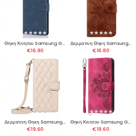
Θηκη Κινητου Samsung Galaxy A16 5g Θήκες Κινητών Πορτοφόλι Hunger Effect
Δερματινη Θηκη Samsung Galaxy A16 5g Λουλούδια Κρίνου Σιλικόνης
€16.80
€16.80
Δερματινη Θηκη Samsung Galaxy A16 5g Γεμισμένο Με Λουρί Και Ιμάντα Ώμου
Θηκη Κινητου Samsung Galaxy A16 5g Θήκες Κινητών Μοτίβο Δαντέλας Με Λουράκι Και Ιμάντα Ώμου
€19.60
€19.60