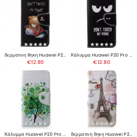
δερματινη θηκη Huawei P20 Pro Επικίνδυνη Αρκούδα
Κάλυμμα Huawei P20 Pro Μην Αγγίζετε Το Τηλέφωνό Μου
€12.80
€12.80
Κάλυμμα Huawei P20 Pro Ανθισμένο Δέντρο
δερματινη θηκη Huawei P20 Pro Ρετρό Πύργος Του Άιφελ