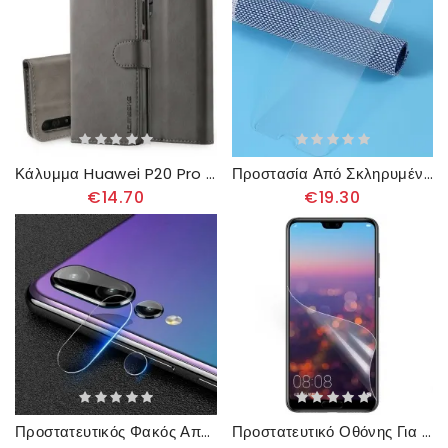
Κάλυμμα Huawei P20 Pro Lc.imeeke Leather Effect
Προστασία Από Σκληρυμένο Γυαλί Arc Edge (0.25Mm) Για Οθόνη Huawei P20 Pro
€14.70
€19.30
Προστατευτικός Φακός Από Γυαλί Για Huawei P20 Pro Mocolo
Προστατευτικό Οθόνης Για Huawei P20 Pro Lcd