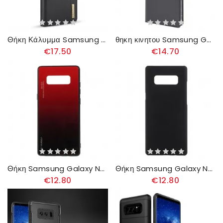
Θήκη Κάλυμμα Samsung Galaxy Note 8 Γδ. Ming Αποσπώμενο
θηκη κινητου Samsung Galaxy Note 8 Θήκη Flip Premium Δερμάτινο Εφέ
€17.50
€14.70
Θήκη Samsung Galaxy Note 8 Tempered Glass Be Yourself
Θήκη Samsung Galaxy Note 8 Άκαμπτο
€12.80
€12.80