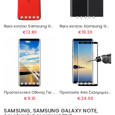
θηκη κινητου Samsung Galaxy Note 8 Iface Mall Flashy
θηκη κινητου Samsung Galaxy Note 8 Καθρέφτης Και Δερμάτινο Εφέ
€12.80
€19.30
Προστατευτικό Οθόνης Για Samsung Galaxy Note 8
Προστασία Από Σκληρυμένο Γυαλί Για Το Samsung Galaxy Note 8
€9.10
€24.00
SAMSUNG, SAMSUNG GALAXY NOTE,