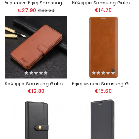
δερματινη θηκη Samsung Galaxy Note 8 Caseme Vintage Leather
Κάλυμμα Samsung Galaxy Note 8 Dg.ming Ρετρό
€14.70
€27.90
€33.30
Κάλυμμα Samsung Galaxy Note 8 Azns Retro
θηκη κινητου Samsung Galaxy Note 8 Θήκη Flip Σειρά Nillkin Qin
€12.80
€15.60