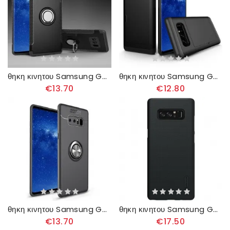
θηκη κινητου Samsung Galaxy Note 8 Υβριδικό Σχέδιο Με Δακτύλιο
θηκη κινητου Samsung Galaxy Note 8 Άκαμπτη Φανταχτερή Θήκη Κάρτας
€13.70
€12.80
θηκη κινητου Samsung Galaxy Note 8 Περιστροφικός Δακτύλιος
θηκη κινητου Samsung Galaxy Note 8 Hard Frost Nillkin
€13.70
€17.50