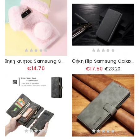
θηκη κινητου Samsung Galaxy Note 8 Σχέδιο Γούνας Κουνελιού
Θήκη Flip Samsung Galaxy Note 8 Dg.ming Αποσπώμενο
€14.70
€17.50
€23.20