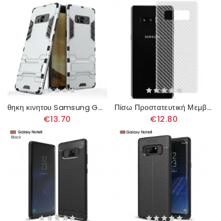
θηκη κινητου Samsung Galaxy Note 8 Εξαιρετικά Ανθεκτικό
Πίσω Προστατευτική Μεμβράνη Για Samsung Galaxy Note 8 Carbon Style Imak
€13.70
€12.80