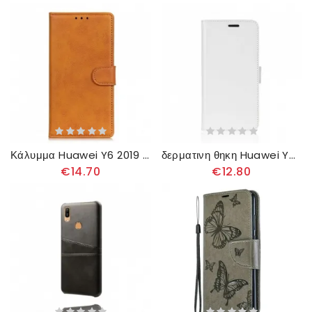
Κάλυμμα Huawei Y6 2019 / Honor 8A Ρετρό Ματ Δερμάτινο Εφέ
δερματινη θηκη Huawei Y6 2019 / Honor 8A Ultra Faux Leather
€14.70
€12.80