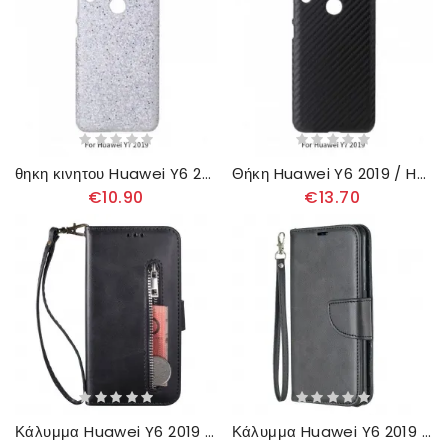
θηκη κινητου Huawei Y6 2019 / Honor 8A Πούλιες
Θήκη Huawei Y6 2019 / Honor 8A Ίνα Άνθρακα
€10.90
€13.70
Κάλυμμα Huawei Y6 2019 / Honor 8A Πορτοφόλι Με Κορδόνι
Κάλυμμα Huawei Y6 2019 / Honor 8A Θήκη Flip Λείο Λοξό Πτερύγιο