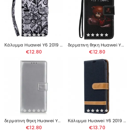
Κάλυμμα Huawei Y6 2019 / Honor 8A Εντελώς Δαντέλα
δερματινη θηκη Huawei Y6 2019 / Honor 8A Επικίνδυνη Αρκούδα
€12.80
€12.80
δερματινη θηκη Huawei Y6 2019 / Honor 8A Απλό Συνθετικό Δέρμα
Κάλυμμα Huawei Y6 2019 / Honor 8A με κορδονι Λουράκι Με Εφέ Από Ύφασμα Και Δέρμα
€12.80
€13.70