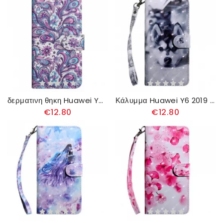
δερματινη θηκη Huawei Y6 2019 / Honor 8A Μοτίβα Λουλουδιών
Κάλυμμα Huawei Y6 2019 / Honor 8A Ασπρόμαυρος Σκύλος
€12.80
€12.80