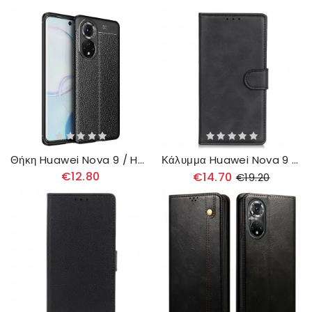
Θήκη Huawei Nova 9 / Honor 50 Δερμάτινο Εφέ Litchi Double Line
Κάλυμμα Huawei Nova 9 / Honor 50 Συνθετικό Δέρμα Με Ματ Φινίρισμα
€12.80
€14.70
€19.20