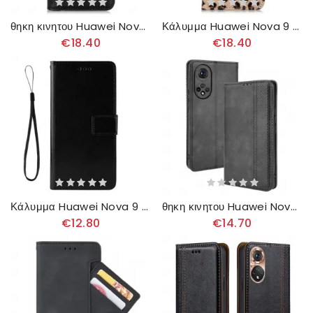
θηκη κινητου Huawei Nova 9 / Honor 50 Θήκη Flip Elegance Split Leather Litchi
Κάλυμμα Huawei Nova 9 / Honor 50 Απλό Leopard
€18.40
€18.40
Κάλυμμα Huawei Nova 9 / Honor 50 Λαμπερό Ψεύτικο Δέρμα
θηκη κινητου Huawei Nova 9 / Honor 50 Θήκη Flip Στυλιζαρισμένο Vintage Δερμάτινο Εφέ
€12.80
€14.70