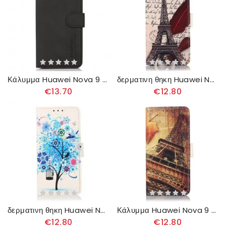
Κάλυμμα Huawei Nova 9 / Honor 50 Khazneh Fashion Leather Effect
δερματινη θηκη Huawei Nova 9 / Honor 50 Πύργος Του Άιφελ Του Ποιητή
€13.70
€12.80
δερματινη θηκη Huawei Nova 9 / Honor 50 Ανθισμένο Δέντρο
Κάλυμμα Huawei Nova 9 / Honor 50 Πύργος Του Άιφελ Το Φθινόπωρο
€12.80
€12.80