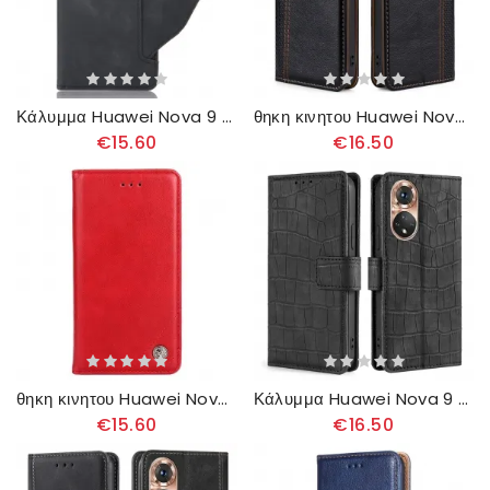
Κάλυμμα Huawei Nova 9 / Honor 50 Πολυκάρτα Πρώτης Θέσης
θηκη κινητου Huawei Nova 9 / Honor 50 Θήκη Flip Vintage Δερμάτινο Στυλ
€15.60
€16.50
θηκη κινητου Huawei Nova 9 / Honor 50 Θήκη Flip Δερμάτινο Στυλ Με Πριτσίνια
Κάλυμμα Huawei Nova 9 / Honor 50 Skin-touch Crocodile
€15.60
€16.50