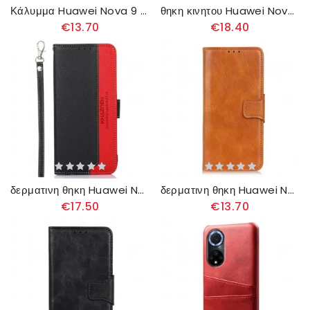
Κάλυμμα Huawei Nova 9 / Honor 50 Απλό Γυαλιστερό Δερμάτινο Εφέ
θηκη κινητου Huawei Nova 9 / Honor 50 Θήκη Flip Elegance Split Leather
€13.70
€18.40
δερματινη θηκη Huawei Nova 9 / Honor 50 Lychee Style Rfid Khazneh
δερματινη θηκη Huawei Nova 9 / Honor 50 Αναστρέψιμο Κούμπωμα Με Εφέ Δέρματος
€17.50
€13.70