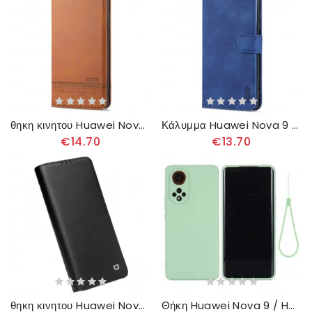
θηκη κινητου Huawei Nova 9 / Honor 50 Θήκη Flip Azns Leather Style
Κάλυμμα Huawei Nova 9 / Honor 50 Εφέ Δέρματος Azns
€14.70
€13.70
θηκη κινητου Huawei Nova 9 / Honor 50 Θήκη Flip Γνήσιο Δέρμα Qialino
Θήκη Huawei Nova 9 / Honor 50 Υγρή Σιλικόνη Με Κορδόνι