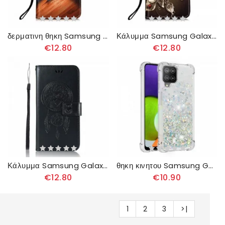
δερματινη θηκη Samsung Galaxy A22 4G Γατάκι
Κάλυμμα Samsung Galaxy A22 4G Χρυσά Τριαντάφυλλα
€12.80
€12.80
Κάλυμμα Samsung Galaxy A22 4G Δερμάτινο Εφέ Dreamcatcher Owl
θηκη κινητου Samsung Galaxy A22 4G Πούλιες Επιθυμιών
€12.80
€10.90
1
2
3
>|