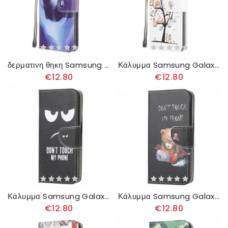
δερματινη θηκη Samsung Galaxy A22 4G με κορδονι Panda Space Strap
Κάλυμμα Samsung Galaxy A22 4G με κορδονι Funky Cats Με Λουράκι
€12.80
€12.80
Κάλυμμα Samsung Galaxy A22 4G Μην Αγγίζετε Το Τηλέφωνό Μου
Κάλυμμα Samsung Galaxy A22 4G Επικίνδυνη Αρκούδα
€12.80
€12.80