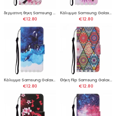
δερματινη θηκη Samsung Galaxy A22 4G Μαγική Νεράιδα
Κάλυμμα Samsung Galaxy A22 4G Πεταλούδες Και Καλοκαιρινά Λουλούδια
€12.80
€12.80
Κάλυμμα Samsung Galaxy A22 4G Θάλασσα Με Λουράκι
Θήκη Flip Samsung Galaxy A22 4G Συνονθύλευμα Με Λουράκι
€12.80
€12.80