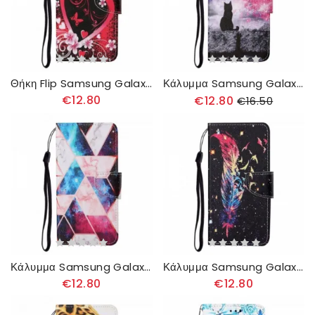
Θήκη Flip Samsung Galaxy A22 4G Λουλούδια Και Καρδιές Με Κορδόνι
Κάλυμμα Samsung Galaxy A22 4G Ιστορίες Γάτας Με Κορδόνι
€12.80
€12.80
€16.50
Κάλυμμα Samsung Galaxy A22 4G Μάρμαρο Με Λουράκι
Κάλυμμα Samsung Galaxy A22 4G με κορδονι Χρωματιστό Φτερό Με Λουράκι
€12.80
€12.80