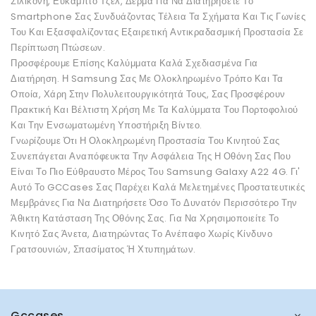
Σιλικόνη, Εύκαμπτο Τζελ, Δέρμα Για Να Διατηρήσετε Το
Smartphone Σας Συνδυάζοντας Τέλεια Τα Σχήματα Και Τις Γωνίες
Του Και Εξασφαλίζοντας Εξαιρετική Αντικραδασμική Προστασία Σε
Περίπτωση Πτώσεων.
Προσφέρουμε Επίσης Καλύμματα Καλά Σχεδιασμένα Για
Διατήρηση. Η Samsung Σας Με Ολοκληρωμένο Τρόπο Και Τα
Οποία, Χάρη Στην Πολυλειτουργικότητά Τους, Σας Προσφέρουν
Πρακτική Και Βέλτιστη Χρήση Με Τα Καλύμματα Του Πορτοφολιού
Και Την Ενσωματωμένη Υποστήριξη Βίντεο.
Γνωρίζουμε Ότι Η Ολοκληρωμένη Προστασία Του Κινητού Σας
Συνεπάγεται Αναπόφευκτα Την Ασφάλεια Της Η Οθόνη Σας Που
Είναι Το Πιο Εύθραυστο Μέρος Του Samsung Galaxy A22 4G. Γι'
Αυτό Το GCCases Σας Παρέχει Καλά Μελετημένες Προστατευτικές
Μεμβράνες Για Να Διατηρήσετε Όσο Το Δυνατόν Περισσότερο Την
Άθικτη Κατάσταση Της Οθόνης Σας. Για Να Χρησιμοποιείτε Το
Κινητό Σας Άνετα, Διατηρώντας Το Ανέπαφο Χωρίς Κίνδυνο
Γρατσουνιών, Σπασίματος Ή Χτυπημάτων.
Gccases