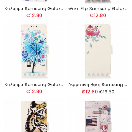
Κάλυμμα Samsung Galaxy A22 4G Λατρεύω Το Παρίσι
Θήκη Flip Samsung Galaxy A22 4G Πύργος Του Άιφελ
€12.80
€12.80
Κάλυμμα Samsung Galaxy A22 4G Ανθισμένο Δέντρο
δερματινη θηκη Samsung Galaxy A22 4G Ζευγάρι Κουκουβάγιες Στο Δέντρο
€12.80
€12.80
€16.50