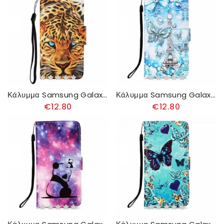
Κάλυμμα Samsung Galaxy A22 4G Τίγρη Με Κορδόνι
Κάλυμμα Samsung Galaxy A22 4G με κορδονι Λουράκι Πεταλούδας Στον Πύργο Του Άιφελ
€12.80
€12.80