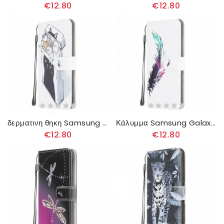
€12.80
€12.80
δερματινη θηκη Samsung Galaxy A22 4G με κορδονι Delivery Strappy Cats
Κάλυμμα Samsung Galaxy A22 4G με κορδονι Φτερό Ιμάντα
€12.80
€12.80