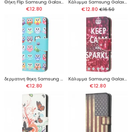
Θήκη Flip Samsung Galaxy A22 4G Μπλε Και Κίτρινη Πεταλούδα
Κάλυμμα Samsung Galaxy A22 4G Ρετρό Πύργος Του Άιφελ
€12.80
€12.80
€16.50
δερματινη θηκη Samsung Galaxy A22 4G Πολλαπλές Κουκουβάγιες
Κάλυμμα Samsung Galaxy A22 4G Διατηρήστε Την Ψυχραιμία Και Τη Λάμψη
€12.80
€12.80