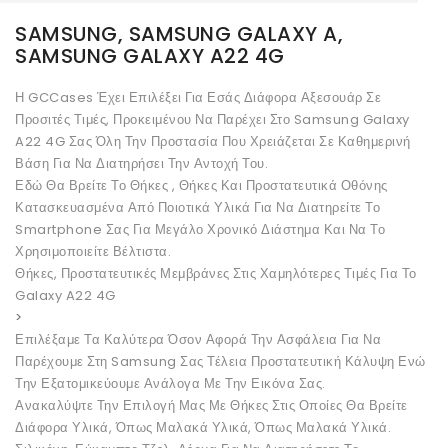
SAMSUNG, SAMSUNG GALAXY A,
SAMSUNG GALAXY A22 4G
Η GCCases Έχει Επιλέξει Για Εσάς Διάφορα Αξεσουάρ Σε
Προσιτές Τιμές, Προκειμένου Να Παρέχει Στο Samsung Galaxy
A22 4G Σας Όλη Την Προστασία Που Χρειάζεται Σε Καθημερινή
Βάση Για Να Διατηρήσει Την Αντοχή Του.
Εδώ Θα Βρείτε Το Θήκες , Θήκες Και Προστατευτικά Οθόνης
Κατασκευασμένα Από Ποιοτικά Υλικά Για Να Διατηρείτε Το
Smartphone Σας Για Μεγάλο Χρονικό Διάστημα Και Να Το
Χρησιμοποιείτε Βέλτιστα.
Θήκες, Προστατευτικές Μεμβράνες Στις Χαμηλότερες Τιμές Για Το
Galaxy A22 4G
>
Επιλέξαμε Τα Καλύτερα Όσον Αφορά Την Ασφάλεια Για Να
Παρέχουμε Στη Samsung Σας Τέλεια Προστατευτική Κάλυψη Ενώ
Την Εξατομικεύουμε Ανάλογα Με Την Εικόνα Σας.
Ανακαλύψτε Την Επιλογή Μας Με Θήκες Στις Οποίες Θα Βρείτε
Διάφορα Υλικά, Όπως Μαλακά Υλικά, Όπως Μαλακά Υλικά.