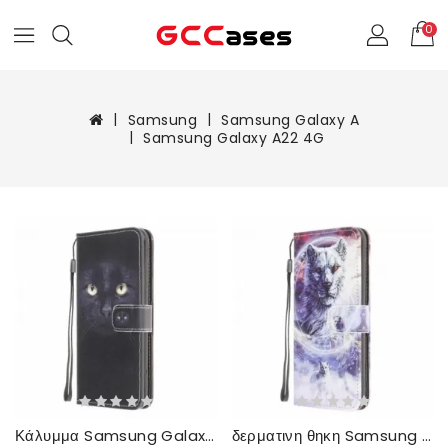
0
Samsung
Samsung Galaxy A
Samsung Galaxy A22 4G
Κάλυμμα Samsung Galaxy A22 4G με κορδονι Μαύρα Γατίσια Μάτια Με Λουράκι
δερματινη θηκη Samsung Galaxy A22 4G Λύκος Τον Χειμώνα Με Κορδόνι