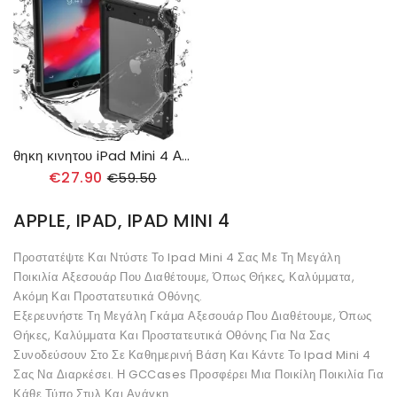
θηκη κινητου iPad Mini 4 Αδιάβροχο Με Στήριγμα Και Κορδόνι
€27.90
€59.50
APPLE, IPAD, IPAD MINI 4
Προστατέψτε Και Ντύστε Το Ipad Mini 4 Σας Με Τη Μεγάλη
Ποικιλία Αξεσουάρ Που Διαθέτουμε, Όπως Θήκες, Καλύμματα,
Ακόμη Και Προστατευτικά Οθόνης.
Εξερευνήστε Τη Μεγάλη Γκάμα Αξεσουάρ Που Διαθέτουμε, Όπως
Θήκες, Καλύμματα Και Προστατευτικά Οθόνης Για Να Σας
Συνοδεύσουν Στο Σε Καθημερινή Βάση Και Κάντε Το Ipad Mini 4
Σας Να Διαρκέσει. Η GCCases Προσφέρει Μια Ποικίλη Ποικιλία Για
Κάθε Τύπο Στυλ Και Ανάγκη.