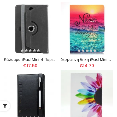
Κάλυμμα iPad Mini 4 Περιστρεφόμενο 360°
δερματινη θηκη iPad Mini 4 Μην Σταματάς Ποτέ Να Ονειρεύεσαι
€17.50
€14.70