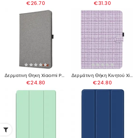
€26.70
€31.30
Δερματινη Θηκη Xiaomi Pad 6s Pro Υφή Υφάσματος
Δερμάτινη Θήκη Κινητού Xiaomi Pad 6s Pro Θήκες Κινητών Υφαντό Μοτίβο
€24.80
€24.80