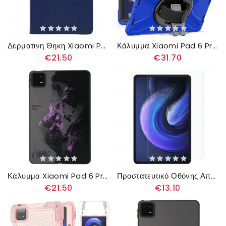
Δερματινη Θηκη Xiaomi Pad 6 Pro Βάση Περιστροφής Σιλικόνης
Κάλυμμα Xiaomi Pad 6 Pro Θήκες Κινητών Ενισχυμένο Υψηλής Ποιότητας
€21.50
€31.70
Κάλυμμα Xiaomi Pad 6 Pro Μωβ Χιονισμένο Βουνό
Προστατευτικό Οθόνης Από Σκληρυμένο Γυαλί Για Xiaomi Pad 6 / 6 Pro
€21.50
€13.10