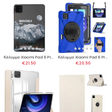
Κάλυμμα Xiaomi Pad 6 Pro Χιονισμένο Βουνό Και Αυτοκινητόδρομος
Κάλυμμα Xiaomi Pad 6 Pro Ιμάντας Ώμου X Design
€21.50
€20.50