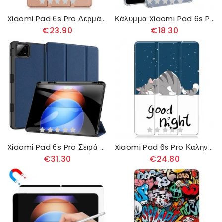
Xiaomi Pad 6s Pro Δερμάτινο Στυλ
Κάλυμμα Xiaomi Pad 6s Pro Διαφανείς Ενισχυμένες Γωνίες
€23.90
€18.30
Xiaomi Pad 6s Pro Σειρά Domo Dux Ducis
Xiaomi Pad 6s Pro Καληνύχτα
€31.30
€24.80