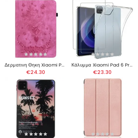
Δερματινη Θηκη Xiaomi Pad 6 Pro Ροζ Δερμάτινο Εφέ
Κάλυμμα Xiaomi Pad 6 Pro Προστατευτικό Οθόνης Από Διαφανές Και Σκληρυμένο Γυαλί
€24.30
€23.30