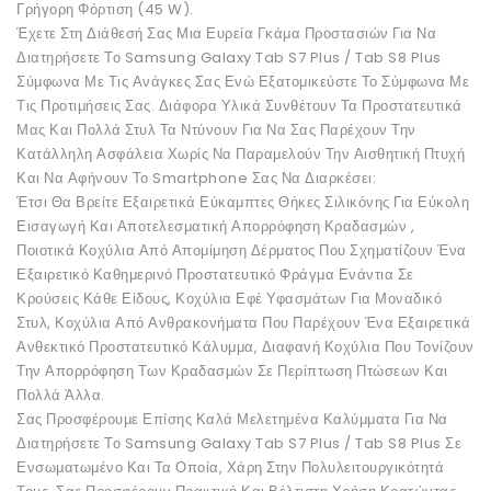
Γρήγορη Φόρτιση (45 W).
Έχετε Στη Διάθεσή Σας Μια Ευρεία Γκάμα Προστασιών Για Να
Διατηρήσετε Το Samsung Galaxy Tab S7 Plus / Tab S8 Plus
Σύμφωνα Με Τις Ανάγκες Σας Ενώ Εξατομικεύστε Το Σύμφωνα Με
Τις Προτιμήσεις Σας. Διάφορα Υλικά Συνθέτουν Τα Προστατευτικά
Μας Και Πολλά Στυλ Τα Ντύνουν Για Να Σας Παρέχουν Την
Κατάλληλη Ασφάλεια Χωρίς Να Παραμελούν Την Αισθητική Πτυχή
Και Να Αφήνουν Το Smartphone Σας Να Διαρκέσει:
Έτσι Θα Βρείτε Εξαιρετικά Εύκαμπτες Θήκες Σιλικόνης Για Εύκολη
Εισαγωγή Και Αποτελεσματική Απορρόφηση Κραδασμών ,
Ποιοτικά Κοχύλια Από Απομίμηση Δέρματος Που Σχηματίζουν Ένα
Εξαιρετικό Καθημερινό Προστατευτικό Φράγμα Ενάντια Σε
Κρούσεις Κάθε Είδους, Κοχύλια Εφέ Υφασμάτων Για Μοναδικό
Στυλ, Κοχύλια Από Ανθρακονήματα Που Παρέχουν Ένα Εξαιρετικά
Ανθεκτικό Προστατευτικό Κάλυμμα, Διαφανή Κοχύλια Που Τονίζουν
Την Απορρόφηση Των Κραδασμών Σε Περίπτωση Πτώσεων Και
Πολλά Άλλα.
Σας Προσφέρουμε Επίσης Καλά Μελετημένα Καλύμματα Για Να
Διατηρήσετε Το Samsung Galaxy Tab S7 Plus / Tab S8 Plus Σε
Ενσωματωμένο Και Τα Οποία, Χάρη Στην Πολυλειτουργικότητά