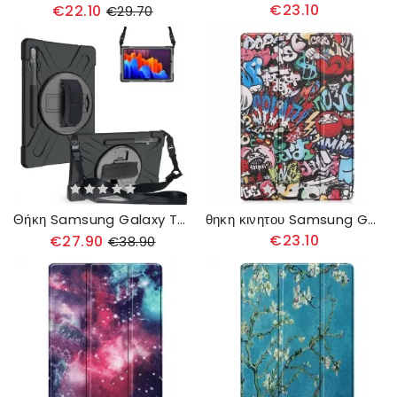
€23.10
€22.10
€29.70
Θήκη Samsung Galaxy Tab S7 Plus / Tab S8 Plus Πολυλειτουργικό
θηκη κινητου Samsung Galaxy Tab S7 Plus / Tab S8 Plus Ενισχυμένα Γκράφιτι
€23.10
€27.90
€38.90