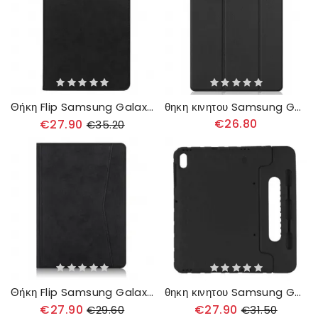
Θήκη Flip Samsung Galaxy Tab S7 Plus / Tab S8 Plus Δερμάτινο Στυλ Με Λουράκι
θηκη κινητου Samsung Galaxy Tab S7 Plus / Tab S8 Plus Τριπτυχής Θήκη Γραφίδας
€26.80
€27.90
€35.20
Θήκη Flip Samsung Galaxy Tab S7 Plus / Tab S8 Plus Επαγγελματικό Δερμάτινο Εφέ
θηκη κινητου Samsung Galaxy Tab S7 Plus / Tab S8 Plus Eva Foam For Kids
€27.90
€27.90
€29.60
€31.50