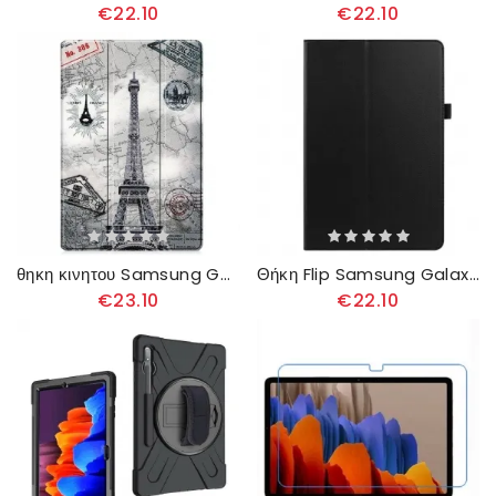
€22.10
€22.10
θηκη κινητου Samsung Galaxy Tab S7 Plus / Tab S8 Plus Ενισχυμένος Πύργος Του Άιφελ
Θήκη Flip Samsung Galaxy Tab S7 Plus / Tab S8 Plus Συνθετικό Δέρμα Lychee
€23.10
€22.10