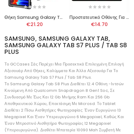
Θήκη Samsung Galaxy Tab S7 Plus / Tab S8 Plus Εξαιρετικά Ανθεκτικό
Προστατευτικό Οθόνης Για Samsung Galaxy Tab S8 Plus / S7 Plus
€21.20
€14.70
SAMSUNG, SAMSUNG GALAXY TAB,
SAMSUNG GALAXY TAB S7 PLUS / TAB S8
PLUS
Το GCCases Σάς Παρέχει Μια Προσεκτικά Επιλεγμένη Επιλογή
Αξεσουάρ Από Θήκες, Καλύμματα Και Άλλα Αξεσουάρ Για Το
Samsung Galaxy Tab S7 Plus / Tab S8 Plus.
Το Samsung Galaxy Tab S8 Plus Διαθέτει 12.4 Οθόνη -Ιντσών
Κινούμενη Από Qualcomm Snapdragon 8 Gen1 Soc, Σε
Συνδυασμό Με Έως Και 12 Gb Μνήμης Ram Και 256 Gb
Αποθηκευτικού Χώρου, Επεκτάσιμη Με Microsd. Το Tablet
Διαθέτει 2 Πίσω Αισθητήρες Φωτογραφίας: Έναν Ευρυγώνιο 13
Megapixel Και Έναν Υπερευρυγώνιο 6 Megapixel, Καθώς Και
Έναν Μπροστινό Αισθητήρα Φωτογραφίας 12 Megapixel
(Υπερευρυγώνια). Διαθέτει Μπαταρία 10090 Mah Συμβατή Με