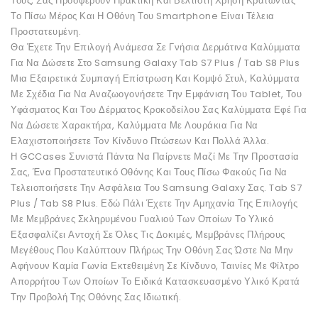
Τους, Σας Προσφέρουν Πρακτική Και Βέλτιστη Χρήση Κρατώντας
Το Πίσω Μέρος Και Η Οθόνη Του Smartphone Είναι Τέλεια
Προστατευμένη.
Θα Έχετε Την Επιλογή Ανάμεσα Σε Γνήσια Δερμάτινα Καλύμματα
Για Να Δώσετε Στο Samsung Galaxy Tab S7 Plus / Tab S8 Plus
Μια Εξαιρετικά Συμπαγή Επίστρωση Και Κομψό Στυλ, Καλύμματα
Με Σχέδια Για Να Αναζωογονήσετε Την Εμφάνιση Του Tablet, Του
Υφάσματος Και Του Δέρματος Κροκοδείλου Σας Καλύμματα Εφέ Για
Να Δώσετε Χαρακτήρα, Καλύμματα Με Λουράκια Για Να
Ελαχιστοποιήσετε Τον Κίνδυνο Πτώσεων Και Πολλά Άλλα.
Η GCCases Συνιστά Πάντα Να Παίρνετε Μαζί Με Την Προστασία
Σας, Ένα Προστατευτικό Οθόνης Και Τους Πίσω Φακούς Για Να
Τελειοποιήσετε Την Ασφάλεια Του Samsung Galaxy Σας. Tab S7
Plus / Tab S8 Plus. Εδώ Πάλι Έχετε Την Αμηχανία Της Επιλογής
Με Μεμβράνες Σκληρυμένου Γυαλιού Των Οποίων Το Υλικό
Εξασφαλίζει Αντοχή Σε Όλες Τις Δοκιμές, Μεμβράνες Πλήρους
Μεγέθους Που Καλύπτουν Πλήρως Την Οθόνη Σας Ώστε Να Μην
Αφήνουν Καμία Γωνία Εκτεθειμένη Σε Κίνδυνο, Ταινίες Με Φίλτρο
Απορρήτου Των Οποίων Το Ειδικά Κατασκευασμένο Υλικό Κρατά
Την Προβολή Της Οθόνης Σας Ιδιωτική.