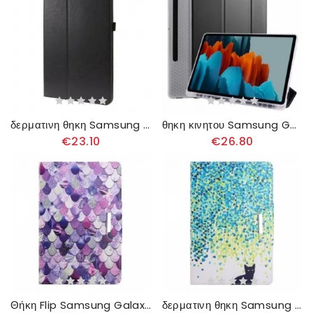
δερματινη θηκη Samsung Galaxy Tab S7 Plus / Tab S8 Plus 2 Πτερύγια Από Συνθετικό Δέρμα
θηκη κινητου Samsung Galaxy Tab S7 Plus / Tab S8 Plus Σιλικόνη Και Συνθετικό Δέρμα
€23.10
€26.80
Θήκη Flip Samsung Galaxy Tab S7 Plus / Tab S8 Plus Μοβ Ζυγαριές
δερματινη θηκη Samsung Galaxy Tab S7 Plus / Tab S8 Plus Μαύρη Γάτα