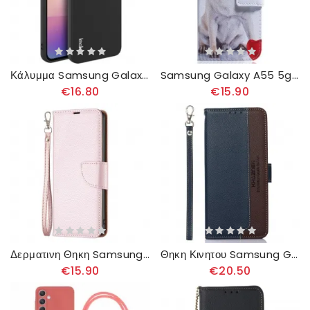
Κάλυμμα Samsung Galaxy A55 5g Σειρά Uc-3 Imak
Samsung Galaxy A55 5g Pug Dog
€16.80
€15.90
Δερματινη Θηκη Samsung Galaxy A55 5g Υφή Litchi
Θηκη Κινητου Samsung Galaxy A55 5g Θήκες Κινητών Δίχρωμο Μπλοκάρισμα Rfid Khazneh
€15.90
€20.50