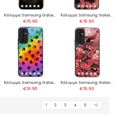
Κάλυμμα Samsung Galaxy A55 5g Μοτίβο Λιονταριού Από Σκληρυμένο Γυαλί
Κάλυμμα Samsung Galaxy A55 5g Aloha Tempered Glass
€15.90
€15.90
Κάλυμμα Samsung Galaxy A55 5g Αποτύπωμα Tempered Glass
Κάλυμμα Samsung Galaxy A55 5g Γυαλί Σκληρυμένο Κόκκινο Και Ροζ Λουλούδια Σιλικόνης
€15.90
€15.90
1
2
3
4
5
>|