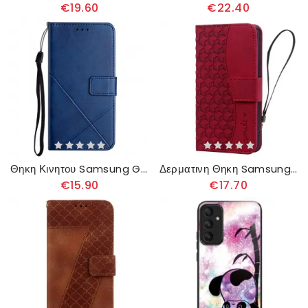
€19.60
€22.40
Θηκη Κινητου Samsung Galaxy A55 5g Γραμμές Με Λουράκι
Δερματινη Θηκη Samsung Galaxy A55 5g Smile Diamonds Με Λουράκι
€15.90
€17.70