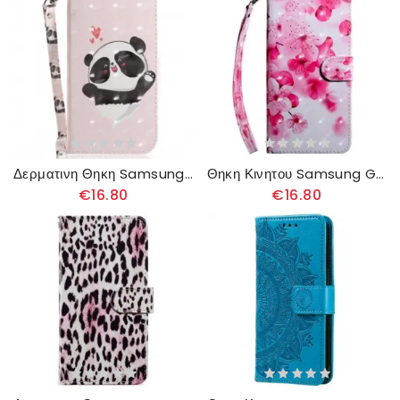
Δερματινη Θηκη Samsung Galaxy A55 5g Panda Love With Strap
Θηκη Κινητου Samsung Galaxy A55 5g Θήκες Κινητών Κόκκινα Λουλούδια Με Λουράκι
€16.80
€16.80