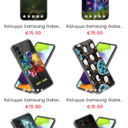
Κάλυμμα Samsung Galaxy A55 5g Θήκες Κινητών Man And Moon Tempered Glass
Κάλυμμα Samsung Galaxy A55 5g Γυάλινο Μπουκάλι Και Πεταλούδα
€15.90
€15.90
Κάλυμμα Samsung Galaxy A55 5g Πολύχρωμο Δέντρο
Κάλυμμα Samsung Galaxy A55 5g Πιγκουίνοι
€15.90
€15.90