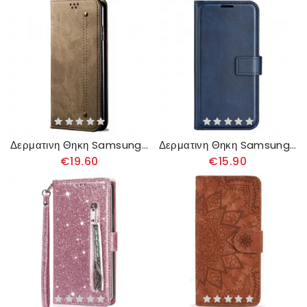
Δερματινη Θηκη Samsung Galaxy A55 5g Τζιν Ύφασμα
Δερματινη Θηκη Samsung Galaxy A55 5g Στυλ Πορτοφολιού
€19.60
€15.90