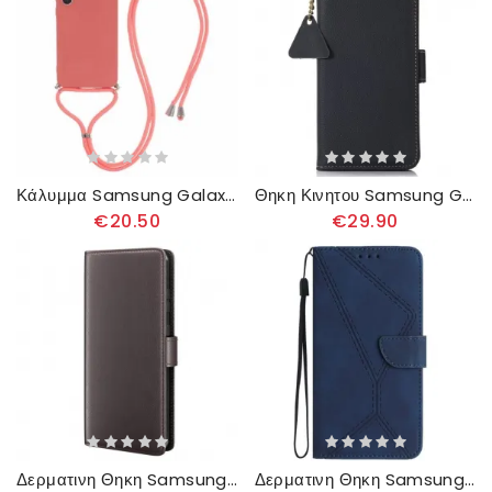
Κάλυμμα Samsung Galaxy A55 5g Στο Cordon Rouge Hawthorn
Θηκη Κινητου Samsung Galaxy A55 5g Θήκες Κινητών Με Προστασία Rfid
€20.50
€29.90
Δερματινη Θηκη Samsung Galaxy A55 5g Δέρμα Σιλικόνης
Δερματινη Θηκη Samsung Galaxy A55 5g Γραμμές Και Κουκκίδες Σιλικόνης