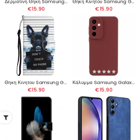
Δερματινη Θηκη Samsung Galaxy A55 5g Leopard Print Strappy
Θηκη Κινητου Samsung Galaxy A55 5g Mandala Sun Με Λουράκι
€15.90
€15.90
Θηκη Κινητου Samsung Galaxy A55 5g Θήκες Κινητών Σκύλος Μην Αγγίζεις Το Τηλέφωνό Μου Με Κορδόνι
Κάλυμμα Samsung Galaxy A55 5g Σιλικόνη
€15.90
€15.90