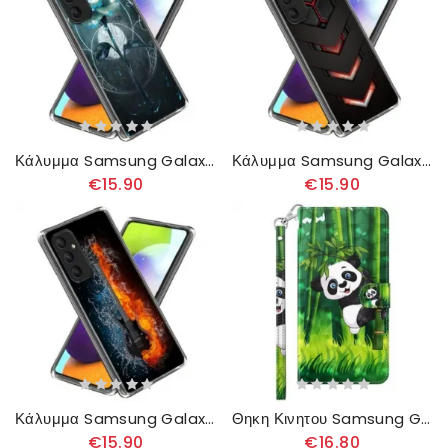
Κάλυμμα Samsung Galaxy A55 5g Πράσινο Τριαντάφυλλο
Κάλυμμα Samsung Galaxy A55 5g Γεωμετρικός Σχεδιασμός
€15.90
€15.90
Κάλυμμα Samsung Galaxy A55 5g Κιθάρα Πάγου Και Φωτιάς Σιλικόνης
Θηκη Κινητου Samsung Galaxy A55 5g Θήκες Κινητών Bamboo Panda Με Λουράκι
€15.90
€16.80