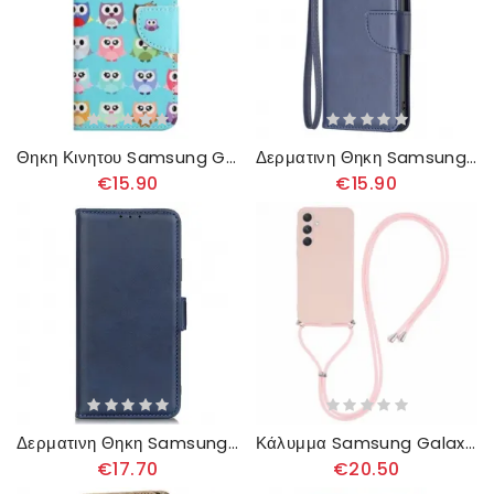
Θηκη Κινητου Samsung Galaxy A55 5g Θήκες Κινητών Φυλή Κουκουβάγιας
Δερματινη Θηκη Samsung Galaxy A55 5g Πορτοφόλι Με Υφή Με Λουράκι
€15.90
€15.90
Δερματινη Θηκη Samsung Galaxy A55 5g Διπλό Κούμπωμα Σιλικόνης
Κάλυμμα Samsung Galaxy A55 5g Με Ροζ Κορδόνι
€17.70
€20.50