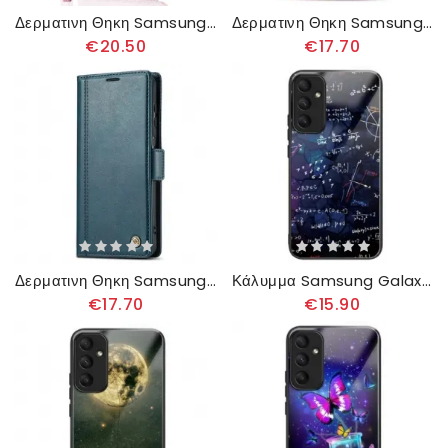
Δερματινη Θηκη Samsung Galaxy A55 5g Πορτοφόλι Glitter Με Λουράκι
Δερματινη Θηκη Samsung Galaxy A55 5g Χαραγμένα Λουλούδια Σιλικόνης
€20.50
€17.70
Δερματινη Θηκη Samsung Galaxy A55 5g Κλασικό Lc.imeeke
Κάλυμμα Samsung Galaxy A55 5g Θήκες Κινητών Εξίσωση Σκληρυμένου Γυαλιού
€17.70
€15.90