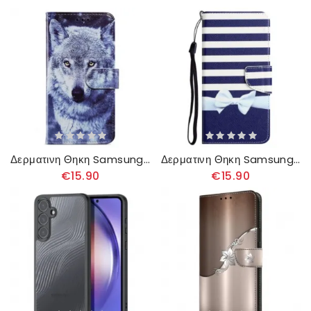
Δερματινη Θηκη Samsung Galaxy A55 5g Λευκός Λύκος Με Λουράκι Σιλικόνης
Δερματινη Θηκη Samsung Galaxy A55 5g Παπιγιόν Με Λουράκι
€15.90
€15.90