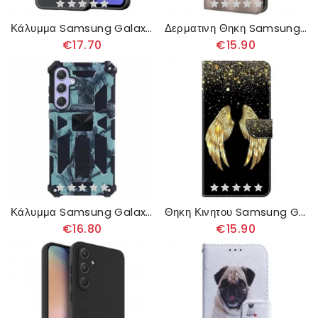
Κάλυμμα Samsung Galaxy A55 5g Σειρά Aimo Dux Ducis
Δερματινη Θηκη Samsung Galaxy A55 5g Ασημένιο Λουλούδι
€17.70
€15.90
Κάλυμμα Samsung Galaxy A55 5g Υποστήριξη Καμουφλάζ
Θηκη Κινητου Samsung Galaxy A55 5g Χρυσά Φτερά
€16.80
€15.90