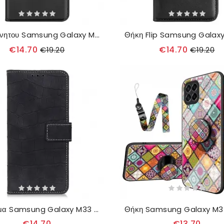
θηκη κινητου Samsung Galaxy M33 5G Θήκη Flip Κομψότητα
€14.70
€14.70
€19.20
€19.20
Κάλυμμα Samsung Galaxy M33 5G Εφέ Δέρματος Κροκόδειλου
€14.70
€13.70