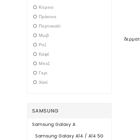
Κίτρινο
Πράσινο
Πορτοκαλί
Μωβ
Ροζ
Καφέ
Μπεζ
Γκρι
Χακί
SAMSUNG
Samsung Galaxy A
Samsung Galaxy A14 / A14 5G