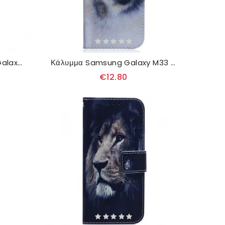
δερματινη θηκη Samsung Galaxy M33 5G Ζωγραφίζοντας Κουκουβάγιες
Κάλυμμα Samsung Galaxy M33 5G Σκύλος Ακουαρέλας
€12.80