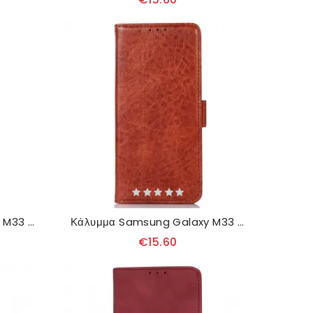
Κάλυμμα Samsung Galaxy M33 5G Μικρή Επίδραση Λεοπάρδαλης
Κάλυμμα Samsung Galaxy M33 5G Στυλιζαρισμένο Κλασικό
€15.60