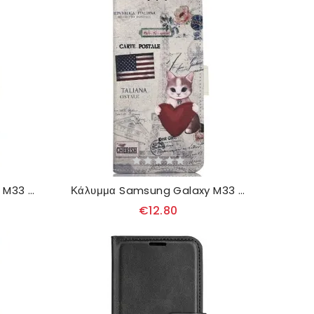
Κάλυμμα Samsung Galaxy M33 5G Ποιητικός Πύργος Του Άιφελ
Κάλυμμα Samsung Galaxy M33 5G Ταξιδιώτης
€12.80