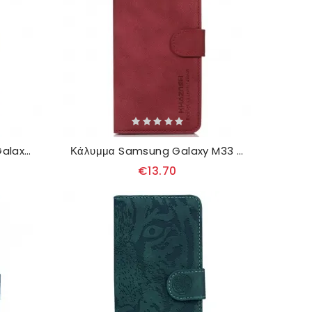
δερματινη θηκη Samsung Galaxy M33 5G Στυλ Και Ραφή Δέρματος
Κάλυμμα Samsung Galaxy M33 5G Απομίμηση Δέρματος Khazneh
€13.70