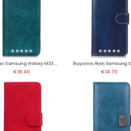
Κάλυμμα Samsung Galaxy M33 5G Litchi Split Leather
€18.40
€14.70