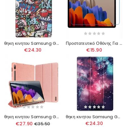
θηκη κινητου Samsung Galaxy Tab S8 Plus / Tab S7 Plus Ενισχυμένο Γκράφιτι
Προστατευτικό Οθόνης Για Samsung Galaxy Tab S8 Plus / S7 Plus
€24.30
€15.90
θηκη κινητου Samsung Galaxy Tab S8 Plus / Tab S7 Plus Σειρά Domo Dux-ducis
θηκη κινητου Samsung Galaxy Tab S8 Plus / Tab S7 Plus Ενισχυμένος Χώρος
€24.30
€27.90
€35.50