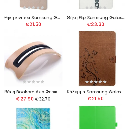
θηκη κινητου Samsung Galaxy Tab S8 Plus / Tab S7 Plus Υφή Μεταξιού
Θήκη Flip Samsung Galaxy Tab S8 Plus / Tab S7 Plus Αλυσοδεμένη Καρδιά
€21.50
€23.30
Βάση Bookarc Από Φυσικό Ξύλο Για Macbook
Κάλυμμα Samsung Galaxy Tab S8 Plus / Tab S7 Plus Floral Πεταλούδες
€21.50
€27.90
€32.70