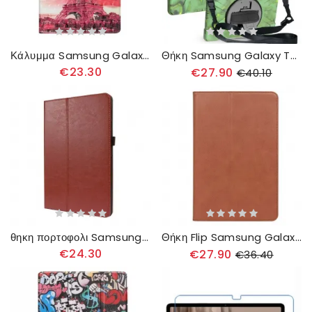
Κάλυμμα Samsung Galaxy Tab S8 Plus / Tab S7 Plus Floral Πύργος Του Άιφελ
Θήκη Samsung Galaxy Tab S8 Plus / Tab S7 Plus Πολυλειτουργικό
€23.30
€27.90
€40.10
θηκη πορτοφολι Samsung Galaxy Tab S8 Plus / Tab S7 Plus 2 Παντζούρια Από Συνθετικό Δέρμα
Θήκη Flip Samsung Galaxy Tab S8 Plus / Tab S7 Plus Δερμάτινο Στυλ Με Λουράκι
€24.30
€27.90
€36.40