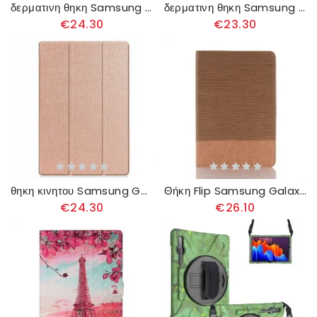
δερματινη θηκη Samsung Galaxy Tab S8 Plus / Tab S7 Plus Εφέ Δέρματος Κροκοδείλου
δερματινη θηκη Samsung Galaxy Tab S8 Plus / Tab S7 Plus Νεράιδα Πεταλούδας
€24.30
€23.30
θηκη κινητου Samsung Galaxy Tab S8 Plus / Tab S7 Plus Τριπτυσσόμενη Θήκη Για Στυλό
Θήκη Flip Samsung Galaxy Tab S8 Plus / Tab S7 Plus Υφή
€24.30
€26.10