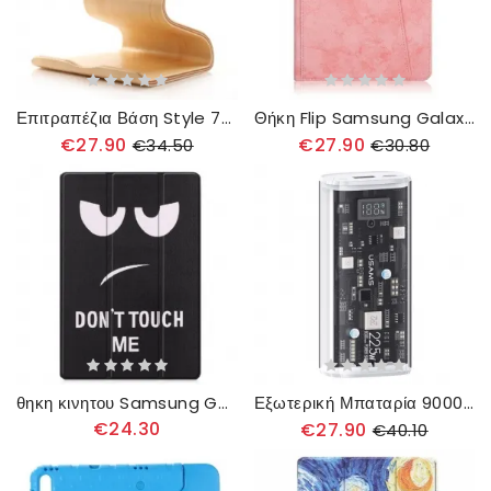
Επιτραπέζια Βάση Style 70 Natural Wood Για Tablet
Θήκη Flip Samsung Galaxy Tab S8 Plus / Tab S7 Plus Επαγγελματικό Δερμάτινο Εφέ
€27.90
€27.90
€34.50
€30.80
θηκη κινητου Samsung Galaxy Tab S8 Plus / Tab S7 Plus Ενισχυμένο Don't Touch Me
Εξωτερική Μπαταρία 9000Mah Διπλές Θύρες Ψηφιακή Οθόνη
€24.30
€27.90
€40.10