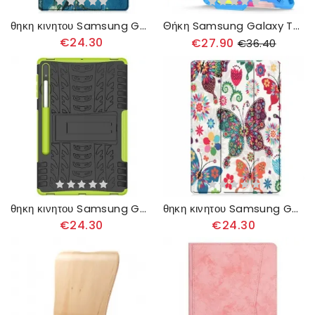
θηκη κινητου Samsung Galaxy Tab S8 Plus / Tab S7 Plus Ενισχυμένοι Ναοί
Θήκη Samsung Galaxy Tab S8 Plus / Tab S7 Plus Χρώμα Στήριξης Και Ιμάντα Ώμου
€24.30
€27.90
€36.40
θηκη κινητου Samsung Galaxy Tab S8 Plus / Tab S7 Plus Premium Ανθεκτικό
θηκη κινητου Samsung Galaxy Tab S8 Plus / Tab S7 Plus Βελτιωμένες Πεταλούδες Και Λουλούδια
€24.30
€24.30