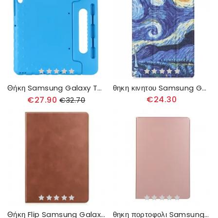
Θήκη Samsung Galaxy Tab S8 Plus / Tab S7 Plus Eva Αφρός Για Παιδιά
θηκη κινητου Samsung Galaxy Tab S8 Plus / Tab S7 Plus Βελτιωμένος Βαν Γκογκ
€24.30
€27.90
€32.70
Θήκη Flip Samsung Galaxy Tab S8 Plus / Tab S7 Plus Κλασικό Συνθετικό Δέρμα
θηκη πορτοφολι Samsung Galaxy Tab S8 Plus / Tab S7 Plus Δερματίνη