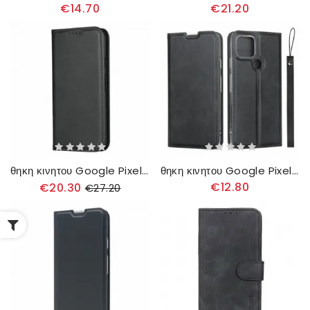
€14.70
€21.20
θηκη κινητου Google Pixel 5 Θήκη Flip Σχιστό Δέρμα
θηκη κινητου Google Pixel 5 Θήκη Flip Εξαιρετική Λεπτότητα
€12.80
€20.30
€27.20