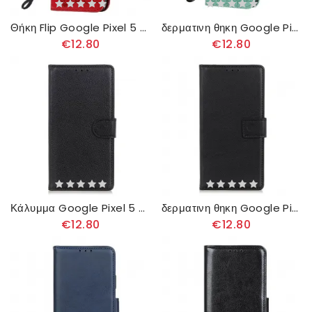
Θήκη Flip Google Pixel 5 με κορδονι Γάτα Και Μέλισσα Με Λουρί
δερματινη θηκη Google Pixel 5 Ηλιόλουθος
€12.80
€12.80
Κάλυμμα Google Pixel 5 Συνθετικό Δέρμα Lychee
δερματινη θηκη Google Pixel 5 Faux Leather Elegance
€12.80
€12.80