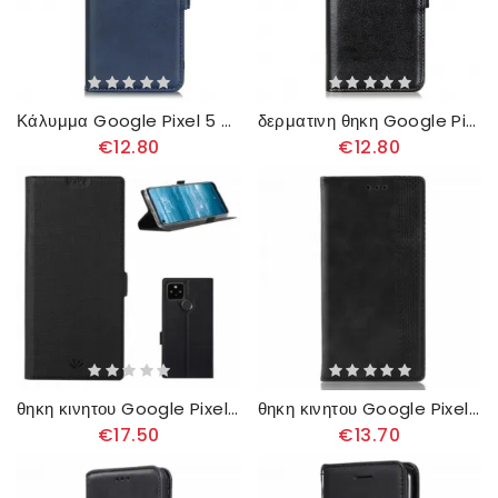
Κάλυμμα Google Pixel 5 Θήκη Flip Διπλό Πτερύγιο
δερματινη θηκη Google Pixel 5 Παγετώδης Φινέτσα
€12.80
€12.80
θηκη κινητου Google Pixel 5 Θήκη Flip Υφή Vili Dmx
θηκη κινητου Google Pixel 5 Θήκη Flip Στυλιζαρισμένο Vintage Δερμάτινο Εφέ
€17.50
€13.70