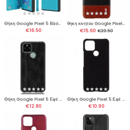
Θήκη Google Pixel 5 Βάση Θήκης Κάρτας Και Κορδόνι
θηκη κινητου Google Pixel 5 Δερμάτινο Εφέ Σειράς Imak Ruiyi
€16.50
€15.60
€20.50
Θήκη Google Pixel 5 Εφέ Δέρματος Ραφής
Θήκη Google Pixel 5 Εφέ Από Καουτσούκ
€12.80
€10.90