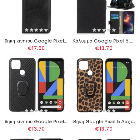
θηκη κινητου Google Pixel 5 Θήκη Flip Ματ Σπλιτ Δέρμα
Κάλυμμα Google Pixel 5 Κλασικό Δερμάτινο Εφέ
€17.50
€13.70
θηκη κινητου Google Pixel 5 Δακτύλιος-υποστήριξη Από Ανθρακόνημα
Θήκη Google Pixel 5 Δαχτυλίδι Leopard Style-support
€13.70
€13.70