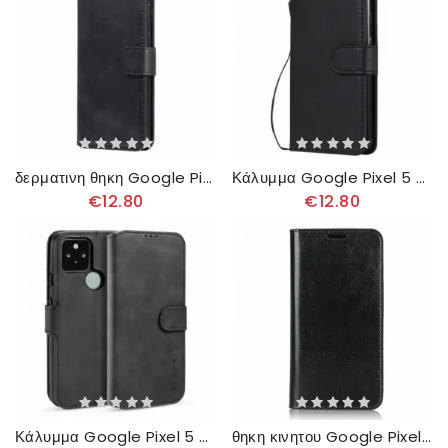
δερματινη θηκη Google Pixel 5 Faux Leather Basic
Κάλυμμα Google Pixel 5 με κορδονι Δερμάτινο Λουράκι
€12.80
€12.80
Κάλυμμα Google Pixel 5 Dg.ming Ρετρό
θηκη κινητου Google Pixel 5 Θήκη Flip Γνήσιο Δέρμα