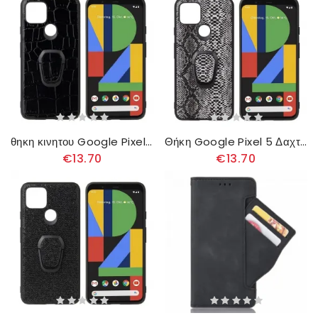
θηκη κινητου Google Pixel 5 Δαχτυλίδι-υποστήριξη Σε Στυλ Κροκόδειλου
Θήκη Google Pixel 5 Δαχτυλίδι-στήριγμα Σε Στυλ Φιδιού
€13.70
€13.70