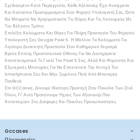
Σχεδιασμένο Κατά Παραγγελία, Κάθε Αξεσουάρ Έχει Ανοίγματα
Και Καλούπια Προσαρμοσμένα Στον Φορητό Υπολογιστή Σας, Ώστε
Να Μπορείτε Να Χρησιμοποιείτε Τις Θύρες Και Τις Λειτουργίες Με
Τον Βέλτιστο Τρόπο
Επιλέξτε Καλύμματα Και Θήκες Για Πλήρη Προστασία Του Φορητού
Υπολογιστή Σας Google Pixel 5. Ή Μάλλον Τα Καλύμματα Για
Λιγότερο Δυσκίνητη Προστασία Στον Καθημερινό Χειρισμό.
Βρείτε Επίσης Προστατευτικά Οθόνης Για Να Διατηρήσετε
Αποτελεσματικά Το Γυαλί Του Pixel 5 Σας, Αλλά Και Φορτιστές Και
Εξωτερικές Μπαταρίες Για Να Επεκτείνετε Την Αντοχή Του
Smartphone Σας Και Μην Ξεμείνετε Ποτέ Από Μπαταρία
Πουθενά.
Στο GCCases, Δίνουμε Ιδιαίτερη Προσοχή Στην Ποικιλία Των Στυλ
Όλων, Γι' Αυτό Προτείνουμε Ήχους Των Αξεσουάρ Που
Αντιστοιχούν Στις Διάφορες Και Ποικίλες Προσωπικότητες.
Gccases
Πληροφορίες