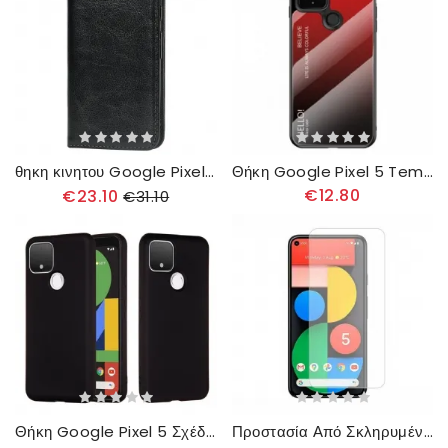
θηκη κινητου Google Pixel 5 Θήκη Flip Γνήσιο Δέρμα
Θήκη Google Pixel 5 Tempered Glass Γεια Σας
€12.80
€23.10
€31.10
Θήκη Google Pixel 5 Σχέδιο Υγρής Σιλικόνης Με Κορδόνι
Προστασία Από Σκληρυμένο Γυαλί Arc Edge (0.3Mm) Για Οθόνη Google Pixel 5