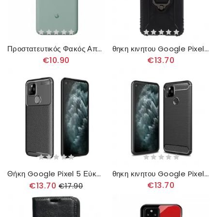
Προστατευτικός Φακός Από Σκληρυμένο Γυαλί Για Το Google Pixel 5
θηκη κινητου Google Pixel 5 Δαχτυλίδι Και Ανθρακόνημα
€10.90
€13.70
Θήκη Google Pixel 5 Εύκαμπτη Υφή Ινών Άνθρακα
θηκη κινητου Google Pixel 5 Βουρτσισμένη Ίνα Άνθρακα
€13.70
€13.70
€17.90