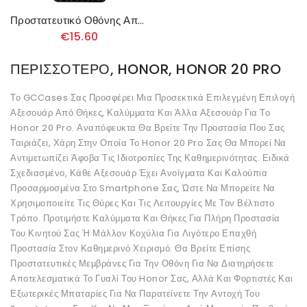
Προστατευτικό Οθόνης Από Σκληρυμένο Γυαλί Για Honor 20 Pro Rurihai
€15.60
ΠΕΡΙΣΣΌΤΕΡΟ, HONOR, HONOR 20 PRO
Το GCCases Σας Προσφέρει Μια Προσεκτικά Επιλεγμένη Επιλογή
Αξεσουάρ Από Θήκες, Καλύμματα Και Άλλα Αξεσουάρ Για Το
Honor 20 Pro. Αναπόφευκτα Θα Βρείτε Την Προστασία Που Σας
Ταιριάζει, Χάρη Στην Οποία Το Honor 20 Pro Σας Θα Μπορεί Να
Αντιμετωπίζει Άφοβα Τις Ιδιοτροπίες Της Καθημερινότητας. Ειδικά
Σχεδιασμένο, Κάθε Αξεσουάρ Έχει Ανοίγματα Και Καλούπια
Προσαρμοσμένα Στο Smartphone Σας, Ώστε Να Μπορείτε Να
Χρησιμοποιείτε Τις Θύρες Και Τις Λειτουργίες Με Τον Βέλτιστο
Τρόπο. Προτιμήστε Καλύμματα Και Θήκες Για Πλήρη Προστασία
Του Κινητού Σας Ή Μάλλον Κοχύλια Για Λιγότερο Επαχθή
Προστασία Στον Καθημερινό Χειρισμό. Θα Βρείτε Επίσης
Προστατευτικές Μεμβράνες Για Την Οθόνη Για Να Διατηρήσετε
Αποτελεσματικά Το Γυαλί Του Honor Σας, Αλλά Και Φορτιστές Και
Εξωτερικές Μπαταρίες Για Να Παρατείνετε Την Αντοχή Του