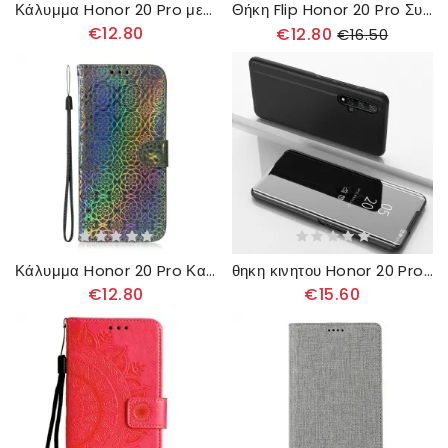
Κάλυμμα Honor 20 Pro με κορδονι Μάνταλα Full Strap
Θήκη Flip Honor 20 Pro Συνθετικό Δέρμα Και Vintage Κούμπωμα
€12.80
€12.80
€16.50
Κάλυμμα Honor 20 Pro Καθαρό Χρώμα
θηκη κινητου Honor 20 Pro Απλοποιημένος Καθρέφτης
€12.80
€15.60