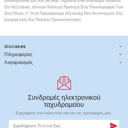
Smartphone Σας Και Να Μην Ξεμείνετε Από Μπαταρία Πουθενά.
Στο GCCases, Δίνουμε Ιδιαίτερη Προσοχή Στην Ποικιλομορφία Των
Στυλ Όλων, Γι' Αυτό Προσφέρουμε Αξεσουάρ Που Αντιστοιχούν Στις
Διαφορετικές Και Ποικίλες Προσωπικότητες.
Gccases
Πληροφορίες
Λογαριασμός
Συνδρομές ηλεκτρονικού
ταχυδρομείου
Εγγραφείτε στα τελευταία νέα και τις προσφορές μας.