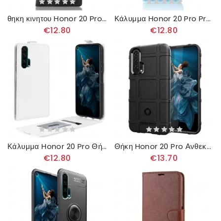
θηκη κινητου Honor 20 Pro Θήκη Flip Στυλιζαρισμένο Vintage Δερμάτινο Εφέ
Κάλυμμα Honor 20 Pro Premium Leather Effect Litchi
€12.80
€12.80
Κάλυμμα Honor 20 Pro Θήκη Flip Αναδιπλούμενο Ρετρό
Θήκη Honor 20 Pro Ανθεκτική Ασπίδα
€12.80
€13.70