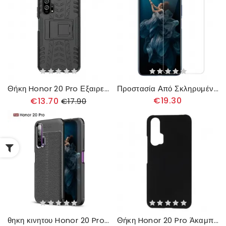
Θήκη Honor 20 Pro Εξαιρετικά Ανθεκτικό
Προστασία Από Σκληρυμένο Γυαλί Για Το Honor 20 Pro
€19.30
€13.70
€17.90
θηκη κινητου Honor 20 Pro Δερμάτινο Εφέ Litchi Διπλής Γραμμής
Θήκη Honor 20 Pro Άκαμπτο Κλασικό