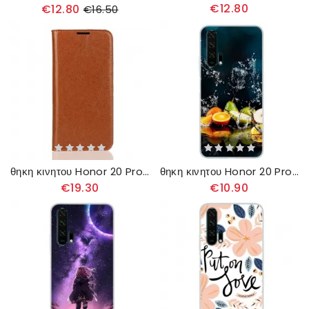
€12.80
€12.80
€16.50
θηκη κινητου Honor 20 Pro Θήκη Flip Παλαιωμένο Γνήσιο Δέρμα
θηκη κινητου Honor 20 Pro Πιτσιλιά Εσπεριδοειδών
€19.30
€10.90