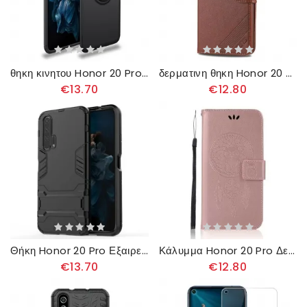
θηκη κινητου Honor 20 Pro Περιστροφικός Δακτύλιος
δερματινη θηκη Honor 20 Pro Azns Faux Leather
€13.70
€12.80
Θήκη Honor 20 Pro Εξαιρετικά Ανθεκτικό
Κάλυμμα Honor 20 Pro Δερμάτινο Εφέ Dreamcatcher Owl
€13.70
€12.80