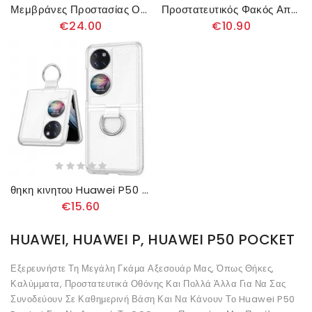
Μεμβράνες Προστασίας Οθόνης Και Πλάτης Για Huawei P50 Pocket Imak
Προστατευτικός Φακός Από Γυαλί Για Huawei P50 Pocket Imak
€24.00
€10.90
θηκη κινητου Huawei P50 Pocket Μεταλλικό Έγχρωμο Δαχτυλίδι
€15.60
HUAWEI, HUAWEI P, HUAWEI P50 POCKET
Εξερευνήστε Τη Μεγάλη Γκάμα Αξεσουάρ Μας, Όπως Θήκες,
Καλύμματα, Προστατευτικά Οθόνης Και Πολλά Άλλα Για Να Σας
Συνοδεύουν Σε Καθημερινή Βάση Και Να Κάνουν Το Huawei P50