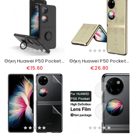
Θήκη Huawei P50 Pocket Σιλικόνη Με Υποστήριξη Δακτυλίου
Θήκη Huawei P50 Pocket Retro Floral Faux Leather
€15.60
€26.80