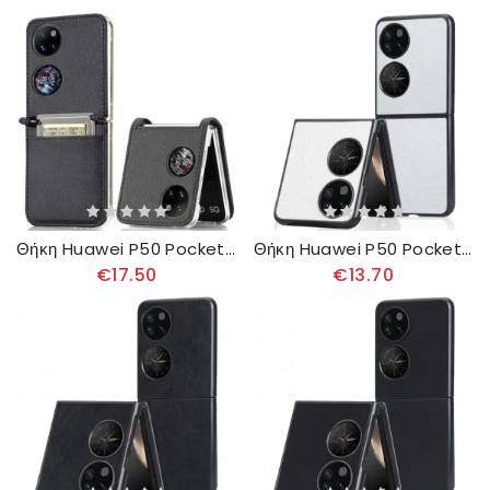
Θήκη Huawei P50 Pocket Δερμάτινη Θήκη Κάρτας
Θήκη Huawei P50 Pocket Υφή Δέρματος Κροκόδειλου
€17.50
€13.70