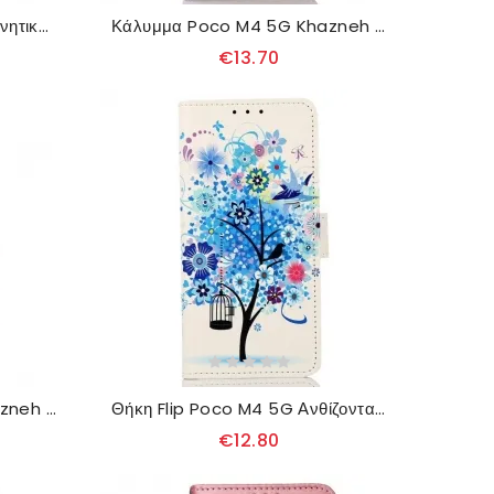
Κάλυμμα Poco M4 5G Μαγνητικό Κουμπί Από Συνθετικό Δέρμα
Κάλυμμα Poco M4 5G Khazneh Δερμάτινο Εφέ
€13.70
Θήκη Flip Poco M4 5G Khazneh Rfid Γνήσιο Δέρμα
Θήκη Flip Poco M4 5G Ανθίζοντας Δέντρο
€12.80