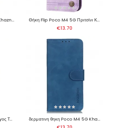
Κάλυμμα Poco M4 5G Με Khazneh Strap
Θήκη Flip Poco M4 5G Πριτσίνι Και Λουράκι Από Συνθετικό Δέρμα
€13.70
Κάλυμμα Poco M4 5G Πύργος Του Άιφελ
δερματινη θηκη Poco M4 5G Khazneh Δερμάτινο Εφέ
€13.70