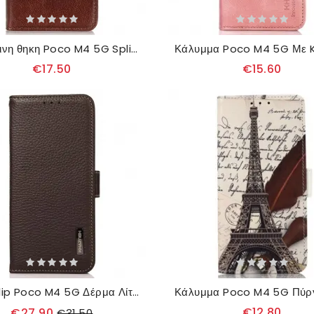
δερματινη θηκη Poco M4 5G Split Nappa Leather
€17.50
€15.60
Θήκη Flip Poco M4 5G Δέρμα Λίτσι Khazneh Rfid
€12.80
€27.90
€31.50