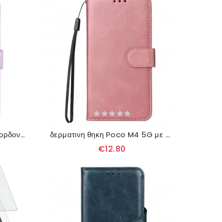
Κάλυμμα Poco M4 5G με κορδονι Στράπι Μάνταλα
δερματινη θηκη Poco M4 5G με κορδονι Λουράκι Από Συνθετικό Δέρμα
€12.80