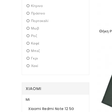
Κίτρινο
Πράσινο
Πορτοκαλί
Μωβ
Ροζ
Καφέ
Μπεζ
Γκρι
Χακί
XIAOMI
Mi
Xiaomi Redmi Note 12 5G