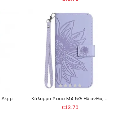
Κάλυμμα Poco M4 5G Στυλ Δέρματος Κροκοδείλου
Κάλυμμα Poco M4 5G Ηλίανθος Με Κορδόνι
€13.70