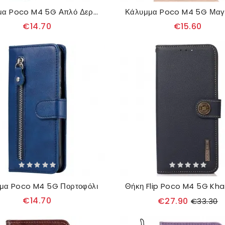
Κάλυμμα Poco M4 5G Απλό Δερμάτινο Στυλ
€14.70
€15.60
μα Poco M4 5G Πορτοφόλι
€14.70
€27.90
€33.30