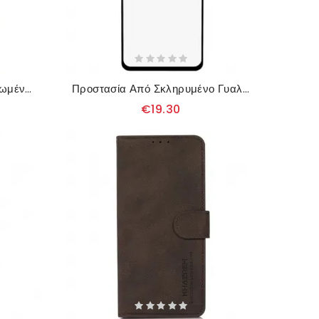
Κάλυμμα Poco M4 5G Παγωμένη Φινέτσα
Προστασία Από Σκληρυμένο Γυαλί Μαύρου Περιγράμματος Για Poco M4 5G
€19.30