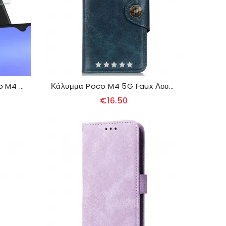
Προστατευτικός Φακός Poco M4 5G Tempered Glass Imak
Κάλυμμα Poco M4 5G Faux Λουστρίνι Με Μαγνητικό Κουμπί
€16.50