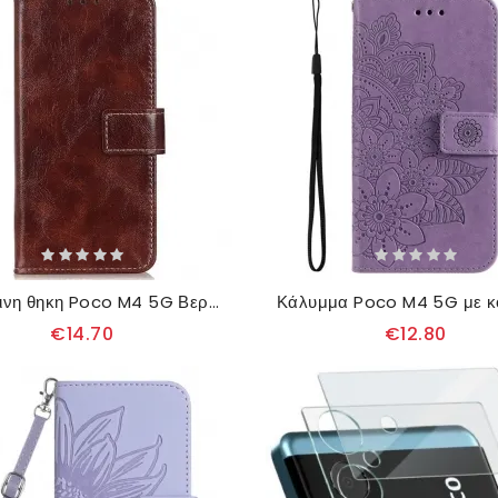
δερματινη θηκη Poco M4 5G Βερνίκι Με Εμφανείς Ραφές
€14.70
€12.80