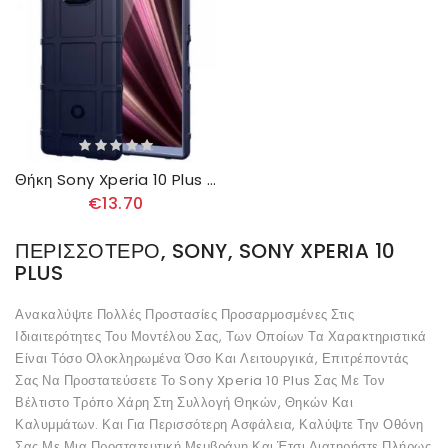
Θήκη Sony Xperia 10 Plus Ανθεκτική Ασπίδα
€13.70
ΠΕΡΙΣΣΌΤΕΡΟ, SONY, SONY XPERIA 10
PLUS
Ανακαλύψτε Πολλές Προστασίες Προσαρμοσμένες Στις
Ιδιαιτερότητες Του Μοντέλου Σας, Των Οποίων Τα Χαρακτηριστικά
Είναι Τόσο Ολοκληρωμένα Όσο Και Λειτουργικά, Επιτρέποντάς
Σας Να Προστατεύσετε Το Sony Xperia 10 Plus Σας Με Τον
Βέλτιστο Τρόπο Χάρη Στη Συλλογή Θηκών, Θηκών Και
Καλυμμάτων. Και Για Περισσότερη Ασφάλεια, Καλύψτε Την Οθόνη
Σας Με Μια Προστατευτική Μεμβράνη Και Έτσι Διατηρήστε Πλήρως