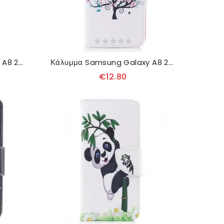
Κάλυμμα Samsung Galaxy A8 2018 με κορδονι Λουράκι Με Εφέ Από Ύφασμα Και Δέρμα
Κάλυμμα Samsung Galaxy A8 2018 Ανθισμένο Δέντρο
€12.80