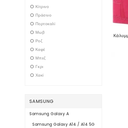
Κίτρινο
Πράσινο
Πορτοκαλί
Μωβ
Ροζ
Καφέ
Μπεζ
Γκρι
Χακί
SAMSUNG
Samsung Galaxy A
Samsung Galaxy A14 / A14 5G