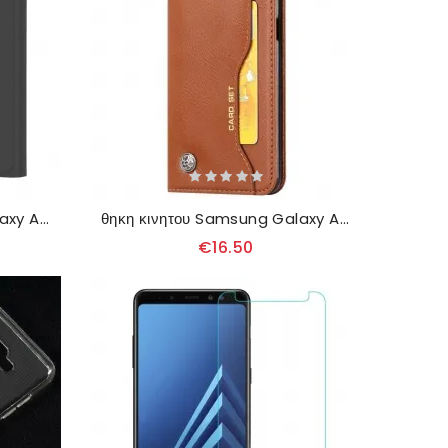
θηκη κινητου Samsung Galaxy A8 2018 Εφέ Καθρέφτη Και Δέρμα
θηκη κινητου Samsung Galaxy A8 2018 Θήκη Flip Θήκη Κάρτας Από Συνθετικό Δέρμα
€16.50