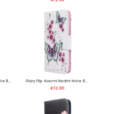
Κάλυμμα Xiaomi Redmi Note 8T με κορδονι Πεταλούδες Με Στάμπα
Θήκη Flip Xiaomi Redmi Note 8T Υπέροχες Πεταλούδες
€12.80