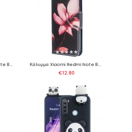
Κάλυμμα Xiaomi Redmi Note 8T Panda Fun
Κάλυμμα Xiaomi Redmi Note 8T Ροζ Λουλούδι
€12.80