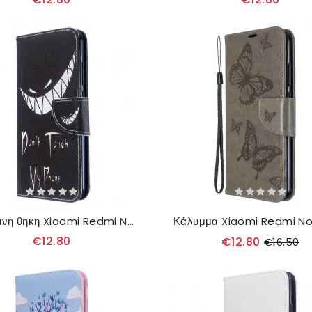
δερματινη θηκη Xiaomi Redmi Note 8T Τηλέφωνο Διαβόλου
€12.80
€12.80
€16.50