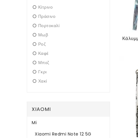
Κίτρινο
Πράσινο
Πορτοκαλί
Μωβ
Ροζ
Καφέ
Μπεζ
Γκρι
Χακί
XIAOMI
Mi
Xiaomi Redmi Note 12 5G