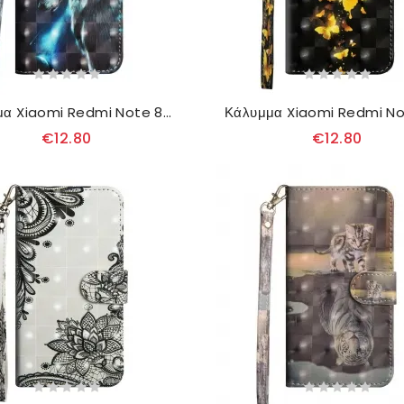
Κάλυμμα Xiaomi Redmi Note 8T Μεγαλοπρεπής Λύκος
€12.80
€12.80