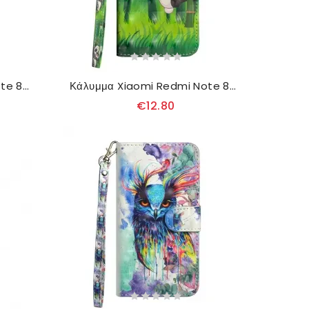
Κάλυμμα Xiaomi Redmi Note 8T Κίτρινες Πεταλούδες
Κάλυμμα Xiaomi Redmi Note 8T Πάντα Και Μπαμπού
€12.80