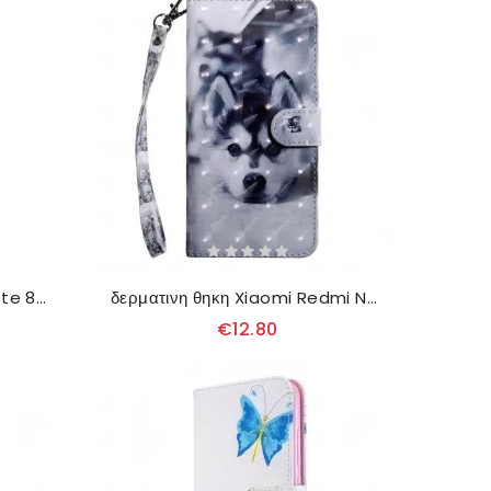
Κάλυμμα Xiaomi Redmi Note 8T Ανθισμένα Λουλούδια
δερματινη θηκη Xiaomi Redmi Note 8T Gustav The Dog
€12.80