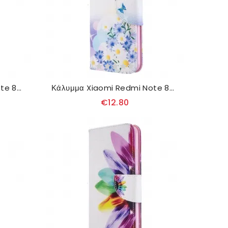
Κάλυμμα Xiaomi Redmi Note 8T Μάθετε Να Πετάτε
Κάλυμμα Xiaomi Redmi Note 8T Ζωγραφισμένες Πεταλούδες Και Λουλούδια
€12.80