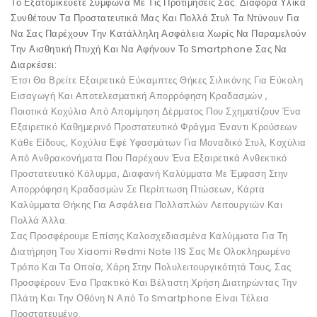
Το Εξατομικεύετε Σύμφωνα Με Τις Προτιμήσεις Σας. Διάφορα Υλικά
Συνθέτουν Τα Προστατευτικά Μας Και Πολλά Στυλ Τα Ντύνουν Για
Να Σας Παρέχουν Την Κατάλληλη Ασφάλεια Χωρίς Να Παραμελούν
Την Αισθητική Πτυχή Και Να Αφήνουν Το Smartphone Σας Να
Διαρκέσει:
Έτσι Θα Βρείτε Εξαιρετικά Εύκαμπτες Θήκες Σιλικόνης Για Εύκολη
Εισαγωγή Και Αποτελεσματική Απορρόφηση Κραδασμών ,
Ποιοτικά Κοχύλια Από Απομίμηση Δέρματος Που Σχηματίζουν Ένα
Εξαιρετικό Καθημερινό Προστατευτικό Φράγμα Έναντι Κρούσεων
Κάθε Είδους, Κοχύλια Εφέ Υφασμάτων Για Μοναδικό Στυλ, Κοχύλια
Από Ανθρακονήματα Που Παρέχουν Ένα Εξαιρετικά Ανθεκτικό
Προστατευτικό Κάλυμμα, Διαφανή Καλύμματα Με Έμφαση Στην
Απορρόφηση Κραδασμών Σε Περίπτωση Πτώσεων, Κάρτα
Καλύμματα Θήκης Για Ασφάλεια Πολλαπλών Λειτουργιών Και
Πολλά Άλλα.
Σας Προσφέρουμε Επίσης Καλοσχεδιασμένα Καλύμματα Για Τη
Διατήρηση Του Xiaomi Redmi Note 11S Σας Με Ολοκληρωμένο
Τρόπο Και Τα Οποία, Χάρη Στην Πολυλειτουργικότητά Τους, Σας
Προσφέρουν Ένα Πρακτικό Και Βέλτιστη Χρήση Διατηρώντας Την
Πλάτη Και Την Οθόνη N Από Το Smartphone Είναι Τέλεια
Προστατευμένο.