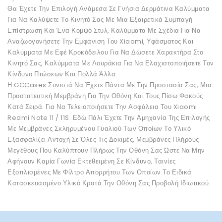
Θα Έχετε Την Επιλογή Ανάμεσα Σε Γνήσια Δερμάτινα Καλύμματα
Για Να Καλύψετε Το Κινητό Σας Με Μια Εξαιρετικά Συμπαγή
Επίστρωση Και Ένα Κομψό Στυλ, Καλύμματα Με Σχέδια Για Να
Αναζωογονήσετε Την Εμφάνιση Του Xiaomi, Υφάσματος Και
Καλύμματα Με Εφέ Κροκόδειλου Για Να Δώσετε Χαρακτήρα Στο
Κινητό Σας, Καλύμματα Με Λουράκια Για Να Ελαχιστοποιήσετε Τον
Κίνδυνο Πτώσεων Και Πολλά Άλλα.
Η GCCases Συνιστά Να Έχετε Πάντα Με Την Προστασία Σας, Μια
Προστατευτική Μεμβράνη Για Την Οθόνη Και Τους Πίσω Φακούς
Κατά Σειρά. Για Να Τελειοποιήσετε Την Ασφάλεια Του Xiaomi
Redmi Note 11 / 11S. Εδώ Πάλι Έχετε Την Αμηχανία Της Επιλογής
Με Μεμβράνες Σκληρυμένου Γυαλιού Των Οποίων Το Υλικό
Εξασφαλίζει Αντοχή Σε Όλες Τις Δοκιμές, Μεμβράνες Πλήρους
Μεγέθους Που Καλύπτουν Πλήρως Την Οθόνη Σας Ώστε Να Μην
Αφήνουν Καμία Γωνία Εκτεθειμένη Σε Κίνδυνο, Ταινίες
Εξοπλισμένες Με Φίλτρο Απορρήτου Των Οποίων Το Ειδικά
Κατασκευασμένο Υλικό Κρατά Την Οθόνη Σας Προβολή Ιδιωτικού.