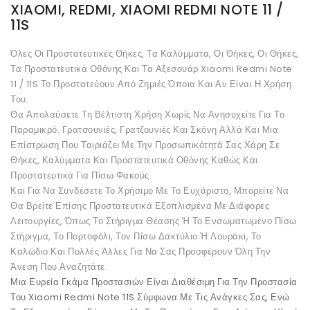
XIAOMI, REDMI, XIAOMI REDMI NOTE 11 /
11S
Όλες Οι Προστατευτικές Θήκες, Τα Καλύμματα, Οι Θήκες, Οι Θήκες,
Τα Προστατευτικά Οθόνης Και Τα Αξεσουάρ Xiaomi Redmi Note
11 / 11S Το Προστατεύουν Από Ζημιές Όποια Και Αν Είναι Η Χρήση
Του.
Θα Απολαύσετε Τη Βέλτιστη Χρήση Χωρίς Να Ανησυχείτε Για Το
Παραμικρό. Γρατσουνιές, Γρατζουνιές Και Σκόνη Αλλά Και Μια
Επίστρωση Που Ταιριάζει Με Την Προσωπικότητά Σας Χάρη Σε
Θήκες, Καλύμματα Και Προστατευτικά Οθόνης Καθώς Και
Προστατευτικά Για Πίσω Φακούς.
Και Για Να Συνδέσετε Το Χρήσιμο Με Το Ευχάριστο, Μπορείτε Να
Θα Βρείτε Επίσης Προστατευτικά Εξοπλισμένα Με Διάφορες
Λειτουργίες, Όπως Το Στήριγμα Θέασης Ή Το Ενσωματωμένο Πίσω
Στήριγμα, Το Πορτοφόλι, Τον Πίσω Δακτύλιο Ή Λουράκι, Το
Καλώδιο Και Πολλές Άλλες Για Να Σας Προσφέρουν Όλη Την
Άνεση Που Αναζητάτε.
Μια Ευρεία Γκάμα Προστασιών Είναι Διαθέσιμη Για Την Προστασία
Του Xiaomi Redmi Note 11S Σύμφωνα Με Τις Ανάγκες Σας, Ενώ