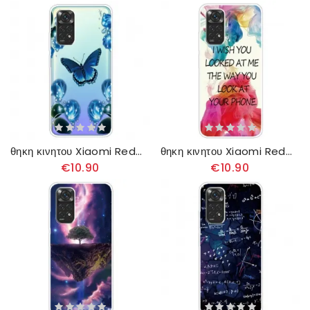
θηκη κινητου Xiaomi Redmi Note 11 / 11S Άγριες Πεταλούδες
θηκη κινητου Xiaomi Redmi Note 11 / 11S Μακάρι Να Με Κοιτούσες
€10.90
€10.90