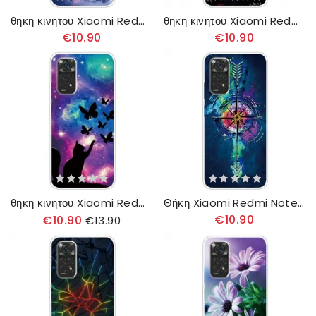
θηκη κινητου Xiaomi Redmi Note 11 / 11S Παγκόσμιο Δέντρο
θηκη κινητου Xiaomi Redmi Note 11 / 11S Μαθηματικοί Υπολογισμοί
€10.90
€10.90
θηκη κινητου Xiaomi Redmi Note 11 / 11S Γάτα Και Πεταλούδες Στο Διάστημα
Θήκη Xiaomi Redmi Note 11 / 11S Βέλος Σωλήνα
€10.90
€10.90
€13.90