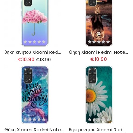
θηκη κινητου Xiaomi Redmi Note 11 / 11S Ομπρέλα Με Τριαντάφυλλο
Θήκη Xiaomi Redmi Note 11 / 11S Όνειρο Μωρού
€10.90
€10.90
€13.90
Θήκη Xiaomi Redmi Note 11 / 11S Μην Σταματάς Ποτέ Να Ονειρεύεσαι
θηκη κινητου Xiaomi Redmi Note 11 / 11S Μαργαρίτα