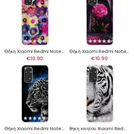
Θήκη Xiaomi Redmi Note 11 / 11S Να Είσαι Πάντα Ανθισμένος
Θήκη Xiaomi Redmi Note 11 / 11S Μαγικό Ροζ
€10.90
€10.90
Θήκη Xiaomi Redmi Note 11 / 11S Πρόσωπο Αιλουροειδούς
θηκη κινητου Xiaomi Redmi Note 11 / 11S Ευέλικτη Τίγρη