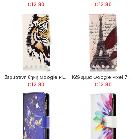
€12.80
€12.80
δερματινη θηκη Google Pixel 7 Άγριος Τίγρης
Κάλυμμα Google Pixel 7 Πύργος Του Άιφελ Του Ποιητή
€12.80
€12.80