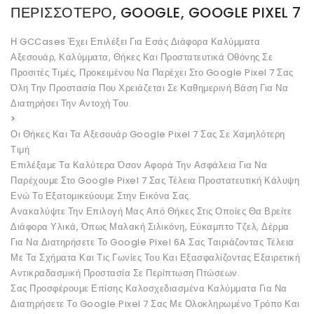
ΠΕΡΙΣΣΌΤΕΡΟ, GOOGLE, GOOGLE PIXEL 7
Η GCCases Έχει Επιλέξει Για Εσάς Διάφορα Καλύμματα
Αξεσουάρ, Καλύμματα, Θήκες Και Προστατευτικά Οθόνης Σε
Προσιτές Τιμές, Προκειμένου Να Παρέχει Στο Google Pixel 7 Σας
Όλη Την Προστασία Που Χρειάζεται Σε Καθημερινή Βάση Για Να
Διατηρήσει Την Αντοχή Του.
>
Οι Θήκες Και Τα Αξεσουάρ Google Pixel 7 Σας Σε Χαμηλότερη
Τιμή
Επιλέξαμε Τα Καλύτερα Όσον Αφορά Την Ασφάλεια Για Να
Παρέχουμε Στο Google Pixel 7 Σας Τέλεια Προστατευτική Κάλυψη
Ενώ Το Εξατομικεύουμε Στην Εικόνα Σας.
Ανακαλύψτε Την Επιλογή Μας Από Θήκες Στις Οποίες Θα Βρείτε
Διάφορα Υλικά, Όπως Μαλακή Σιλικόνη, Εύκαμπτο Τζελ, Δέρμα
Για Να Διατηρήσετε Το Google Pixel 6A Σας Ταιριάζοντας Τέλεια
Με Τα Σχήματα Και Τις Γωνίες Του Και Εξασφαλίζοντας Εξαιρετική
Αντικραδασμική Προστασία Σε Περίπτωση Πτώσεων.
Σας Προσφέρουμε Επίσης Καλοσχεδιασμένα Καλύμματα Για Να
Διατηρήσετε Το Google Pixel 7 Σας Με Ολοκληρωμένο Τρόπο Και