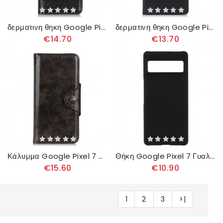
δερματινη θηκη Google Pixel 7 Παγωμένο
δερματινη θηκη Google Pixel 7 Κλασικό
€14.70
€13.70
Κάλυμμα Google Pixel 7 Κουμπί Ψεύτικο Λουστρίνι Khazneh
Θήκη Google Pixel 7 Γυαλιστερό Φινίρισμα Από Καουτσούκ
€15.60
€10.90
1
2
3
>|