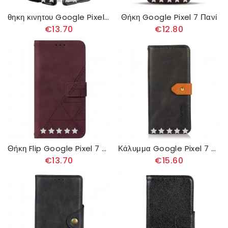
θηκη κινητου Google Pixel 7 Ευέλικτη Υφή Από Ανθρακονήματα
Θήκη Google Pixel 7 Πανί
€13.70
€12.80
Θήκη Flip Google Pixel 7 με κορδονι Strappy Triangle
Κάλυμμα Google Pixel 7 Δίχρωμο Χρυσό Khazneh Κούμπωμα
€13.70
€15.60