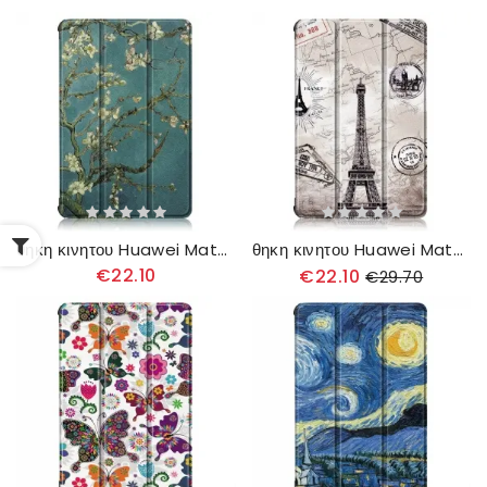
θηκη κινητου Huawei MatePad T 10s Ενισχυμένοι Κλάδοι
θηκη κινητου Huawei MatePad T 10s Ενισχυμένος Ρετρό Πύργος Του Άιφελ
€22.10
€22.10
€29.70