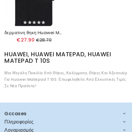
δερματινη θηκη Huawei MatePad T 10s Δερμάτινο Στυλ Με Λουράκι
€27.90
€28.70
HUAWEI, HUAWEI MATEPAD, HUAWEI
MATEPAD T 10S
Μια Μεγάλη Ποικιλία Από Θήκες, Καλύμματα, Θήκες Και Αξεσουάρ
Για Huawei Matepad T 10S. Επωφεληθείτε Από Ελκυστικές Τιμές
Σε Νέα Προϊόντα!
Gccases
Πληροφορίες
Λογαριασμός