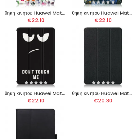
θηκη κινητου Huawei MatePad T 10s Ενισχυμένες Πεταλούδες Και Λουλούδια
θηκη κινητου Huawei MatePad T 10s Ενισχυμένος Βαν Γκογκ
€22.10
€22.10
θηκη κινητου Huawei MatePad T 10s Βελτιωμένη Μην Με Αγγίζεις
θηκη κινητου Huawei MatePad T 10s Τριπλό
€22.10
€20.30