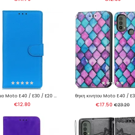
Κάλυμμα Moto E40 / E30 / E20 Παραδοσιακά Λίτσι
€12.80
€17.50
€23.20