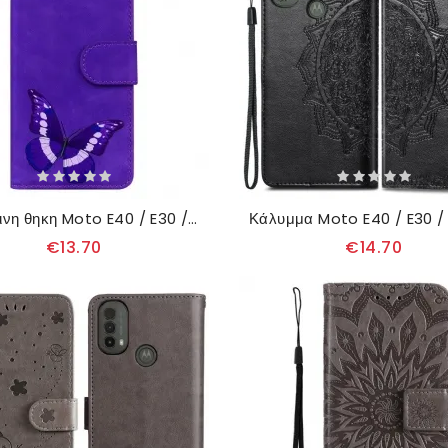
δερματινη θηκη Moto E40 / E30 / E20 Πεταλούδα Skin-touch
€13.70
€14.70