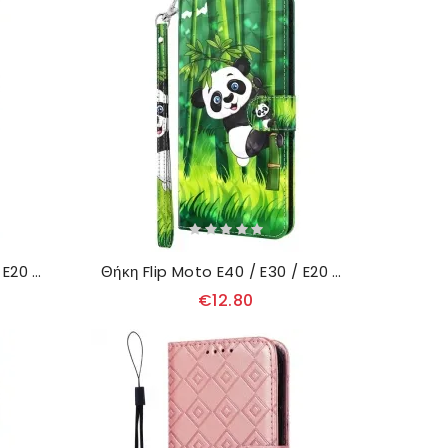
Θήκη Flip Moto E40 / E30 / E20 Ροζ Δέντρο Και Μαύρη Γάτα
Θήκη Flip Moto E40 / E30 / E20 Πάντα Και Μπαμπού
€12.80