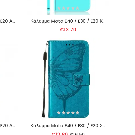
Κάλυμμα Moto E40 / E30 / E20 Αφηρημένο Μοτίβο
Κάλυμμα Moto E40 / E30 / E20 Κάλυμμα Καθρέφτη Από Συνθετικό Δέρμα
€13.70
Κάλυμμα Moto E40 / E30 / E20 Απλό Γυαλιστερό Δερμάτινο Εφέ
Κάλυμμα Moto E40 / E30 / E20 Σχέδιο Πεταλούδας
€12.80
€16.50