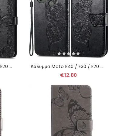
Κάλυμμα Moto E40 / E30 / E20 Μεσαιωνική Μάνταλα
Κάλυμμα Moto E40 / E30 / E20 Μισές Πεταλούδες
€12.80