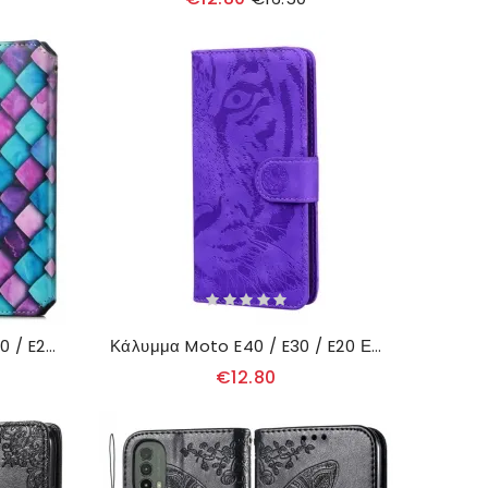
θηκη κινητου Moto E40 / E30 / E20 Θήκη Flip Καλλιτεχνική Rfid
Κάλυμμα Moto E40 / E30 / E20 Εκτύπωση Προσώπου Tiger
€12.80