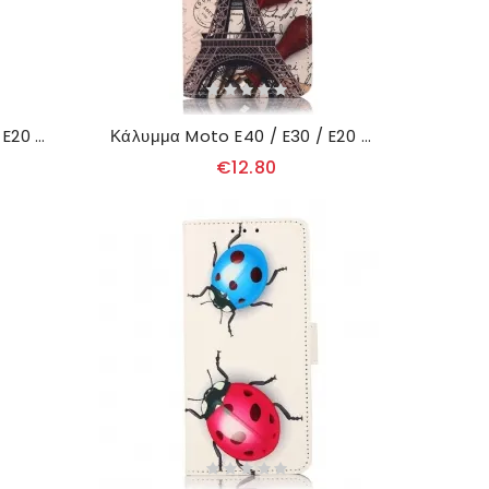
Θήκη Flip Moto E40 / E30 / E20 Πύργος Του Άιφελ Το Φθινόπωρο
Κάλυμμα Moto E40 / E30 / E20 Πύργος Του Άιφελ Του Ποιητή
€12.80