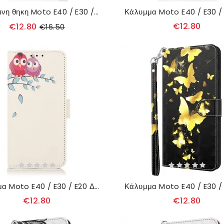
δερματινη θηκη Moto E40 / E30 / E20 Άγριος Τίγρης
€12.80
€12.80
€16.50
Κάλυμμα Moto E40 / E30 / E20 Δυο Κουκουβάγιες Στο Δέντρο
€12.80
€12.80