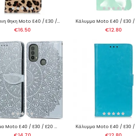
δερματινη θηκη Moto E40 / E30 / E20 Μονή Λεοπάρδαλη
€16.50
€12.80
Κάλυμμα Moto E40 / E30 / E20 Φύλλα Φυλής
€14.70
€12.80