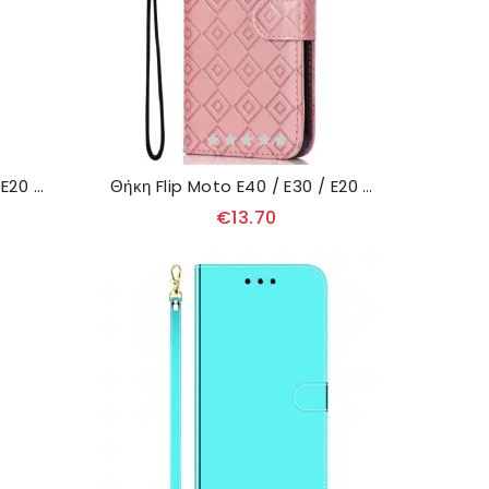
Κάλυμμα Moto E40 / E30 / E20 Πετώντας Μπλε Πεταλούδες
Θήκη Flip Moto E40 / E30 / E20 Μοτίβο Ελέγχου Απομίμησης Δέρματος
€13.70