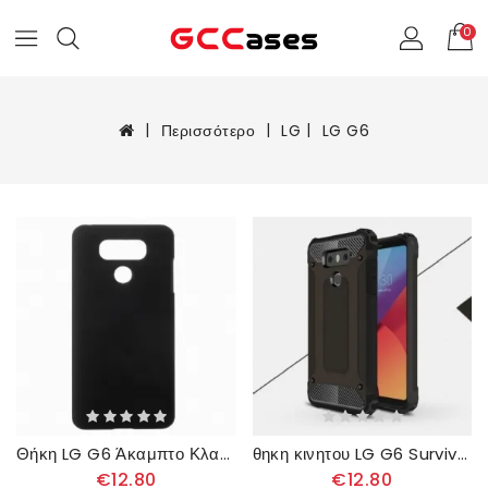
0
Περισσότερο
LG
LG G6
Θήκη LG G6 Άκαμπτο Κλασικό
θηκη κινητου LG G6 Survivor
€12.80
€12.80