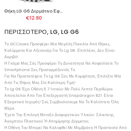
Θήκη LG G6 Δερμάτινο Εφέ Litchi Διπλής Γραμμής
€12.80
ΠΕΡΙΣΣΌΤΕΡΟ, LG, LG G6
Το GCCases Προσφέρει Μια Μεγάλη Ποικιλία Από Θήκες,
Καλύμματα Και Αξεσουάρ Για Το Lg G6. Επιπλέον, Δεν Είναι
Ακριβό!
Η Γκάμα Μας Σάς Προσφέρει Τη Δυνατότητα Να Ασφαλίσετε Το
Smartphone Σας Προσαρμόζοντάς Το.
Για Να Προστατέψετε Το Lg G6 Σας Με Κομψότητα, Επιλέξτε Μία
Από Τις Θήκες Μας Στο Καλύτερη Τιμή!
Το Lg G6 Έχει Οθόνη 5.7 Ιντσών Με Πολύ Λεπτά Περιθώρια.
Αποτελείται Από Τον Επεξεργαστή Snapdragon 821. Είναι
Εξαιρετικά Ισχυρός! Σας Συμβουλεύουμε Να Το Καλύπτετε Όλη
Μέρα.
Έχετε Την Επιλογή Μεταξύ Διαφορετικών Υλικών: Σιλικόνης,
Άκαμπτου Πλαστικού Ή Απομίμησης Δέρματος.
Η Οθόνη Του Μπορεί Να Καλυφθεί Με Μεμβράνη Ή Προστασία Από