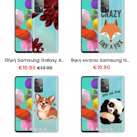
Θήκη Samsung Galaxy A32 4G Αγριολούλουδα
θηκη κινητου Samsung Galaxy A32 4G Αλεπού / Τρελός Σαν Αλεπού
€10.90
€10.90
€13.90