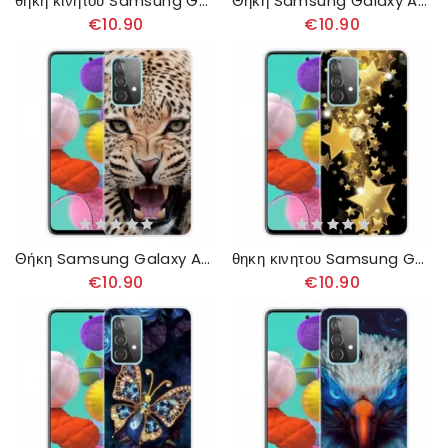
θηκη κινητου Samsung Galaxy A32 4G Υψηλός Λύκος
Θήκη Samsung Galaxy A32 4G Αλυσοδεμένες Καρδιές
€10.90
€10.90
Θήκη Samsung Galaxy A32 4G Υπέροχο Αιλουροειδές
θηκη κινητου Samsung Galaxy A32 4G Αστέρια
€10.90
€10.90