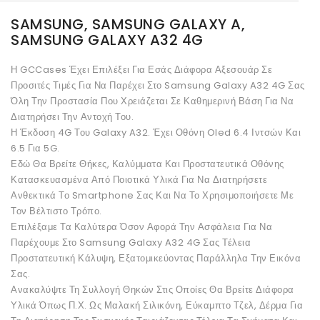
SAMSUNG, SAMSUNG GALAXY A,
SAMSUNG GALAXY A32 4G
Η GCCases Έχει Επιλέξει Για Εσάς Διάφορα Αξεσουάρ Σε
Προσιτές Τιμές Για Να Παρέχει Στο Samsung Galaxy A32 4G Σας
Όλη Την Προστασία Που Χρειάζεται Σε Καθημερινή Βάση Για Να
Διατηρήσει Την Αντοχή Του.
Η Έκδοση 4G Του Galaxy A32. Έχει Οθόνη Oled 6.4 Ιντσών Και
6.5 Για 5G.
Εδώ Θα Βρείτε Θήκες, Καλύμματα Και Προστατευτικά Οθόνης
Κατασκευασμένα Από Ποιοτικά Υλικά Για Να Διατηρήσετε
Ανθεκτικά Το Smartphone Σας Και Να Το Χρησιμοποιήσετε Με
Τον Βέλτιστο Τρόπο.
Επιλέξαμε Τα Καλύτερα Όσον Αφορά Την Ασφάλεια Για Να
Παρέχουμε Στο Samsung Galaxy A32 4G Σας Τέλεια
Προστατευτική Κάλυψη, Εξατομικεύοντας Παράλληλα Την Εικόνα
Σας.
Ανακαλύψτε Τη Συλλογή Θηκών Στις Οποίες Θα Βρείτε Διάφορα
Υλικά Όπως Π.Χ. Ως Μαλακή Σιλικόνη, Εύκαμπτο Τζελ, Δέρμα Για