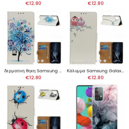
€12.80
€12.80
δερματινη θηκη Samsung Galaxy A32 4G Ανθισμένο Δέντρο
Κάλυμμα Samsung Galaxy A32 4G Ζευγάρι Κουκουβάγιες Στο Δέντρο
€12.80
€12.80