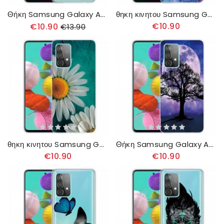
Θήκη Samsung Galaxy A32 4G Μικρά Ροζ Λουλούδια
θηκη κινητου Samsung Galaxy A32 4G Μην Σταματάς Ποτέ Να Ονειρεύεσαι
€10.90
€10.90
€13.90
θηκη κινητου Samsung Galaxy A32 4G Μαργαρίτα
Θήκη Samsung Galaxy A32 4G Δέντρο Και Σελήνη
€10.90
€10.90