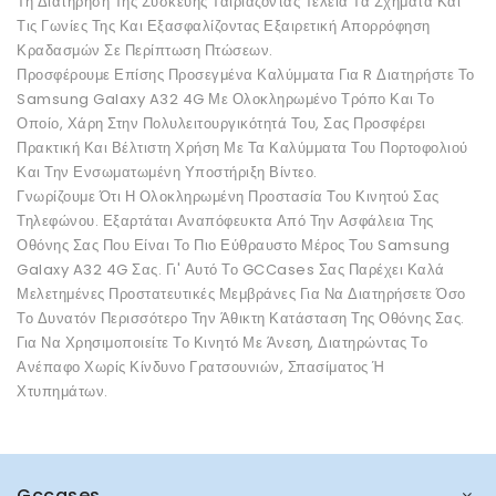
Τη Διατήρηση Της Συσκευής Ταιριάζοντας Τέλεια Τα Σχήματα Και
Τις Γωνίες Της Και Εξασφαλίζοντας Εξαιρετική Απορρόφηση
Κραδασμών Σε Περίπτωση Πτώσεων.
Προσφέρουμε Επίσης Προσεγμένα Καλύμματα Για R Διατηρήστε Το
Samsung Galaxy A32 4G Με Ολοκληρωμένο Τρόπο Και Το
Οποίο, Χάρη Στην Πολυλειτουργικότητά Του, Σας Προσφέρει
Πρακτική Και Βέλτιστη Χρήση Με Τα Καλύμματα Του Πορτοφολιού
Και Την Ενσωματωμένη Υποστήριξη Βίντεο.
Γνωρίζουμε Ότι Η Ολοκληρωμένη Προστασία Του Κινητού Σας
Τηλεφώνου. Εξαρτάται Αναπόφευκτα Από Την Ασφάλεια Της
Οθόνης Σας Που Είναι Το Πιο Εύθραυστο Μέρος Του Samsung
Galaxy A32 4G Σας. Γι' Αυτό Το GCCases Σας Παρέχει Καλά
Μελετημένες Προστατευτικές Μεμβράνες Για Να Διατηρήσετε Όσο
Το Δυνατόν Περισσότερο Την Άθικτη Κατάσταση Της Οθόνης Σας.
Για Να Χρησιμοποιείτε Το Κινητό Με Άνεση, Διατηρώντας Το
Ανέπαφο Χωρίς Κίνδυνο Γρατσουνιών, Σπασίματος Ή
Χτυπημάτων.
Gccases