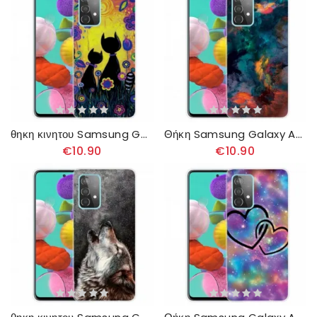
θηκη κινητου Samsung Galaxy A32 4G Γάτα Κινουμένων Σχεδίων
Θήκη Samsung Galaxy A32 4G Έγχρωμα Σύννεφα
€10.90
€10.90