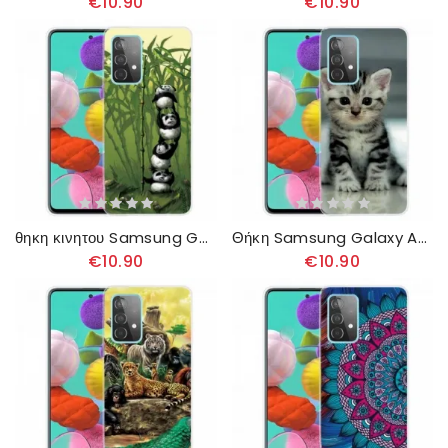
€10.90
€10.90
θηκη κινητου Samsung Galaxy A32 4G Μάτσο Πάντα
Θήκη Samsung Galaxy A32 4G Γατάκι Γατάκι
€10.90
€10.90